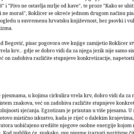
" i "Pivo ne ostavlja mrlje od kave", te proze "Kako se ubiti
 i ne moraš", Roklicer se okreće jednom drugom načinu pis
pogledu u suvremenu hrvatsku književnost, bez psovki i vu
nizma.
d Begović, pisac pogovora ove knjige zamijetio Roklicer s
vrela krv... gdje se dobro vidi da za njega jezik nije samo s
ć on zadobiva različite stupnjeve konkretizacije, napetosti 
se pjesmama, u kojima cirkulira vrela krv, dobro vidi da za 
istem znakova, već on zadobiva različite stupnjeve konkret
 olujnosti sjećanja. Egzotizam je prisutan u više pjesama. U
tovo mistično iskustvo, kada je riječ o dalekim krajevima, 
autora uobičajeno središte njegove osobne energije kojom 
. Kod publike će, svakako, ove pjesme izazvati pozitivne či