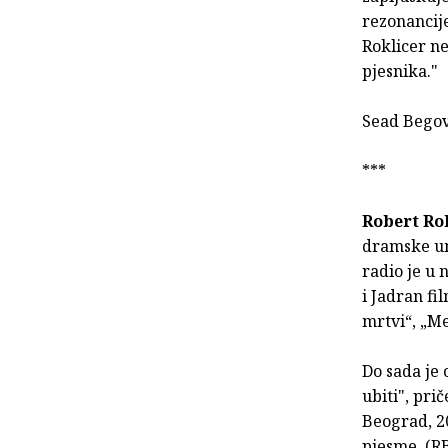
rezonancije
Roklicer n
pjesnika."
Sead Bego
***
Robert Ro
dramske um
radio je u
i Jadran fi
mrtvi“, „Me
Do sada je 
ubiti", pri
Beograd, 20
pjesme, (RB