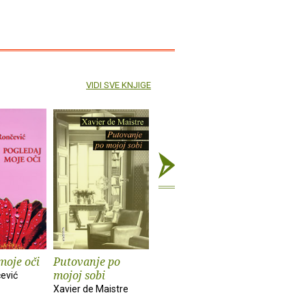
VIDI SVE KNJIGE
moje oči
Putovanje po
Pisati mlijekom
Žanrovsk
mojoj sobi
hrvatske
ević
Darija Žilić
Xavier de Maistre
Branimir B