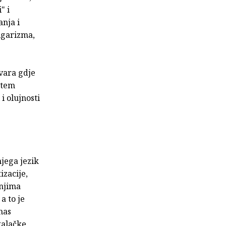
" i
anja i
lgarizma,
tvara gdje
istem
i olujnosti
njega jezik
izacije,
 njima
a to je
nas
talačke