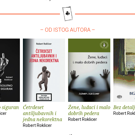
– OD ISTOG AUTORA –
 siguran
Četrdeset
Žene, luđaci i malo
Bez detal
antiljubavnih i
dobrih pedera
icer
Robert Rokl
jedna nekorektna
Robert Roklicer
Robert Roklicer