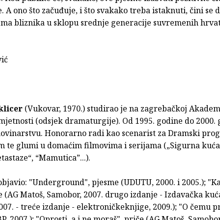
. A ono što začuđuje, i što svakako treba istaknuti, čini se 
ema bliznika u sklopu srednje generacije suvremenih hrva
vić
klicer
(Vukovar, 1970.) studirao je na zagrebačkoj Akadem
jetnosti (odsjek dramaturgije). Od 1995. godine do 2000.
 novinarstvu. Honorarno radi kao scenarist za Dramski pr
lm te glumi u domaćim filmovima i serijama („Sigurna kuća“,
tastaze“, “Mamutica”...).
objavio: "Underground", pjesme (UDUTU, 2000. i 2005.); "K
če (AG Matoš, Samobor, 2007. drugo izdanje - Izdavačka kuć
07. - treće izdanje - elektroničkeknjige, 2009.); "O čemu pr
P, 2007.); "Oprosti, a i ne moraš", priče (AG Matoš, Samobor,