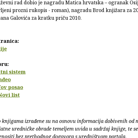
iževni rad dobio je nagradu Matica hrvatska – ogranak Osi
ljeni prozni rukopis - roman), nagradu Brod knjižara za 20
ana Galovića za kratku priču 2010.
tranica:
ije
oru:
tni sistem
nđeo
fov posao
Novi list
o knjigama izrađene su na osnovu informacija dobivenih od 
atne uredničke obrade temeljem uvida u sadržaj knjige, te s
enositi bez prethodnog dogovora s uredništvom portala.