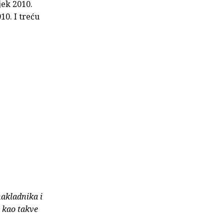
jek 2010.
10. I treću
nakladnika i
e kao takve