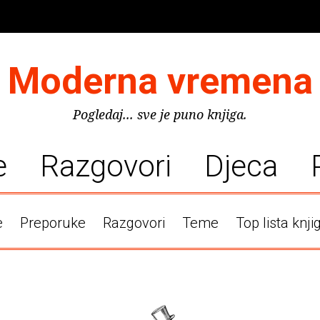
Moderna vremena
Pogledaj... sve je puno knjiga.
e
Razgovori
Djeca
e
Preporuke
Razgovori
Teme
Top lista knji