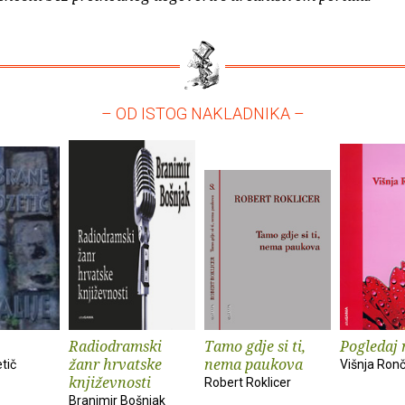
– OD ISTOG NAKLADNIKA –
Radiodramski
Tamo gdje si ti,
Pogledaj 
žanr hrvatske
nema paukova
tič
Višnja Ronč
književnosti
Robert Roklicer
Branimir Bošnjak