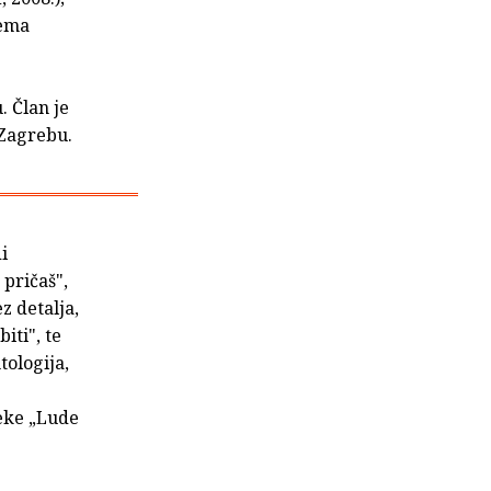
nema
. Član je
 Zagrebu.
i
pričaš",
z detalja,
iti", te
tologija,
teke „Lude