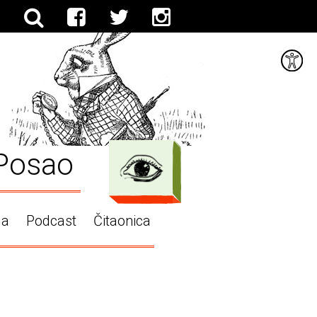
Posao
ga
Podcast
Čitaonica