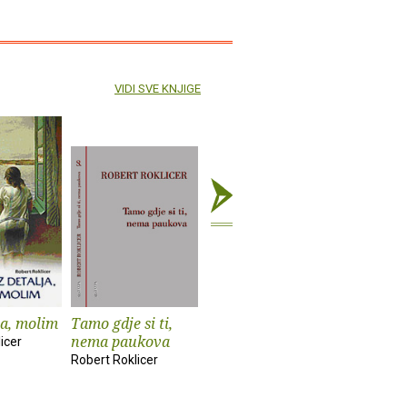
VIDI SVE KNJIGE
ja, molim
Tamo gdje si ti,
Pivo ne ostavlja
nema paukova
mrlje od kave
icer
Robert Roklicer
Robert Roklicer