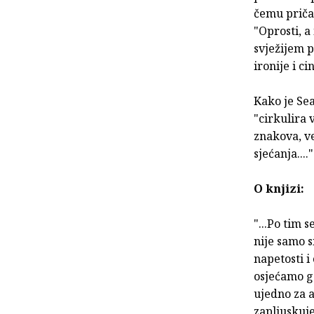
čemu pričaš
"Oprosti, a
svježijem 
ironije i ci
Kako je Sea
"cirkulira 
znakova, ve
sjećanja...."
O knjizi:
"...Po tim 
nije samo s
napetosti i
osjećamo go
ujedno za 
zapljuskuje