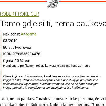
ROBERT ROKLICER
Tamo gdje si ti, nema paukov
Nakladnik:
Altagama
03/2010.
80 str., tvrdi uvez
ISBN 9789536934478
Cijena: 10.62 eur
Preračunato po fiksnom tečaju konverzije 7,53450 kuna za 1 euro
Cijene knjiga su informativnog karaktera, navodimo prvu cijenu po izlasku
knjige iz tiska. Preporučamo da cijene i dostupnost knjiga provjerite kod
nakladnika ili u knjižarama! Moderna vremena više se ne bave prodajom
knjiga, potražite ih u knjižarama, antikvarijatima ili u knjižnicama.
si ti, nema paukova" naslov je nove zbirke pjesama, četvrt
 pjesnika Roberta Roklicera. Nakon knjige pjesama "Under