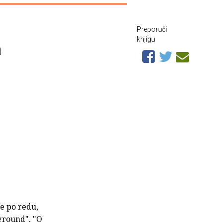
Preporuči
knjigu
a
e po redu,
ground", "O