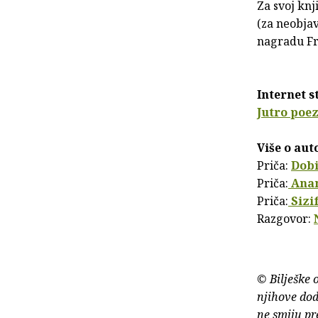
Za svoj knj
(za neobjav
nagradu Fr
Internet s
Jutro poez
Više o aut
Priča:
Dobi
Priča:
Ana
Priča:
Sizi
Razgovor:
© Bilješke 
njihove dod
ne smiju pr