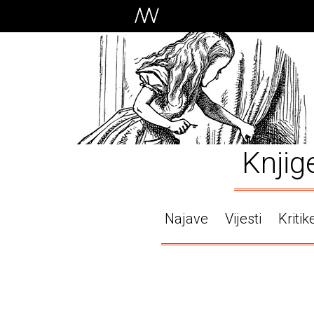
Knjig
Najave
Vijesti
Kritik