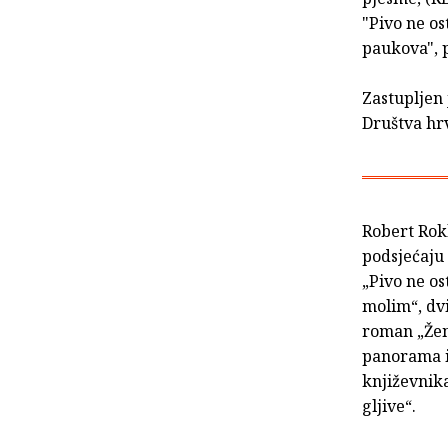
"Pivo ne os
paukova", 
Zastupljen 
Društva hrv
Robert Rokl
podsjećaju
„Pivo ne os
molim“, dvi
roman „Žene
panorama i 
književnika
gljive“.