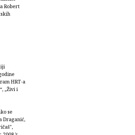
da Robert
tskih
iji
 godine
ogram HRT-a
 „Živi i
ako se
a Draganić,
ičaš",
 2008.);