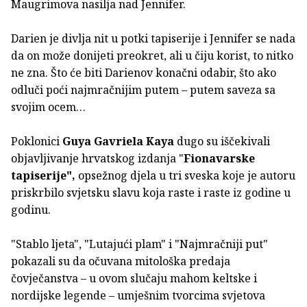
Maugrimova nasilja nad Jennifer.
Darien je divlja nit u potki tapiserije i Jennifer se nada
da on može donijeti preokret, ali u čiju korist, to nitko
ne zna. Što će biti Darienov konačni odabir, što ako
odluči poći najmračnijim putem – putem saveza sa
svojim ocem…
Poklonici
Guya Gavriela Kaya
dugo su iščekivali
objavljivanje hrvatskog izdanja "
Fionavarske
tapiserije",
opsežnog djela u tri sveska koje je autoru
priskrbilo svjetsku slavu koja raste i raste iz godine u
godinu.
"Stablo ljeta", "Lutajući plam" i "Najmračniji put"
pokazali su da očuvana mitološka predaja
čovječanstva – u ovom slučaju mahom keltske i
nordijske legende – umješnim tvorcima svjetova