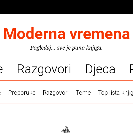
Moderna vremena
Pogledaj... sve je puno knjiga.
e
Razgovori
Djeca
e
Preporuke
Razgovori
Teme
Top lista knji