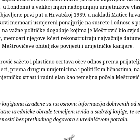
. u Londonu) u velikoj mjeri nadopunjuju umjetnikove vlas
javljene prvi put u Hrvatskoj 1969. u nakladi Matice hrva
kovi memoari usmjereni ponajprije na susrete i odnose s p
i na važne političke događaje kojima je Meštrović bio svjed
t, memoari njegove kćeri rekonstruiraju najvažnije datume
 Meštrovićeve obiteljske povijesti i umjetničke karijere.
ović sažeto i plastično ocrtava očev odnos prema prijatelj
jeci, prema drugim umjetnicima i političkim ličnostima, na
etničku strast i radni elan kao temeljna počela Meštrović
o knjigama izrađene su na osnovu informacija dobivenih od 
atne uredničke obrade temeljem uvida u sadržaj knjige, te s
enositi bez prethodnog dogovora s uredništvom portala.