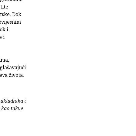
tite
tske. Dok
ovijesnim
ok i
 i
ima,
glašavajući
eva života.
nakladnika i
e kao takve