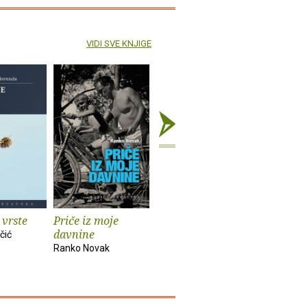
VIDI SVE KNJIGE
 vrste
Priče iz moje
Zagrebački štikleci
Po Hrvat
davnine
skokovit
čić
Mladen Klemenčić
Ranko Novak
Nives Opač