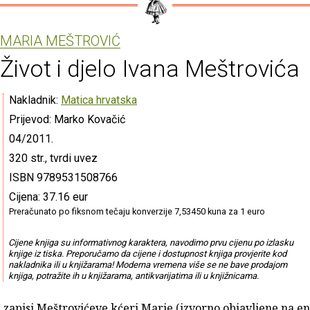
MARIA MEŠTROVIĆ
Život i djelo Ivana Meštrovića
Nakladnik:
Matica hrvatska
Prijevod: Marko Kovačić
04/2011.
320 str., tvrdi uvez
ISBN 9789531508766
Cijena: 37.16 eur
Preračunato po fiksnom tečaju konverzije 7,53450 kuna za 1 euro
Cijene knjiga su informativnog karaktera, navodimo prvu cijenu po izlasku
knjige iz tiska. Preporučamo da cijene i dostupnost knjiga provjerite kod
nakladnika ili u knjižarama! Moderna vremena više se ne bave prodajom
knjiga, potražite ih u knjižarama, antikvarijatima ili u knjižnicama.
zapisi Meštrovićeve kćeri Marie (izvorno objavljene na 