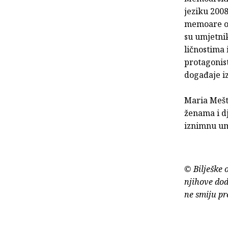
jeziku 2008
memoare ob
su umjetni
ličnostima 
protagonis
događaje iz
Maria Meštr
ženama i d
iznimnu umj
© Bilješke 
njihove dod
ne smiju pr