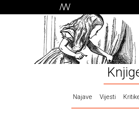
Knjig
Najave
Vijesti
Kritik