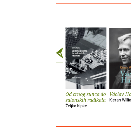
Od crnog sunca do
Václav Ha
salonskih radikala
Kieran Will
Željko Kipke