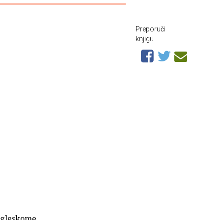
Preporuči
knjigu
engleskome