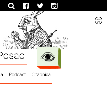
Posao
ga
Podcast
Čitaonica