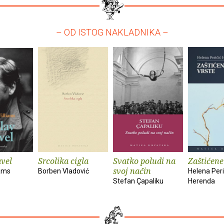
– OD ISTOG NAKLADNIKA –
vel
Srcolika cigla
Svatko poludi na
Zaštićene
svoj način
iams
Borben Vladović
Helena Peri
Stefan Çapaliku
Herenda