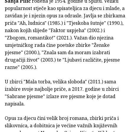
Sanja Pilić
rođena je 1954. godine u Splitu. Veliku
popularnost stječe kao spisateljica za djecu i mlade, a
zavidan je i njezin opus za odrasle. Javlja se zbirkama
priča "Ah, ludnica" (1985.) i "Tjeskoba šutnje" (1990.),
nakon kojih slijede "Faktor uspjeha" (2002.) i
"Zbogom, romantiko!" (2021.). Važan dio njezina
umjetničkog rada čine poetske zbirke "Ženske
pjesme" (2000.), "Znala sam da moram izabrati
drugačiji život" (2003.) te "Ljubavi različite, pjesme
razne" (2005.).
U zbirci "Mala torba, velika sloboda" (2011.) sama
izabire svoje najbolje priče, a 2017. godine u zbirci
"Sabrane pjesme" izlaze sve pjesme koje je dotad
napisala.
Opus za djecu čini velik broj romana, zbirki priča i
slikovnica, a dobitnica je većine važnih književnih