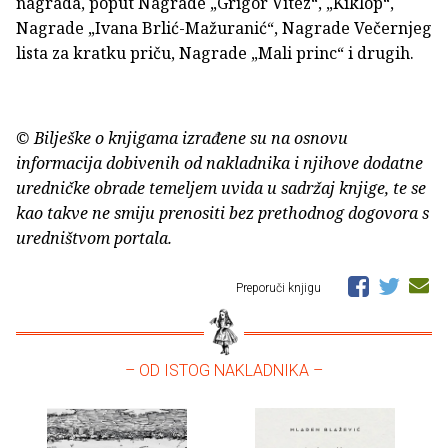
nagrada, poput Nagrade „Grigor Vitez“, „Kiklop“,
Nagrade „Ivana Brlić-Mažuranić“, Nagrade Večernjeg
lista za kratku priču, Nagrade „Mali princ“ i drugih.
© Bilješke o knjigama izrađene su na osnovu
informacija dobivenih od nakladnika i njihove dodatne
uredničke obrade temeljem uvida u sadržaj knjige, te se
kao takve ne smiju prenositi bez prethodnog dogovora s
uredništvom portala.
Preporuči knjigu
– OD ISTOG NAKLADNIKA –