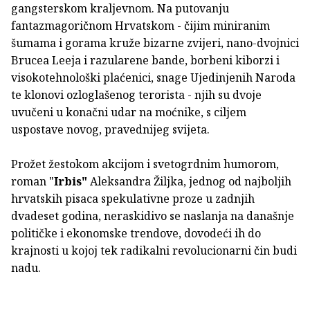
gangsterskom kraljevnom. Na putovanju
fantazmagoričnom Hrvatskom - čijim miniranim
šumama i gorama kruže bizarne zvijeri, nano-dvojnici
Brucea Leeja i razularene bande, borbeni kiborzi i
visokotehnološki plaćenici, snage Ujedinjenih Naroda
te klonovi ozloglašenog terorista - njih su dvoje
uvučeni u konačni udar na moćnike, s ciljem
uspostave novog, pravednijeg svijeta.
Prožet žestokom akcijom i svetogrdnim humorom,
roman "
Irbis"
Aleksandra Žiljka, jednog od najboljih
hrvatskih pisaca spekulativne proze u zadnjih
dvadeset godina, neraskidivo se naslanja na današnje
političke i ekonomske trendove, dovodeći ih do
krajnosti u kojoj tek radikalni revolucionarni čin budi
nadu.