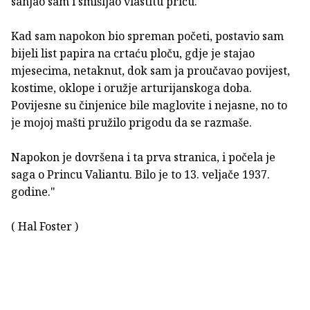
sanjao sam i smišljao vlastitu priču.
Kad sam napokon bio spreman početi, postavio sam
bijeli list papira na crtaću ploču, gdje je stajao
mjesecima, netaknut, dok sam ja proučavao povijest,
kostime, oklope i oružje arturijanskoga doba.
Povijesne su činjenice bile maglovite i nejasne, no to
je mojoj mašti pružilo prigodu da se razmaše.
Napokon je dovršena i ta prva stranica, i počela je
saga o Princu Valiantu. Bilo je to 13. veljače 1937.
godine."
( Hal Foster )