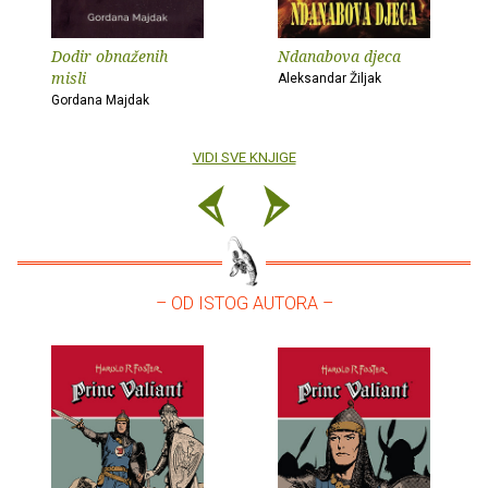
Dodir obnaženih
Ndanabova djeca
misli
Aleksandar Žiljak
Gordana Majdak
VIDI SVE KNJIGE
– OD ISTOG AUTORA –