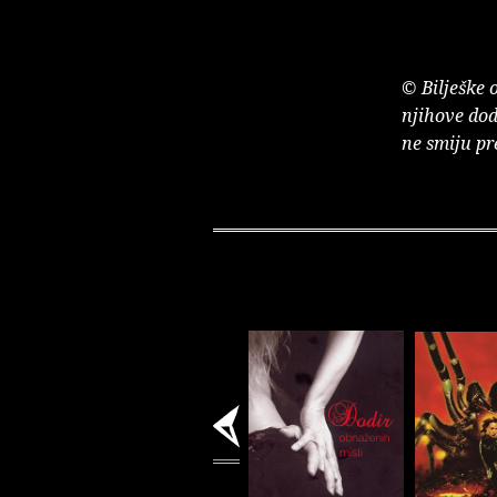
© Bilješke 
njihove dod
ne smiju pr