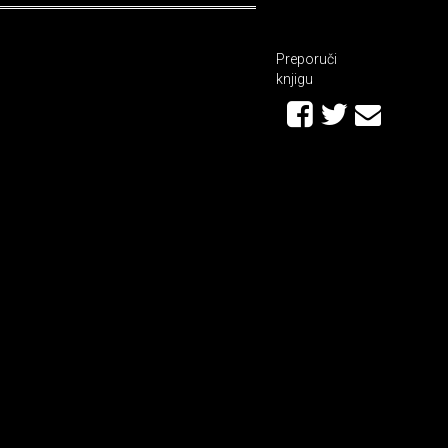
Preporuči
knjigu