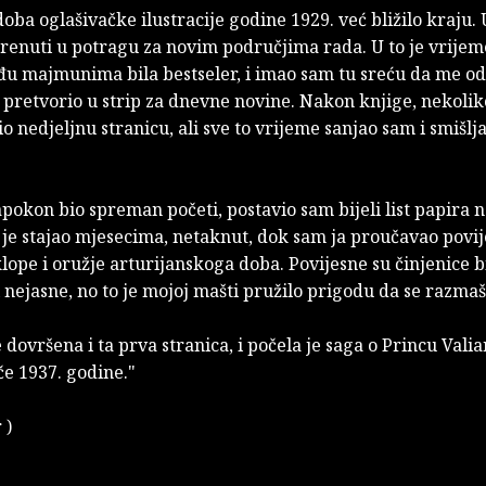
doba oglašivačke ilustracije godine 1929. već bližilo kraju.
renuti u potragu za novim područjima rada. U to je vrijem
u majmunima bila bestseler, i imao sam tu sreću da me o
 pretvorio u strip za dnevne novine. Nakon knjige, nekoli
o nedjeljnu stranicu, ali sve to vrijeme sanjao sam i smišlja
okon bio spreman početi, postavio sam bijeli list papira n
 je stajao mjesecima, netaknut, dok sam ja proučavao povij
lope i oružje arturijanskoga doba. Povijesne su činjenice b
 nejasne, no to je mojoj mašti pružilo prigodu da se razmaš
dovršena i ta prva stranica, i počela je saga o Princu Valian
ače 1937. godine."
r )