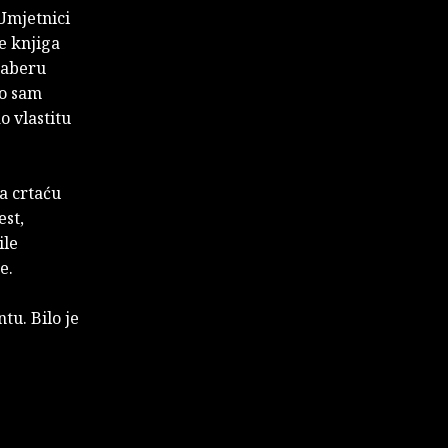
 Umjetnici
e knjiga
daberu
ko sam
o vlastitu
a crtaću
est,
ile
e.
tu. Bilo je