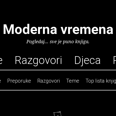
Moderna vremena
Pogledaj... sve je puno knjiga.
e
Razgovori
Djeca
e
Preporuke
Razgovori
Teme
Top lista knji