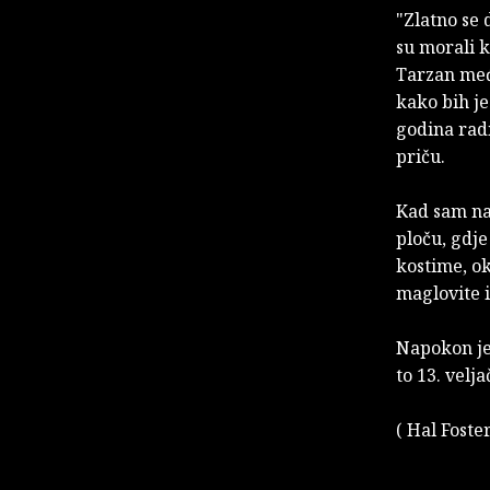
"Zlatno se 
su morali k
Tarzan međ
kako bih je
godina radi
priču.
Kad sam nap
ploču, gdje
kostime, ok
maglovite i
Napokon je 
to 13. velj
( Hal Foste