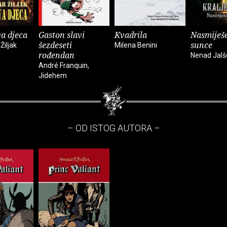
a djeca
Gaston slavi
Kvadrila
Nasmiješ
šezdeseti
sunce
Žiljak
Milena Benini
rođendan
Nenad Jalš
André Franquin,
Jidehem
– OD ISTOG AUTORA –