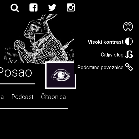
Visoki kontrast
Čitljiv slog
Posao
Podcrtane poveznice
ga
Podcast
Čitaonica