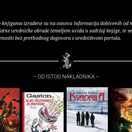
o knjigama izrađene su na osnovu informacija dobivenih od 
atne uredničke obrade temeljem uvida u sadržaj knjige, te s
enositi bez prethodnog dogovora s uredništvom portala.
– OD ISTOG NAKLADNIKA –