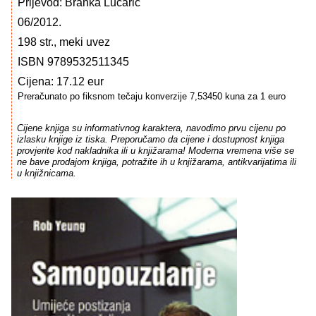
Prijevod: Branka Lucarić
06/2012.
198 str., meki uvez
ISBN 9789532511345
Cijena: 17.12 eur
Preračunato po fiksnom tečaju konverzije 7,53450 kuna za 1 euro
Cijene knjiga su informativnog karaktera, navodimo prvu cijenu po
izlasku knjige iz tiska. Preporučamo da cijene i dostupnost knjiga
provjerite kod nakladnika ili u knjižarama! Moderna vremena više se
ne bave prodajom knjiga, potražite ih u knjižarama, antikvarijatima ili
u knjižnicama.