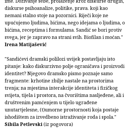
ime. Dozivanje sebe, prolaženje kroz diskurse drugih,
diskurse psihoanalize, politike, prava. koji kao
nemani stalno stoje na pozornici. Riječi koje ne
upućujemo ljudima, bićima, nego idejama o ljudima, o
bićima, receptima i formulama. Sandić se bori protiv
svega, jer je zapravo na strani svih. Biofilan i moćan."
Irena Matijašević
"Sandićevi dramski polilozi uvijek postavljaju isto
pitanje: kako diskurzivno polje ograničava i proizvodi
identitet? Njegovo dramsko pismo poznaje samo
fragmente: krhotine zbilje nastale na prostorima
trenja; na mjestima interakcije identiteta i fizičkog
svijeta, tijela i prostora, na čvorištima nasljeđene, ali i
društvenim pamćenjem u tijelo ugrađene
unutartjelesne, (t)umorne prostornosti koja postaje
ishodištem za izvedbeno istraživanje roda i spola."
Sibila Petlevski
(iz pogovora)