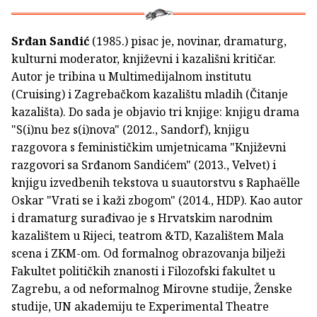
Srđan Sandić
(1985.) pisac je, novinar, dramaturg,
kulturni moderator, književni i kazališni kritičar.
Autor je tribina u Multimedijalnom institutu
(Cruising) i Zagrebačkom kazalištu mladih (Čitanje
kazališta). Do sada je objavio tri knjige: knjigu drama
"S(i)nu bez s(i)nova" (2012., Sandorf), knjigu
razgovora s feminističkim umjetnicama "Književni
razgovori sa Srđanom Sandićem" (2013., Velvet) i
knjigu izvedbenih tekstova u suautorstvu s Raphaëlle
Oskar "Vrati se i kaži zbogom" (2014., HDP). Kao autor
i dramaturg surađivao je s Hrvatskim narodnim
kazalištem u Rijeci, teatrom &TD, Kazalištem Mala
scena i ZKM-om. Od formalnog obrazovanja bilježi
Fakultet političkih znanosti i Filozofski fakultet u
Zagrebu, a od neformalnog Mirovne studije, Ženske
studije, UN akademiju te Experimental Theatre