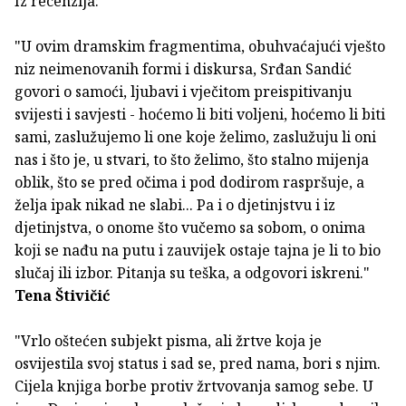
Iz recenzija:
"U ovim dramskim fragmentima, obuhvaćajući vješto
niz neimenovanih formi i diskursa, Srđan Sandić
govori o samoći, ljubavi i vječitom preispitivanju
svijesti i savjesti - hoćemo li biti voljeni, hoćemo li biti
sami, zaslužujemo li one koje želimo, zaslužuju li oni
nas i što je, u stvari, to što želimo, što stalno mijenja
oblik, što se pred očima i pod dodirom raspršuje, a
želja ipak nikad ne slabi... Pa i o djetinjstvu i iz
djetinjstva, o onome što vučemo sa sobom, o onima
koji se nađu na putu i zauvijek ostaje tajna je li to bio
slučaj ili izbor. Pitanja su teška, a odgovori iskreni."
Tena Štivičić
"Vrlo oštećen subjekt pisma, ali žrtve koja je
osvijestila svoj status i sad se, pred nama, bori s njim.
Cijela knjiga borbe protiv žrtvovanja samog sebe. U