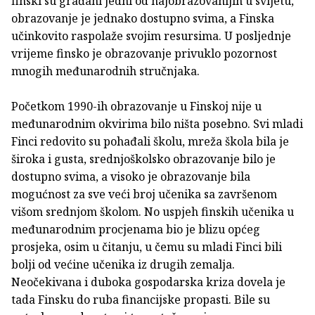
finski su građani jedni od najobrazovanijih u svijetu,
obrazovanje je jednako dostupno svima, a Finska
učinkovito raspolaže svojim resursima. U posljednje
vrijeme finsko je obrazovanje privuklo pozornost
mnogih međunarodnih stručnjaka.
Početkom 1990-ih obrazovanje u Finskoj nije u
međunarodnim okvirima bilo ništa posebno. Svi mladi
Finci redovito su pohađali školu, mreža škola bila je
široka i gusta, srednjoškolsko obrazovanje bilo je
dostupno svima, a visoko je obrazovanje bila
mogućnost za sve veći broj učenika sa završenom
višom srednjom školom. No uspjeh finskih učenika u
međunarodnim procjenama bio je blizu općeg
prosjeka, osim u čitanju, u čemu su mladi Finci bili
bolji od većine učenika iz drugih zemalja.
Neočekivana i duboka gospodarska kriza dovela je
tada Finsku do ruba financijske propasti. Bile su