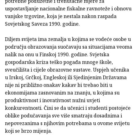
potrebne poduzetne i trenutačne mjere za
uspostavljanje nacionalne fiskalne ravnoteže i obnovu
vanjske trgovine, koja je nestala nakon raspada
Sovjetskog Saveza 1990. godine.
Diljem svijeta ima zemalja u kojima se vodeće osobe u
području obrazovanja suočavaju sa situacijama veoma
nalik na onu u Finskoj 1990. godine. Svjetska
gospodarska kriza teško pogađa mnoge škole,
sveučilišta i cijele obrazovne sustave. Uspjeh učenika
u Irskoj, Grčkoj, Engleskoj ili Sjedinjenim Državama
nije ni približno onakav kakav bi trebao biti u
ekonomijama zasnovanim na znanju, u kojima su
produktivnost i inovativnost nužni uvjeti
konkurentnosti. Čini se da učenici i studenti postojeće
oblike podučavanja sve više smatraju dosadnima i
nepovezanima s njihovim potrebama u ovome svijetu
koji se brzo mijenja.