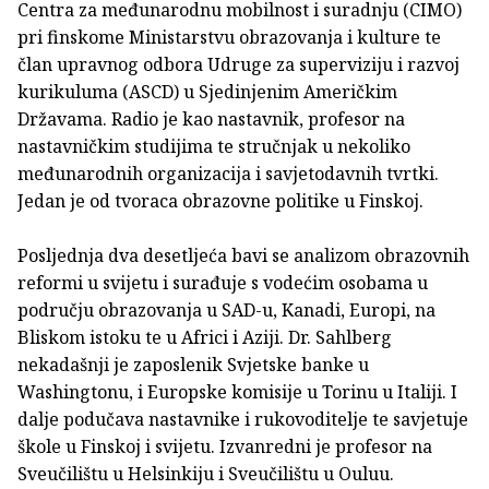
Centra za međunarodnu mobilnost i suradnju (CIMO)
pri finskome Ministarstvu obrazovanja i kulture te
član upravnog odbora Udruge za superviziju i razvoj
kurikuluma (ASCD) u Sjedinjenim Američkim
Državama. Radio je kao nastavnik, profesor na
nastavničkim studijima te stručnjak u nekoliko
međunarodnih organizacija i savjetodavnih tvrtki.
Jedan je od tvoraca obrazovne politike u Finskoj.
Posljednja dva desetljeća bavi se analizom obrazovnih
reformi u svijetu i surađuje s vodećim osobama u
području obrazovanja u SAD-u, Kanadi, Europi, na
Bliskom istoku te u Africi i Aziji. Dr. Sahlberg
nekadašnji je zaposlenik Svjetske banke u
Washingtonu, i Europske komisije u Torinu u Italiji. I
dalje podučava nastavnike i rukovoditelje te savjetuje
škole u Finskoj i svijetu. Izvanredni je profesor na
Sveučilištu u Helsinkiju i Sveučilištu u Ouluu.