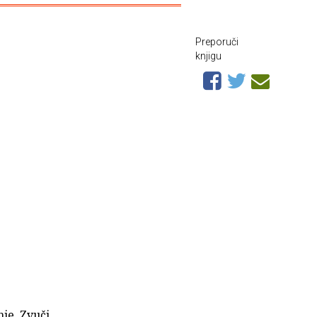
Preporuči
knjigu
nje. Zvuči