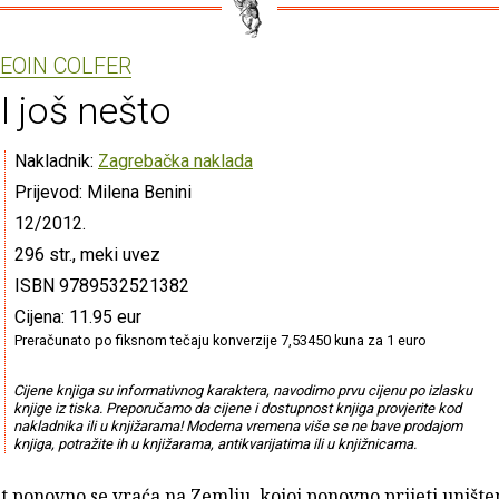
EOIN COLFER
I još nešto
Nakladnik:
Zagrebačka naklada
Prijevod: Milena Benini
12/2012.
296 str., meki uvez
ISBN 9789532521382
Cijena: 11.95 eur
Preračunato po fiksnom tečaju konverzije 7,53450 kuna za 1 euro
Cijene knjiga su informativnog karaktera, navodimo prvu cijenu po izlasku
knjige iz tiska. Preporučamo da cijene i dostupnost knjiga provjerite kod
nakladnika ili u knjižarama! Moderna vremena više se ne bave prodajom
knjiga, potražite ih u knjižarama, antikvarijatima ili u knjižnicama.
 ponovno se vraća na Zemlju, kojoj ponovno prijeti unište