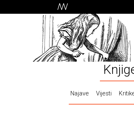
Knjig
Najave
Vijesti
Kritik