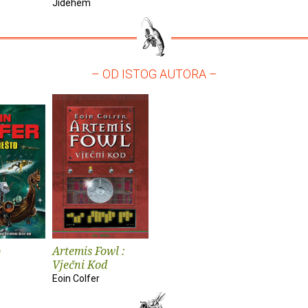
Jidehem
– OD ISTOG AUTORA –
o
Artemis Fowl :
Vječni Kod
Eoin Colfer