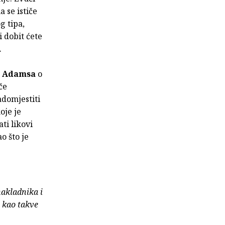
 se ističe
g tipa,
i dobit ćete
.
a Adamsa
o
če
adomjestiti
oje je
ti likovi
o što je
nakladnika i
e kao takve