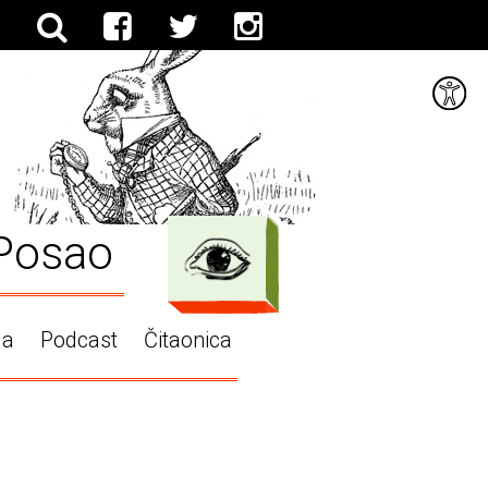
Posao
ga
Podcast
Čitaonica