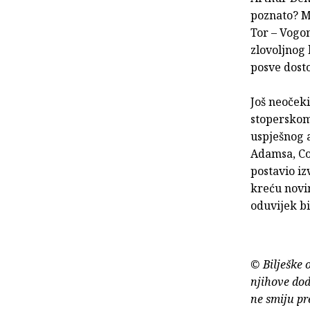
poznato? M
Tor – Vogon
zlovoljnog 
posve dost
Još neočeki
stoperskom 
uspješnog 
Adamsa, Col
postavio iz
kreću novim
oduvijek bi
© Bilješke 
njihove dod
ne smiju pr