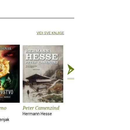
VIDI SVE KNJIGE
eno
Peter Camenzind
Stanar
Priče o 
duhovim
Hermann Hesse
Marie Belloc Lowndes
enjak
Montague 
James