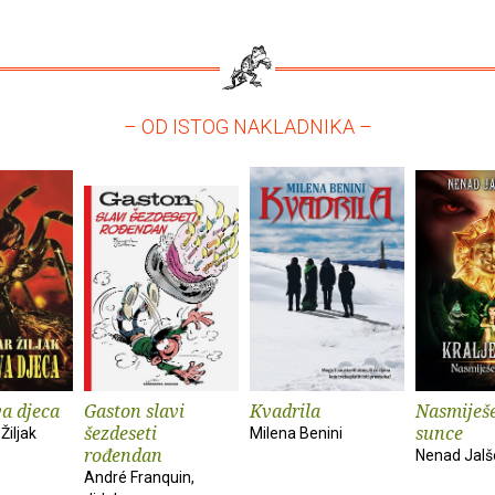
– OD ISTOG NAKLADNIKA –
a djeca
Gaston slavi
Kvadrila
Nasmiješ
šezdeseti
sunce
Žiljak
Milena Benini
rođendan
Nenad Jalš
André Franquin,