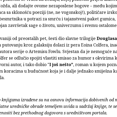
ožda, ali dodajte ovome nezaposlene bogove – među kojima
ca sa sklonošću poeziji (ne, ne vogonskoj!), političare irsko
besmrtnika u potrazi za smrću i tajanstveni paket gumica, 
ojan završetak sage o životu, univerzumu i svemu ostalome
vaniji od preostalih pet, šesti dio slavne trilogije
Douglas
putovanju kroz galaksiju dolazi iz pera Eoina Colfera, ina
autora serije o Artemisu Fowlu. Svjestan da je nemoguće n
fer se odlučio spojiti vlastiti smisao za humor s okvirima k
vorni autor, i tako dobio "
I još nešto"
, roman u kojem pozna
 koracima u budućnost koja je i dalje jednako smiješna ka
la.
o knjigama izrađene su na osnovu informacija dobivenih od 
atne uredničke obrade temeljem uvida u sadržaj knjige, te s
enositi bez prethodnog dogovora s uredništvom portala.