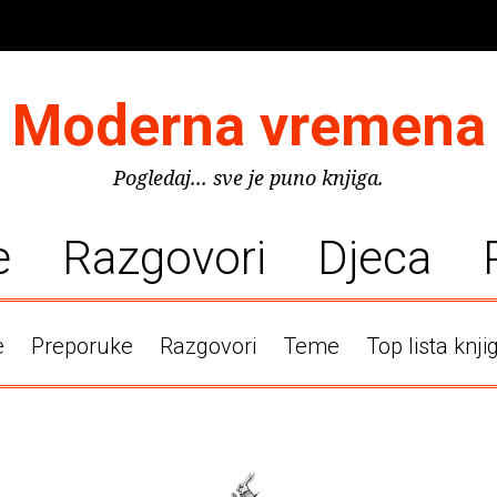
Moderna vremena
Pogledaj... sve je puno knjiga.
e
Razgovori
Djeca
e
Preporuke
Razgovori
Teme
Top lista knji