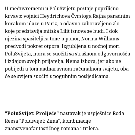
U međuvremenu u PoluSvijetu postaje poprilično
krvavo: vojnici Heydrichova Čvrstoga Rajha paradnim
korakom ulaze u Pariz, a odavno zaboravljeno zlo
koje predstavlja mitska Lilit iznova se budi. I dok
njezina spasiteljica tone u ponor, Norma Williams
predvodi pokret otpora. Izgubljena u noćnoj mori
PoluSvijeta, mora se suočiti sa strašnom odgovornošću
i izdajom svojih prijatelja. Nema izbora, jer ako ne
pobijedi u tom nadnaravnom računalnom svijetu, oba
će se svijeta suočiti s pogubnim posljedicama.
"PoluSvijet: Proljeće"
nastavak je uspješnice Roda
Reesa "Polusvijet: Zima", kombinacije
znanstvenofantastičnog romana i trilera.