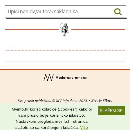
Moderna vremena
Sva prava pridržana © MV Info d.o.o. 2026. • Kriv je
Fiktiv
Mvinfo.hr koristi kolačiće („cookies“) kako bi
SLAŽEM SE
O nama
•
Pomoć
•
Uvjeti korištenja
•
RSS kanali
vam pružio bolje korisničko iskustvo.
Nastavkom pregleda mvinfo.hr stranica
Potraži nas na:
slažete se sa korištenjem kolačića.
Više