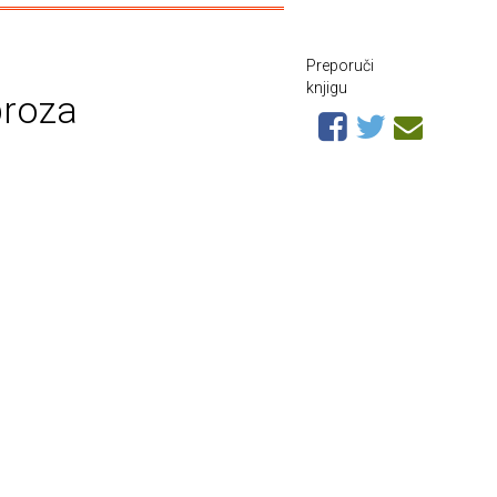
Preporuči
knjigu
proza