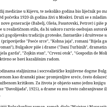
dij medicine u Kijevu, te nekoliko godina bio liječnik po m
Od početka 1920-ih godina živi u Moskvi. Druži se s mladim
nove generacije (Babelj, Oleša, Paustovski, Petrov) i piše 
e u realističnom stilu, da bi uskoro razvio osebujan autorski
ći gogoljevsku tradiciju groteske, fantastike i društvene sa
(pripovijetke "Pseće srce", "Kobna jaja", romani "Bijela ga
roman"), Bulgakov piše i drame ("Dani Turbinih", dramatiz
ela garda", "Zojkin stan", "Crveni otok", "Gospodin de Mol
aktivno se bavi kazališnim radom.
odinama staljinizma i socrealističke književne dogme Bulg
avnom kao dramski pisac promjenljive sreće, često dolazeć
službenom kritikom. Za života je objavio samo jednu knjigu
ke "Ðavolijada", 1925), a drame su mu često zabranjivane il
.
tiji Bulgakovljev roman, remek-djelo "Majstor i Margarita