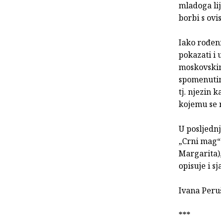
mladoga li
borbi s ovi
Iako rođeni
pokazati i 
moskovskim
spomenutim 
tj. njezin
kojemu se r
U posljednj
„Crni mag“ 
Margarita),
opisuje i s
Ivana Peru
***