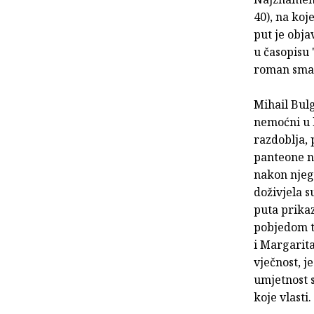
40), na koj
put je obja
u časopisu 
roman smat
Mihail Bul
nemoćni u 
razdoblja, 
panteone na
nakon njeg
doživjela s
puta prikaz
pobjedom t
i Margarit
vječnost, 
umjetnost s
koje vlasti.