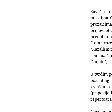
Završio stu
mjestima. 
prozaicima 
pripovijetk
preoblikuju
Osim proze 
"Kazališni 
romana "Bij
Quijote"), 
U tvrdim g
poznat ugl
s vlašću i 
(pripovijet
repertoara
Najznameni