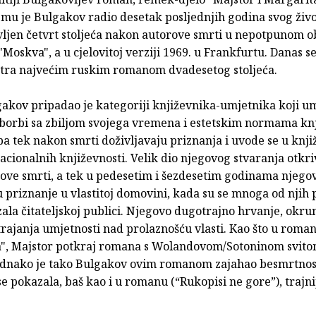
emu je Bulgakov radio desetak posljednjih godina svog živo
vljen četvrt stoljeća nakon autorove smrti u nepotpunom ob
"Moskva", a u cjelovitoj verziji 1969. u Frankfurtu. Danas se
ra najvećim ruskim romanom dvadesetog stoljeća.
gakov pripadao je kategoriji književnika-umjetnika koji u
borbi sa zbiljom svojega vremena i estetskim normama kn
pa tek nakon smrti doživljavaju priznanja i uvode se u knj
cionalnih književnosti. Velik dio njegovog stvaranja otkri
ove smrti, a tek u pedesetim i šezdesetim godinama njegov
u priznanje u vlastitoj domovini, kada su se mnoga od njih 
ala čitateljskoj publici. Njegovo dugotrajno hrvanje, okru
rajanja umjetnosti nad prolaznošću vlasti. Kao što u roma
a", Majstor potkraj romana s Wolandovom/Sotoninom svito
jednako je tako Bulgakov ovim romanom zajahao besmrtnost
e pokazala, baš kao i u romanu (“Rukopisi ne gore”), trajn