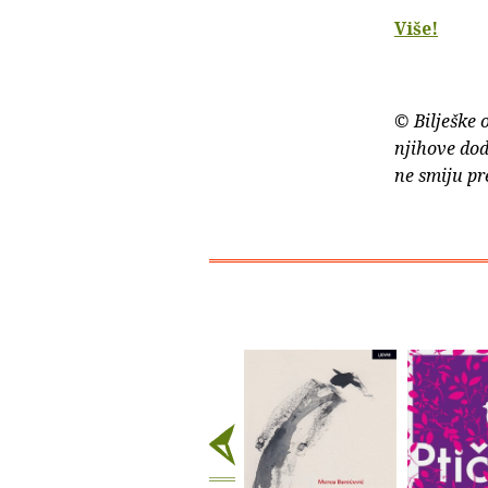
Više!
© Bilješke 
njihove dod
ne smiju pr