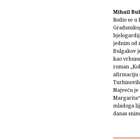
Mihail Bu
Rodio se u 
Građanskoga
bjelogardij
jednim od n
Bulgakov je
kao vrhunsk
roman „Kob
afirmaciju
Turbinovih“
Najveću je
Margarita“ 
mladoga lij
danas snima