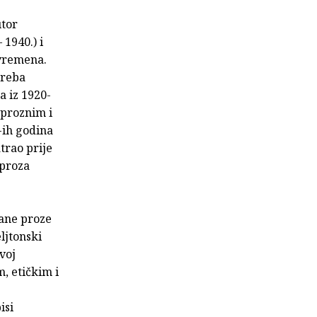
utor
 1940.) i
 vremena.
treba
a iz 1920-
 proznim i
ih godina
trao prije
 proza
rane proze
eljtonski
voj
, etičkim i
isi