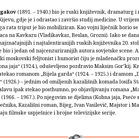
lgakov
(1891. – 1940.) bio je ruski književnik, dramaturg i 
Kijevu, gdje je i odrastao i završio studij medicine. U vrije
 rata triput je bio mobiliziran. Kao vojni liječnik borio se
aca na Kavkazu (Vladikavkaz, Beslan, Grozni). Iako se dan
ajznačajnijih i najtalentiranijih ruskih književnika 20. stol
 bio i jedan od najcenzuriranijih autora sovjetske scene. A
i moskovski feljtonist i humorist čiju je mladenačku prozu,
na jaja“ (1924.), oduševljeno pozdravio Maksim Gor’kij. Kn
 stekao romanom „Bijela garda“ (1924. – 1925.) i dramom „
 (1926.) – jednim od omiljenih kazališnih komada Iosifa St
 slavu ipak stekao posthumno, po objavljivanju romana „Maj
(1966. – 1967.). Po njegovim se djelima (Kobna jaja, Pseće s
ečnika, Kazališni roman, Bijeg, Ivan Vasilevič, Majstor i Ma
ju filmske uspješnice i brojne televizijske serije.