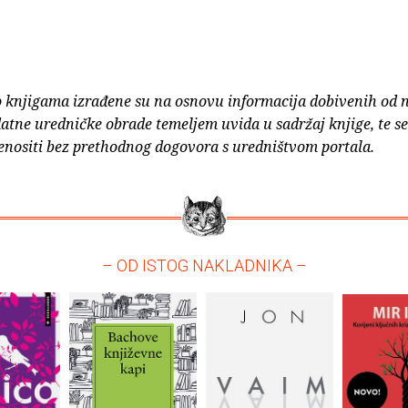
o knjigama izrađene su na osnovu informacija dobivenih od 
atne uredničke obrade temeljem uvida u sadržaj knjige, te s
enositi bez prethodnog dogovora s uredništvom portala.
– OD ISTOG NAKLADNIKA –