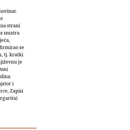
novinar.
me
 na strani
as smatra
jeća,
firmirao se
 tj. kratki
jiževnu je
Dani
alina.
stor i
rce, Zapisi
rgarita)