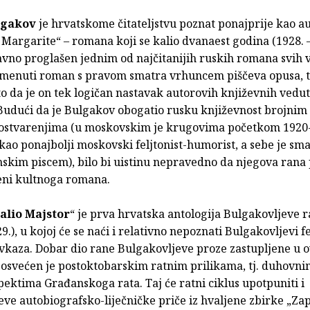
lgakov
je hrvatskome čitateljstvu poznat ponajprije kao a
 Margarite“ – romana koji se kalio dvanaest godina (1928. –
davno proglašen jednim od najčitanijih ruskih romana svih
omenuti roman s pravom smatra vrhuncem piščeva opusa, 
 to da je on tek logičan nastavak autorovih književnih vedut
 Budući da je Bulgakov obogatio rusku književnost brojnim
stvarenjima (u moskovskim je krugovima početkom 1920-
kao ponajbolji moskovski feljtonist-humorist, a sebe je sma
skim piscem), bilo bi uistinu nepravedno da njegova rana
jeni kultnoga romana.
alio Majstor
“ je prva hrvatska antologija Bulgakovljeve 
29.), u kojoj će se naći i relativno nepoznati Bulgakovljevi f
avkaza. Dobar dio rane Bulgakovljeve proze zastupljene u o
posvećen je postoktobarskim ratnim prilikama, tj. duhovnim
pektima Građanskoga rata. Taj će ratni ciklus upotpuniti i
ve autobiografsko-liječničke priče iz hvaljene zbirke „Zap