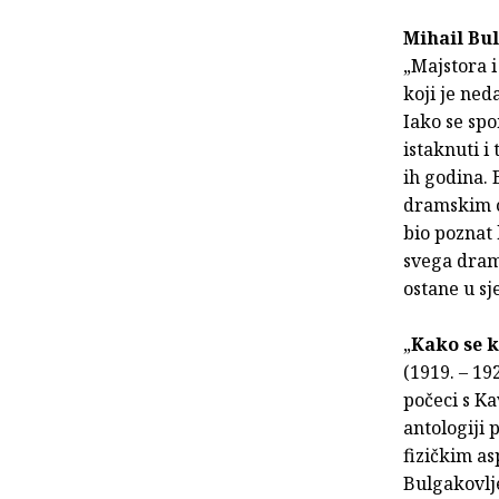
Mihail Bu
„Majstora i
koji je ne
Iako se sp
istaknuti i
ih godina.
dramskim o
bio poznat 
svega dram
ostane u s
„
Kako se k
(1919. – 19
počeci s K
antologiji 
fizičkim as
Bulgakovlje