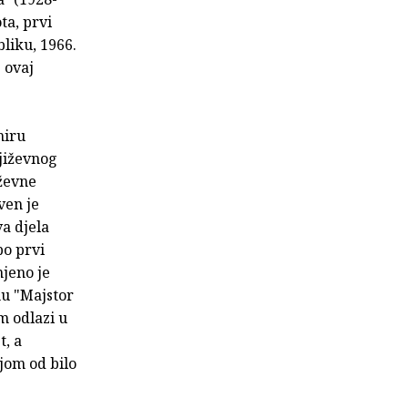
ta, prvi
liku, 1966.
 ovaj
miru
jiževnog
iževne
ven je
a djela
po prvi
njeno je
nu "Majstor
m odlazi u
, a
ijom od bilo