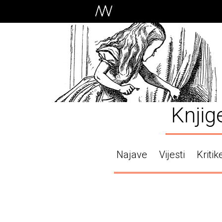
Knjig
Najave
Vijesti
Kritik