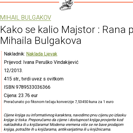
MIHAIL BULGAKOV
Kako se kalio Majstor : Rana 
Mihaila Bulgakova
Nakladnik:
Naklada Ljevak
Prijevod: Ivana Peruško Vindakijević
12/2013.
415 str., tvrdi uvez s ovitkom
ISBN 9789533036366
Cijena: 23.76 eur
Preračunato po fiksnom tečaju konverzije 7,53450 kuna za 1 euro
Cijene knjiga su informativnog karaktera, navodimo prvu cijenu po izlasku
knjige iz tiska. Preporučamo da cijene i dostupnost knjiga provjerite kod
nakladnika ili u knjižarama! Moderna vremena više se ne bave prodajom
knjiga, potražite ih u knjižarama, antikvarijatima ili u knjižnicama.