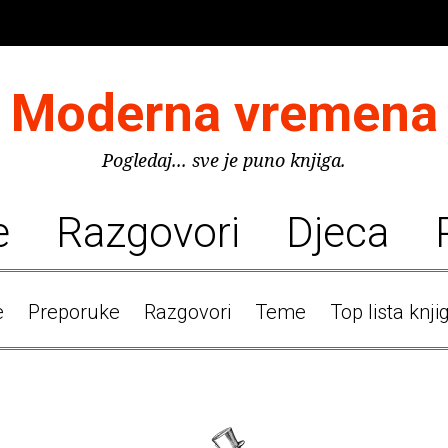
Moderna vremena
Pogledaj... sve je puno knjiga.
e
Razgovori
Djeca
e
Preporuke
Razgovori
Teme
Top lista knji