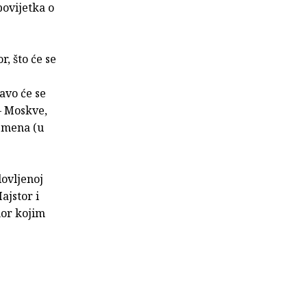
ovijetka o
, što će se
avo će se
– Moskve,
remena (u
lovljenoj
ajstor i
mor kojim