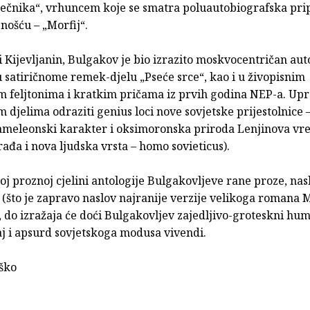
ječnika“, vrhuncem koje se smatra poluautobiografska prip
snošću – „Morfij“.
 Kijevljanin, Bulgakov je bio izrazito moskvocentričan autor
u satiričnome remek-djelu „Pseće srce“, kao i u živopisnim
 feljtonima i kratkim pričama iz prvih godina NEP-a. Upr
djelima odraziti genius loci nove sovjetske prijestolnice 
 kameleonski karakter i oksimoronska priroda Lenjinova v
ađa i nova ljudska vrsta – homo sovieticus).
oj proznoj cjelini antologije Bulgakovljeve rane proze, nas
(što je zapravo naslov najranije verzije velikoga romana M
 do izražaja će doći Bulgakovljev zajedljivo-groteskni hu
jaj i apsurd sovjetskoga modusa vivendi.
ško