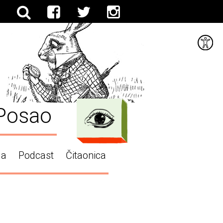
Posao
ga
Podcast
Čitaonica