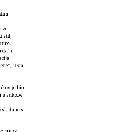
alim
prve
 stil,
tire.
rda" i
acija
iere", "Don
akov je bio
i u sukobe
i skidane s
" (1928-