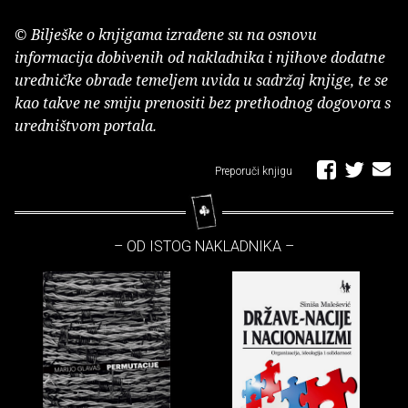
© Bilješke o knjigama izrađene su na osnovu
informacija dobivenih od nakladnika i njihove dodatne
uredničke obrade temeljem uvida u sadržaj knjige, te se
kao takve ne smiju prenositi bez prethodnog dogovora s
uredništvom portala.
Preporuči knjigu
– OD ISTOG NAKLADNIKA –