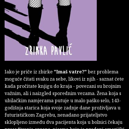
Iako je priče iz zbirke
"Imaš vatre?"
bez problema
moguće čitati svaku za sebe, likovi iz njih - saznat ćete
kada pročitate knjigu do kraja - povezani su brojnim
važnim, ali i naizgled sporednim vezama. Žena koja s
ubilačkim namjerama putuje u malo paško selo, 143-
godišnja starica koja svoje zadnje dane proživljava u
futurističkom Zagrebu, nenadano prijateljstvo
sklopljeno između dva pacijenta koja u bolnici čekaju