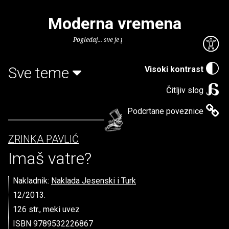
Moderna vremena
Pogledaj... sve je puno knjiga.
Sve teme
Visoki kontrast
Čitljiv slog
Podcrtane poveznice
ZRINKA PAVLIĆ
Imaš vatre?
Nakladnik:
Naklada Jesenski i Turk
12/2013.
126 str., meki uvez
ISBN 9789532226867