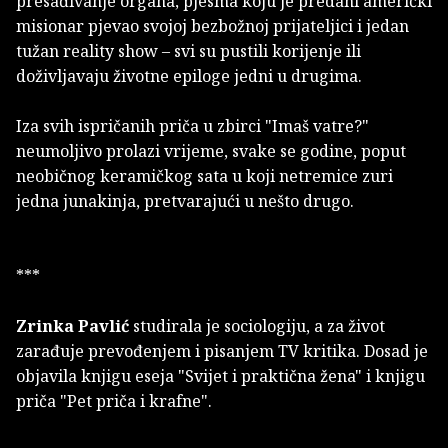
presađivanje organa, pjesma koju je predani američki
misionar pjevao svojoj bezbožnoj prijateljici i jedan
tužan reality show – svi su pustili korijenje ili
doživljavaju životne epiloge jedni u drugima.
Iza svih ispričanih priča u zbirci "Imaš vatre?"
neumoljivo prolazi vrijeme, svake se godine, poput
neobičnog keramičkog sata u koji netremice zuri
jedna junakinja, pretvarajući u nešto drugo.
***
Zrinka Pavlić
studirala je sociologiju, a za život
zarađuje prevođenjem i pisanjem TV kritika. Dosad je
objavila knjigu eseja "Svijet i praktična žena" i knjigu
priča "Pet priča i krafne".