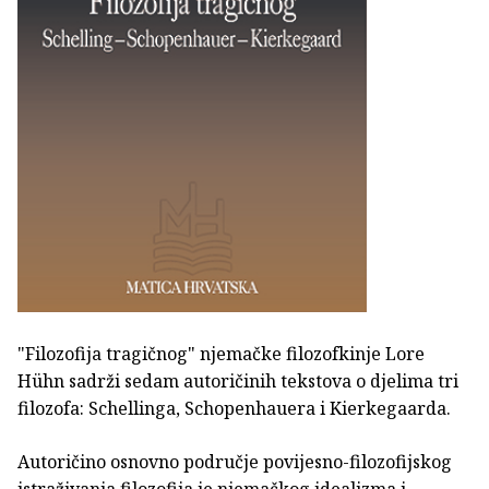
"Filozofija tragičnog" njemačke filozofkinje Lore
Hühn sadrži sedam autoričinih tekstova o djelima tri
filozofa: Schellinga, Schopenhauera i Kierkegaarda.
Autoričino osnovno područje povijesno-filozofijskog
istraživanja filozofija je njemačkog idealizma i