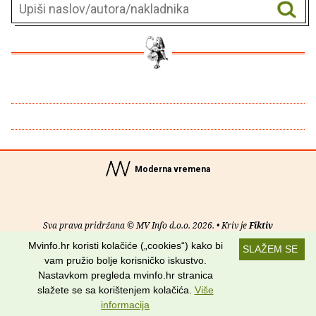
Moderna vremena
Sva prava pridržana © MV Info d.o.o. 2026. • Kriv je
Fiktiv
Mvinfo.hr koristi kolačiće („cookies“) kako bi
SLAŽEM SE
O nama
•
Pomoć
•
Uvjeti korištenja
•
RSS kanali
vam pružio bolje korisničko iskustvo.
Nastavkom pregleda mvinfo.hr stranica
Potraži nas na:
slažete se sa korištenjem kolačića.
Više
informacija