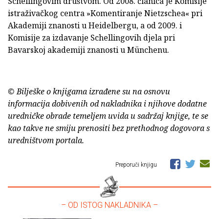
Schellingovim društvom. Od 2008. članica je Komisije
istraživačkog centra »Komentiranje Nietzschea« pri
Akademiji znanosti u Heidelbergu, a od 2009. i
Komisije za izdavanje Schellingovih djela pri
Bavarskoj akademiji znanosti u Münchenu.
© Bilješke o knjigama izrađene su na osnovu
informacija dobivenih od nakladnika i njihove dodatne
uredničke obrade temeljem uvida u sadržaj knjige, te se
kao takve ne smiju prenositi bez prethodnog dogovora s
uredništvom portala.
Preporuči knjigu
– OD ISTOG NAKLADNIKA –