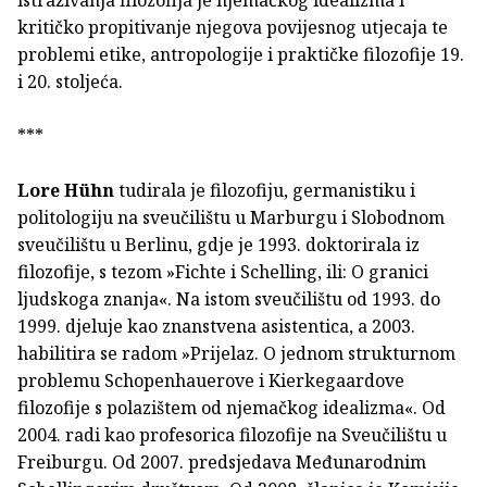
kritičko propitivanje njegova povijesnog utjecaja te
problemi etike, antropologije i praktičke filozofije 19.
i 20. stoljeća.
***
Lore Hühn
tudirala je filozofiju, germanistiku i
politologiju na sveučilištu u Marburgu i Slobodnom
sveučilištu u Berlinu, gdje je 1993. doktorirala iz
filozofije, s tezom »Fichte i Schelling, ili: O granici
ljudskoga znanja«. Na istom sveučilištu od 1993. do
1999. djeluje kao znanstvena asistentica, a 2003.
habilitira se radom »Prijelaz. O jednom strukturnom
problemu Schopenhauerove i Kierkegaardove
filozofije s polazištem od njemačkog idealizma«. Od
2004. radi kao profesorica filozofije na Sveučilištu u
Freiburgu. Od 2007. predsjedava Međunarodnim