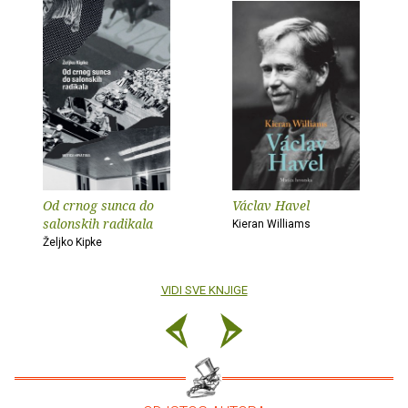
Od crnog sunca do
Václav Havel
salonskih radikala
Kieran Williams
Željko Kipke
VIDI SVE KNJIGE