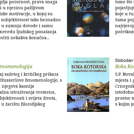
plja pozornost, prava snaga
tome što 
ži u njezinu pažljivom
pojavljuj
ske motivacije, u kojoj su
koje u t
i subjektivnost tako beznadno
Sama poja
a u sumnju dovode i samu
najvjeroj
 neredu ljudskog ponašanja
početkom
čiti nekakva konačna...
Slobodan
fenomenologija
Boka Ko
j sažetog i kritičkog prikaza
S.P. Nov
 Husserlove fenomenologije, s
mjesta i 
 njegova kasnija
Crnogosk
alna istraživanja vremena,
istodobno
bjektivnosti i svijeta života,
prostor m
u žarištu filozofijskog
s kojim j