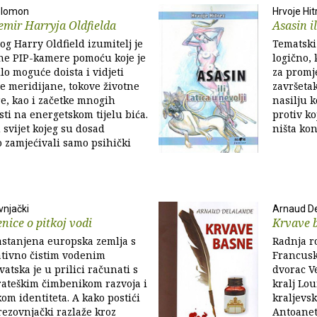
Solomon
Hrvoje Hit
vemir Harryja Oldfielda
Asasin il
og Harry Oldfield izumitelj je
Tematski 
ne PIP-kamere pomoću koje je
logično,
lo moguće doista i vidjeti
za promj
 meridijane, tokove životne
završeta
re, kao i začetke mnogih
nasilju k
ti na energetskom tijelu bića.
protiv k
 svijet kojeg su dosad
ništa kon
o zamjećivali samo psihički
vnjački
Arnaud D
enice o pitkoj vodi
Krvave 
astanjena europska zemlja s
Radnja r
ativno čistim vodenim
Francuske
atska je u prilici računati s
dvorac Ve
rateškim čimbenikom razvoja i
kralj Lou
om identiteta. A kako postići
kraljevs
rezovnjački razlaže kroz
Antoanet