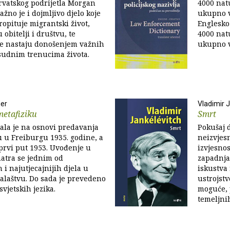
hrvatskog podrijetla Morgan
4000 nat
žno je i dojmljivo djelo koje
ukupno v
ropituje migrantski život,
Englesko 
 obitelji i društvu, te
4000 nat
je nastaju donošenjem važnih
ukupno v
sudnim trenucima života.
ger
Vladimir 
metafiziku
Smrt
tala je na osnovi predavanja
Pokušaj d
u u Freiburgu 1935. godine, a
neizvjesn
 prvi put 1953. Uvođenje u
izvjesnos
atra se jednim od
zapadnjač
 i najutjecajnijih djela u
iskustva
alaštvu. Do sada je prevedeno
ustrojstv
svjetskih jezika.
moguće, 
temeljni