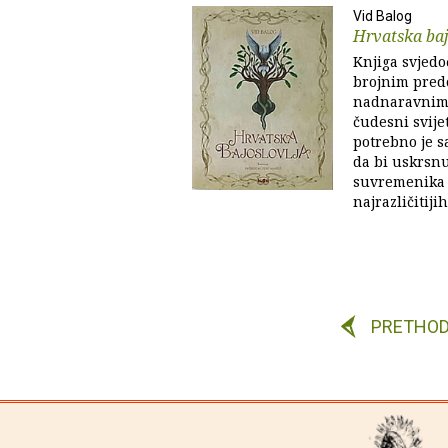
Vid Balog
Hrvatska baj
Knjiga svjedo
brojnim pred
nadnaravnim 
čudesni svije
potrebno je s
da bi uskrsnu
suvremenika 
najrazličitiji
PRETHO