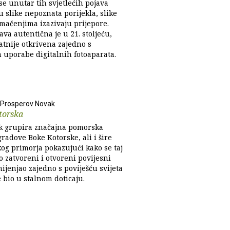
se unutar tih svjetlećih pojava
u slike nepoznata porijekla, slike
umačenjima izazivaju prijepore.
va autentična je u 21. stoljeću,
atnije otkrivena zajedno s
 uporabe digitalnih fotoaparata.
 Prosperov Novak
torska
ak grupira značajna pomorska
gradove Boke Kotorske, ali i šire
og primorja pokazujući kako se taj
 zatvoreni i otvoreni povijesni
ijenjao zajedno s poviješću svijeta
e bio u stalnom doticaju.