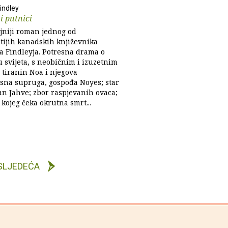
indley
i putnici
jniji roman jednog od
tijih kanadskih književnika
a Findleyja. Potresna drama o
 svijeta, s neobičnim i izuzetnim
 tiranin Noa i njegova
sna supruga, gospođa Noyes; star
an Jahve; zbor raspjevanih ovaca;
kojeg čeka okrutna smrt...
SLJEDEĆA