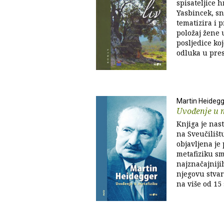
spisateljice 
Yasbincek, sna
tematizira i p
položaj žene u
posljedice ko
odluka u pre
Martin Heideg
Uvođenje u 
Knjiga je nas
na Sveučilišt
objavljena je
metafiziku sm
najznačajnijih
njegovu stvar
na više od 15 