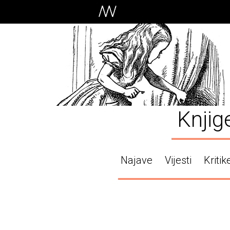
Knjig
Najave
Vijesti
Kritik