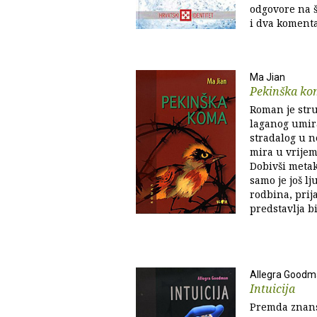
odgovore na še
i dva komenta
Ma Jian
Pekinška ko
Roman je str
laganog umir
stradalog u 
mira u vrijem
Dobivši metak
samo je još lj
rodbina, prija
predstavlja bić
Allegra Good
Intuicija
Premda znanst