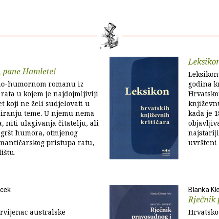
Leksikon
, pane Hamlete!
Leksikon
erno-humornom romanu iz
godina kn
ata u kojem je najdojmljiviji
Hrvatskoj
 koji ne želi sudjelovati u
književn
ziranju teme. U njemu nema
kada je 1
, niti ulagivanja čitatelju, ali
objavljiv
egršt humora, otmjenog
najstarij
mantičarskog pristupa ratu,
uvršteni 
lištu.
ncek
Blanka Kl
Rječnik 
prvijenac australske
Hrvatsko 