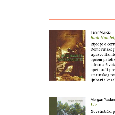
Tahir Mujičić
Budi Hamlet
Riječ je o č
Domovinskog r
upravo Hamlet
općem pateti
cifranja života
opet nudi pr
starinskog ro
ljubavi i kaza
Morgan Yasbi
Liv
Novelistički 