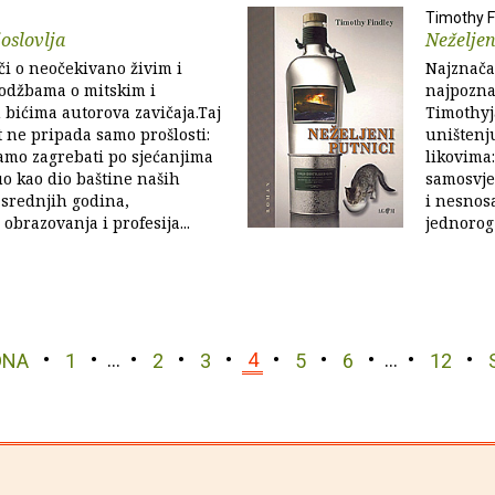
Timothy F
oslovlja
Neželjen
či o neočekivano živim i
Najznača
odžbama o mitskim i
najpozna
bićima autorova zavičaja.Taj
Timothyj
t ne pripada samo prošlosti:
uništenju
amo zagrebati po sjećanjima
likovima:
o kao dio baštine naših
samosvje
srednjih godina,
i nesnos
h obrazovanja i profesija...
jednorog 
DNA
1
…
2
3
4
5
6
…
12