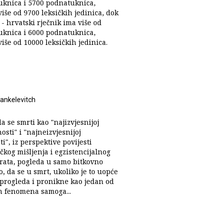
uknica i 5700 podnatuknica,
iše od 9700 leksičkih jedinica, dok
- hrvatski rječnik ima više od
uknica i 6000 podnatuknica,
iše od 10000 leksičkih jedinica.
Jankelevitch
a se smrti kao "najizvjesnijoj
osti" i "najneizvjesnijoj
ti", iz perspektive povijesti
kog mišljenja i egzistencijalnog
 rata, pogleda u samo bitkovno
o, da se u smrt, ukoliko je to uopće
progleda i pronikne kao jedan od
h fenomena samoga...