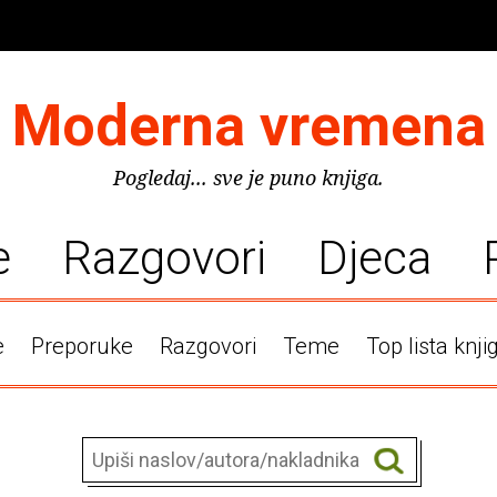
Moderna vremena
Pogledaj... sve je puno knjiga.
e
Razgovori
Djeca
e
Preporuke
Razgovori
Teme
Top lista knji