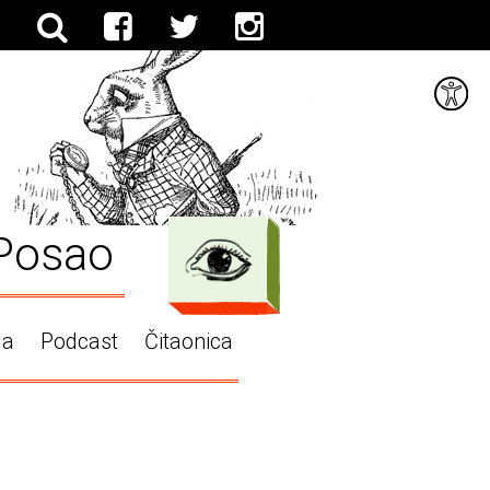
Posao
ga
Podcast
Čitaonica