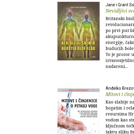
Jane i Grant 
Nevidljivi s
Britanski biol
revolucionar
po prvi put bi
akupunkturne
energije, čak
budućih boles
To je prozor u
izvanosjetiln
nadareni...
Anđelko Brezo
Mitovi i činj
Kao slabije n
bogatim i rel
resursima Hrv
vodom kao st
ključnom točk
takvu sliku B