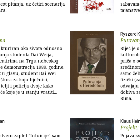
st pitanja, uz četiri scenarija
zabavama
ra.
tajanstve
Ryszard 
ma
Putovan
ukturiran oko života odnosno
Riječ je
anja studenta Dai Weija,
kulturol
nemirima na Trgu nebeskog
priča o 
e demonstracija 1989. godine.
sredinom 
 u glavu, student Dai Wei
samo žel
uštura za koju liječnici,
fizički (
telji i policija dvoje kako
odvajaju
e koje je u stanju vratiti...
dobiva z
Rima.
man
Klaus Hei
Projekt:
veni zaplet "Intuicije" sam
Pojava sv