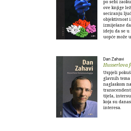
po sebi zaoku
ove knjige le
seciranju ljud
objektivnost 
izmiješane d
ideju da se u
uopće može uo
Dan Zahavi
Husserlova 
Uspjeli pokuša
glavnih tema
naglaskom na
transcendent
tijela, intersu
koja su danas 
interesa.