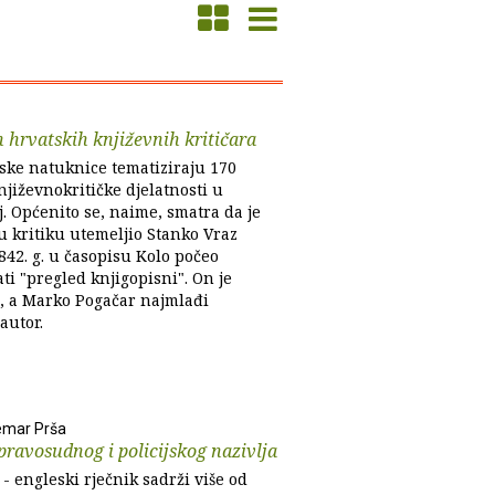
 hrvatskih književnih kritičara
ske natuknice tematiziraju 170
jiževnokritičke djelatnosti u
. Općenito se, naime, smatra da je
u kritiku utemeljio Stanko Vraz
842. g. u časopisu Kolo počeo
ati "pregled knjigopisni". On je
i, a Marko Pogačar najmlađi
autor.
emar Prša
pravosudnog i policijskog nazivlja
- engleski rječnik sadrži više od