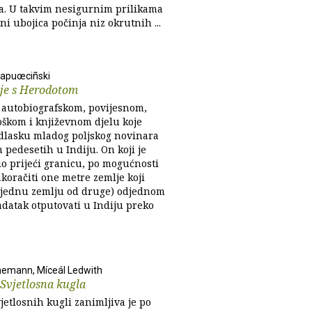
. U takvim nesigurnim prilikama
ni ubojica počinja niz okrutnih ...
Kapuœciñski
je s Herodotom
 o autobiografskom, povijesnom,
oškom i književnom djelu koje
odlasku mladog poljskog novinara
pedesetih u Indiju. On koji je
io prijeći granicu, po mogućnosti
zakoračiti one metre zemlje koji
 jednu zemlju od druge) odjednom
adatak otputovati u Indiju preko
nemann, Míceál Ledwith
 Svjetlosna kugla
jetlosnih kugli zanimljiva je po