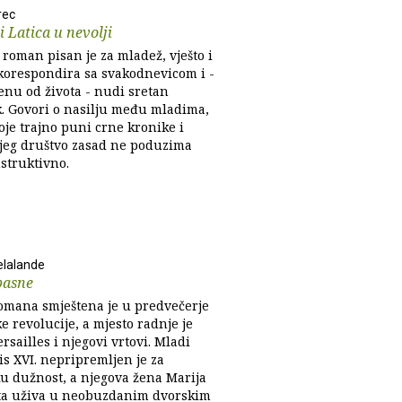
rec
i Latica u nevolji
roman pisan je za mladež, vješto i
 korespondira sa svakodnevicom i -
enu od života - nudi sretan
k. Govori o nasilju među mladima,
oje trajno puni crne kronike i
ojeg društvo zasad ne poduzima
struktivno.
elalande
basne
omana smještena je u predvečerje
 revolucije, a mjesto radnje je
rsailles i njegovi vrtovi. Mladi
is XVI. nepripremljen je za
ku dužnost, a njegova žena Marija
a uživa u neobuzdanim dvorskim