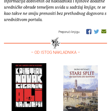
informacija dobivenih od nakladnika i njihove dodatne
uredničke obrade temeljem uvida u sadržaj knjige, te se
kao takve ne smiju prenositi bez prethodnog dogovora s
uredništvom portala.
Preporuči knjigu
– OD ISTOG NAKLADNIKA –