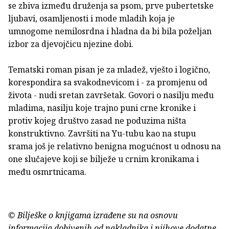
se zbiva između druženja sa psom, prve pubertetske
ljubavi, osamljenosti i mode mladih koja je
umnogome nemilosrdna i hladna da bi bila poželjan
izbor za djevojčicu njezine dobi.
Tematski roman pisan je za mladež, vješto i logično,
korespondira sa svakodnevicom i - za promjenu od
života - nudi sretan završetak. Govori o nasilju među
mladima, nasilju koje trajno puni crne kronike i
protiv kojeg društvo zasad ne poduzima ništa
konstruktivno. Završiti na Yu-tubu kao na stupu
srama još je relativno benigna mogućnost u odnosu na
one slučajeve koji se bilježe u crnim kronikama i
među osmrtnicama.
© Bilješke o knjigama izrađene su na osnovu
informacija dobivenih od nakladnika i njihove dodatne