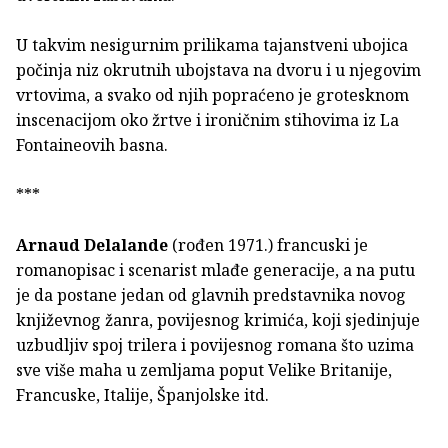
U takvim nesigurnim prilikama tajanstveni ubojica
počinja niz okrutnih ubojstava na dvoru i u njegovim
vrtovima, a svako od njih popraćeno je grotesknom
inscenacijom oko žrtve i ironičnim stihovima iz La
Fontaineovih basna.
***
Arnaud Delalande
(rođen 1971.) francuski je
romanopisac i scenarist mlađe generacije, a na putu
je da postane jedan od glavnih predstavnika novog
književnog žanra, povijesnog krimića, koji sjedinjuje
uzbudljiv spoj trilera i povijesnog romana što uzima
sve više maha u zemljama poput Velike Britanije,
Francuske, Italije, Španjolske itd.