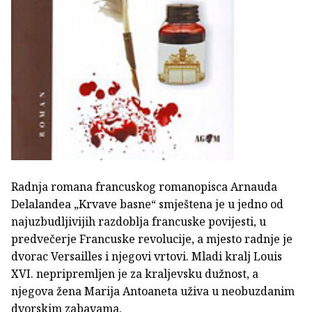
Radnja romana francuskog romanopisca Arnauda
Delalandea „Krvave basne“ smještena je u jedno od
najuzbudljivijih razdoblja francuske povijesti, u
predvečerje Francuske revolucije, a mjesto radnje je
dvorac Versailles i njegovi vrtovi. Mladi kralj Louis
XVI. nepripremljen je za kraljevsku dužnost, a
njegova žena Marija Antoaneta uživa u neobuzdanim
dvorskim zabavama.