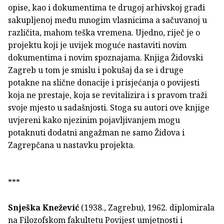
opise, kao i dokumentima te drugoj arhivskoj građi
sakupljenoj među mnogim vlasnicima a sačuvanoj u
različita, mahom teška vremena. Ujedno, riječ je o
projektu koji je uvijek moguće nastaviti novim
dokumentima i novim spoznajama. Knjiga Židovski
Zagreb u tom je smislu i pokušaj da se i druge
potakne na slične donacije i prisjećanja o povijesti
koja ne prestaje, koja se revitalizira i s pravom traži
svoje mjesto u sadašnjosti. Stoga su autori ove knjige
uvjereni kako njezinim pojavljivanjem mogu
potaknuti dodatni angažman ne samo Židova i
Zagrepčana u nastavku projekta.
***
Snješka Knežević
(1938., Zagrebu), 1962. diplomirala
na Filozofskom fakultetu Povijest umjetnosti i