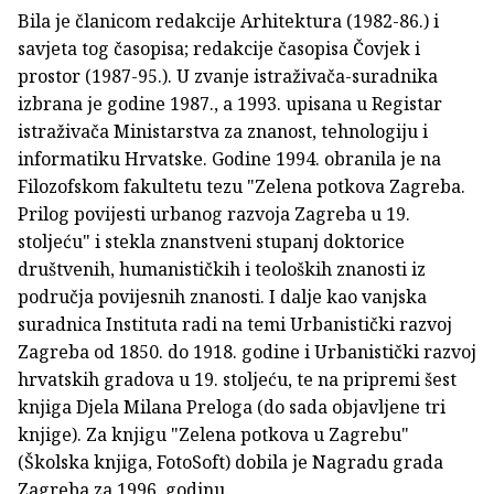
Bila je članicom redakcije Arhitektura (1982-86.) i
savjeta tog časopisa; redakcije časopisa Čovjek i
prostor (1987-95.). U zvanje istraživača-suradnika
izbrana je godine 1987., a 1993. upisana u Registar
istraživača Ministarstva za znanost, tehnologiju i
informatiku Hrvatske. Godine 1994. obranila je na
Filozofskom fakultetu tezu "Zelena potkova Zagreba.
Prilog povijesti urbanog razvoja Zagreba u 19.
stoljeću" i stekla znanstveni stupanj doktorice
društvenih, humanističkih i teoloških znanosti iz
područja povijesnih znanosti. I dalje kao vanjska
suradnica Instituta radi na temi Urbanistički razvoj
Zagreba od 1850. do 1918. godine i Urbanistički razvoj
hrvatskih gradova u 19. stoljeću, te na pripremi šest
knjiga Djela Milana Preloga (do sada objavljene tri
knjige). Za knjigu "Zelena potkova u Zagrebu"
(Školska knjiga, FotoSoft) dobila je Nagradu grada
Zagreba za 1996. godinu.