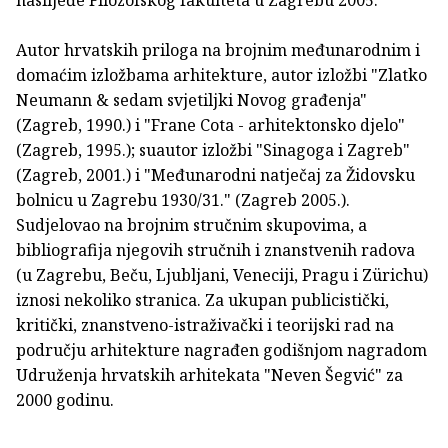
Autor hrvatskih priloga na brojnim međunarodnim i
domaćim izložbama arhitekture, autor izložbi "Zlatko
Neumann & sedam svjetiljki Novog građenja"
(Zagreb, 1990.) i "Frane Cota - arhitektonsko djelo"
(Zagreb, 1995.); suautor izložbi "Sinagoga i Zagreb"
(Zagreb, 2001.) i "Međunarodni natječaj za Židovsku
bolnicu u Zagrebu 1930/31." (Zagreb 2005.).
Sudjelovao na brojnim stručnim skupovima, a
bibliografija njegovih stručnih i znanstvenih radova
(u Zagrebu, Beču, Ljubljani, Veneciji, Pragu i Zürichu)
iznosi nekoliko stranica. Za ukupan publicistički,
kritički, znanstveno-istraživački i teorijski rad na
području arhitekture nagrađen godišnjom nagradom
Udruženja hrvatskih arhitekata "Neven Šegvić" za
2000 godinu.