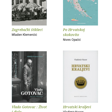
Zagrebački štikleci
Po Hrvatskoj
skokovito
Mladen Klemenčić
Nives Opačić
Vlado Gotovac : Život
Hrvatski kraljevi
i djela