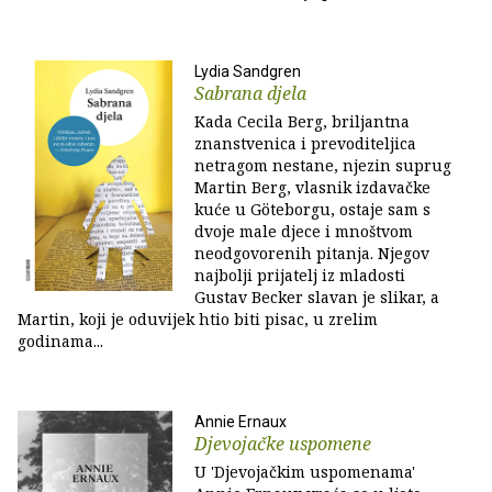
Lydia Sandgren
Sabrana djela
Kada Cecila Berg, briljantna
znanstvenica i prevoditeljica
netragom nestane, njezin suprug
Martin Berg, vlasnik izdavačke
kuće u Göteborgu, ostaje sam s
dvoje male djece i mnoštvom
neodgovorenih pitanja. Njegov
najbolji prijatelj iz mladosti
Gustav Becker slavan je slikar, a
Martin, koji je oduvijek htio biti pisac, u zrelim
godinama...
Annie Ernaux
Djevojačke uspomene
U 'Djevojačkim uspomenama'