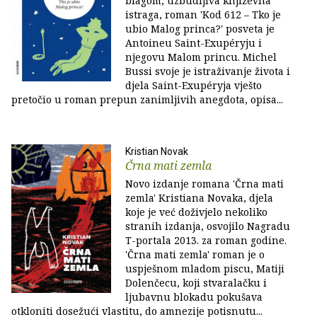
blagom, uzbudljiva književna
istraga, roman 'Kod 612 – Tko je
ubio Malog princa?' posveta je
Antoineu Saint-Exupéryju i
njegovu Malom princu. Michel
Bussi svoje je istraživanje života i
djela Saint-Exupéryja vješto
pretočio u roman prepun zanimljivih anegdota, opisa...
Kristian Novak
Črna mati zemla
Novo izdanje romana 'Črna mati
zemla' Kristiana Novaka, djela
koje je već doživjelo nekoliko
stranih izdanja, osvojilo Nagradu
T-portala 2013. za roman godine.
'Črna mati zemla' roman je o
uspješnom mladom piscu, Matiji
Dolenčecu, koji stvaralačku i
ljubavnu blokadu pokušava
otkloniti dosežući vlastitu, do amnezije potisnutu...