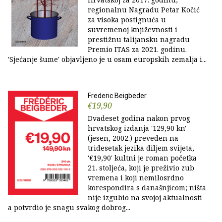
regionalnu Nagradu Petar Kočić
za visoka postignuća u
suvremenoj književnosti i
prestižnu talijansku nagradu
Premio ITAS za 2021. godinu.
'Sjećanje šume' objavljeno je u osam europskih zemalja i...
Frederic Beigbeder
€19,90
Dvadeset godina nakon prvog
hrvatskog izdanja '129,90 kn'
(jesen, 2002.) preveden na
tridesetak jezika diljem svijeta,
'€19,90' kultni je roman početka
21. stoljeća, koji je preživio zub
vremena i koji nemilosrdno
korespondira s današnjicom; ništa
nije izgubio na svojoj aktualnosti
a potvrdio je snagu svakog dobrog...