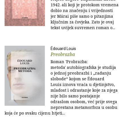
1942. ali koji je protokom vremena
dobio na značenju i vrijednosti
jer Márai piše samo o pitanjima
ključnim za čovjeka. Zato je ovaj
tekst uvijek suvremen roman o...
Édouard Louis
Preobrazba
Roman 'Probrazba:
metoda' autobiografska je studija
o jednoj preobrazbi i „rađanju
slobode“ kojom se Édouard
Louis iznova vraća u djetinjstvo,
mladost i odrastanje koje za njega
nije bilo samo postajanje
odraslom osobom, već prije svega
neprestana metamorfoza u osobu
koja će po svaku cijenu htjeti...