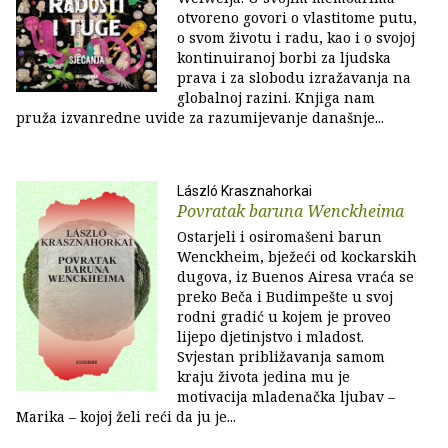
otvoreno govori o vlastitome putu,
o svom životu i radu, kao i o svojoj
kontinuiranoj borbi za ljudska
prava i za slobodu izražavanja na
globalnoj razini. Knjiga nam
pruža izvanredne uvide za razumijevanje današnje...
László Krasznahorkai
Povratak baruna Wenckheima
Ostarjeli i osiromašeni barun
Wenckheim, bježeći od kockarskih
dugova, iz Buenos Airesa vraća se
preko Beča i Budimpešte u svoj
rodni gradić u kojem je proveo
lijepo djetinjstvo i mladost.
Svjestan približavanja samom
kraju života jedina mu je
motivacija mladenačka ljubav –
Marika – kojoj želi reći da ju je...