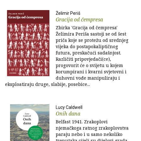
Želimir Periš
Gracija od čempresa
Zbirka 'Gracija od čempresa'
Želimira Periša sastoji se od šest
priča koje se protežu od srednjeg
vijeka do postapokaliptičnog
futura, preskačući sadašnjost.
Različiti pripovjedači(ce),
progovorit će o svijetu u kojem
korumpirani i kvarni svjetovni i
duhovni vođe manipuliraju i
eksploatiraju druge, slabije, posebice...
Lucy Caldwell
Onih dana
Belfast 1941. Zrakoplovi
njemačkoga ratnog zrakoplovstva
paraju nebo i u samo nekoliko
trenutaka cijeli su dijelovi grada