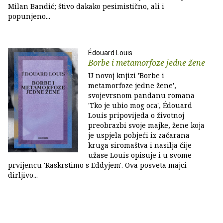
Milan Bandić; štivo dakako pesimistično, ali i
popunjeno...
Édouard Louis
Borbe i metamorfoze jedne žene
U novoj knjizi 'Borbe i
metamorfoze jedne žene',
svojevrsnom pandanu romana
'Tko je ubio mog oca', Édouard
Louis pripovijeda o životnoj
preobrazbi svoje majke, žene koja
je uspjela pobjeći iz začarana
kruga siromaštva i nasilja čije
užase Louis opisuje i u svome
prvijencu 'Raskrstimo s Eddyjem'. Ova posveta majci
dirljivo...