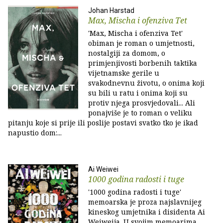
Johan Harstad
Max, Mischa i ofenziva Tet
'Max, Mischa i ofenziva Tet'
obiman je roman o umjetnosti,
nostalgiji za domom, o
primjenjivosti borbenih taktika
vijetnamske gerile u
svakodnevnu životu, o onima koji
su bili u ratu i onima koji su
protiv njega prosvjedovali... Ali
ponajviše je to roman o veliku
pitanju koje si prije ili poslije postavi svatko tko je ikad
napustio dom:...
Ai Weiwei
1000 godina radosti i tuge
'1000 godina radosti i tuge'
memoarska je proza najslavnijeg
kineskog umjetnika i disidenta Ai
Weiweija. U svojim memoarima