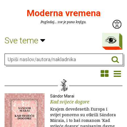
Moderna vremena
Pogledaj... sve je puno knjiga.
Sve teme
Sándor Marai
Kad svijeće dogore
Krajem devedesetih Europa i
svijet ponovno su otkrili Sándora
Máraia, i to baš romanom 'Kad
svijeće dogore' napisanim davne