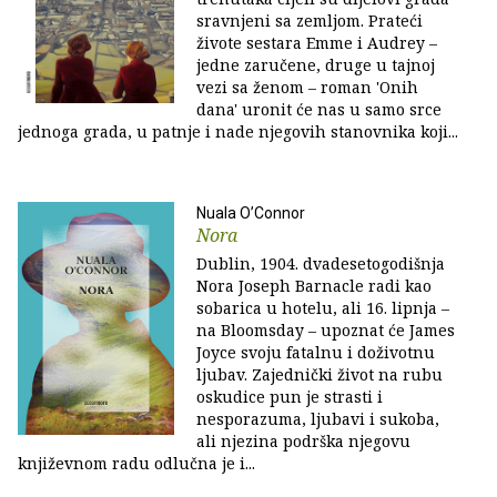
sravnjeni sa zemljom. Prateći
živote sestara Emme i Audrey –
jedne zaručene, druge u tajnoj
vezi sa ženom – roman 'Onih
dana' uronit će nas u samo srce
jednoga grada, u patnje i nade njegovih stanovnika koji...
Nuala O’Connor
Nora
Dublin, 1904. dvadesetogodišnja
Nora Joseph Barnacle radi kao
sobarica u hotelu, ali 16. lipnja –
na Bloomsday – upoznat će James
Joyce svoju fatalnu i doživotnu
ljubav. Zajednički život na rubu
oskudice pun je strasti i
nesporazuma, ljubavi i sukoba,
ali njezina podrška njegovu
književnom radu odlučna je i...