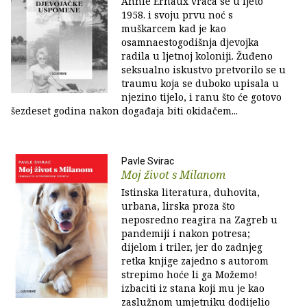
Annie Ernaux vraća se u ljeto
1958. i svoju prvu noć s
muškarcem kad je kao
osamnaestogodišnja djevojka
radila u ljetnoj koloniji. Žuđeno
seksualno iskustvo pretvorilo se u
traumu koja se duboko upisala u
njezino tijelo, i ranu što će gotovo
šezdeset godina nakon događaja biti okidačem...
Pavle Svirac
Moj život s Milanom
Istinska literatura, duhovita,
urbana, lirska proza što
neposredno reagira na Zagreb u
pandemiji i nakon potresa;
dijelom i triler, jer do zadnjeg
retka knjige zajedno s autorom
strepimo hoće li ga Možemo!
izbaciti iz stana koji mu je kao
zaslužnom umjetniku dodijelio