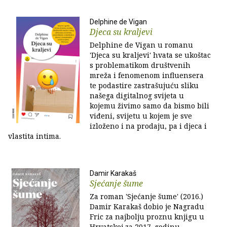
Delphine de Vigan
Djeca su kraljevi
Delphine de Vigan u romanu
'Djeca su kraljevi' hvata se ukoštac
s problematikom društvenih
mreža i fenomenom influensera
te podastire zastrašujuću sliku
našega digitalnog svijeta u
kojemu živimo samo da bismo bili
viđeni, svijetu u kojem je sve
izloženo i na prodaju, pa i djeca i
vlastita intima.
Damir Karakaš
Sjećanje šume
Za roman 'Sjećanje šume' (2016.)
Damir Karakaš dobio je Nagradu
Fric za najbolju proznu knjigu u
Hrvatskoj za 2017. godinu,