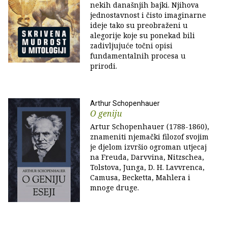
nekih današnjih bajki. Njihova
jednostavnost i čisto imaginarne
ideje tako su preobraženi u
alegorije koje su ponekad bili
zadivljujuće točni opisi
fundamentalnih procesa u
prirodi.
Arthur Schopenhauer
O geniju
Artur Schopenhauer (1788-1860),
znameniti njemački filozof svojim
je djelom izvršio ogroman utjecaj
na Freuda, Darvvina, Nitzschea,
Tolstova, Junga, D. H. Lavvrenca,
Camusa, Becketta, Mahlera i
mnoge druge.