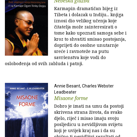
Nebeska glazba
Karmapin dramatičan bijeg iz
Tibeta i dolazak u Indiju... knjiga
iznosi dio velikog učenja koje
čitatelja može zainteresirati o
tome kako upoznati samoga sebe i
kroz to shvatiti smisao postojanja,
doprijeti do osobne unutarnje
sreće i ravnoteže na putu
savršenstva koje vodi do
oslobođenja od svih zabluda i patnji.
Annie Besant, Charles Webster
Leadbeater
Misaone forme
Dobro je imati na umu da postoji
skrivena strana života, da svako
djelo, riječ i misao imaju svoju
posljedicu u nevidljivom svijetu
koji je uvijek kraj nas i da su
obično ti nevidljivi rezultati od