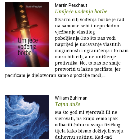
Martin Peschaut
Umijeće vođenja borbe
Stvarni cilj vođenja borbe je rad
na samome sebi i neprekidno
vježbanje vlastitog
poboljšanja.Ono što nas vodi
naprijed je uočavanje vlastitih
mogućnosti i ograničenja i to nam
mora biti cilj, a ne uništenje
protivnika. No, to nas ne smije
pretvoriti u lažne pacifiste, jer
pacifizam je djelotvoran samo s pozicije moći,...
William Buhlman
Tajna duše
Ma što god mi vjerovali ili ne
vjerovali, na kraju ćemo ipak
odbaciti čahuru svoga fizičkog
tijela kako bismo doživjeli svoju
duhovnu suštinu. Kad-tad