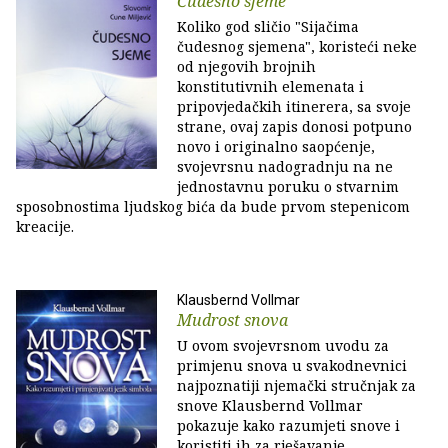
Čudesno sjeme
Koliko god sličio "Sijačima
čudesnog sjemena", koristeći neke
od njegovih brojnih
konstitutivnih elemenata i
pripovjedačkih itinerera, sa svoje
strane, ovaj zapis donosi potpuno
novo i originalno saopćenje,
svojevrsnu nadogradnju na ne
jednostavnu poruku o stvarnim
sposobnostima ljudskog bića da bude prvom stepenicom
kreacije.
Klausbernd Vollmar
Mudrost snova
U ovom svojevrsnom uvodu za
primjenu snova u svakodnevnici
najpoznatiji njemački stručnjak za
snove Klausbernd Vollmar
pokazuje kako razumjeti snove i
koristiti ih za rješavanje