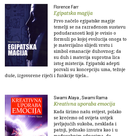
Florence Farr
Egipatska magija
Prvo načelo egipatske magije
temelji se na razrađenom sustavu
podudaranosti koji je ovisio o
formuli po kojoj evolucija onoga to
je materijalno slijedi vrstu i
simbol emanacije duhovnog; da
su duh i materija suprotna lica
istog misterija. Egipatski adepti
pozvali su koncepciju uma, težnje
duše, izgovorene riječi i funkcije tijela...
Swami Alaya , Swami Rama
Kreativna uporaba emocija
Kada širimo našu svijest, polako
se krećemo od svijeta uvijek
javljajućih sukoba, nesklada i
patnji, jednako iznutra kao i u
međusobnim odnosima, do