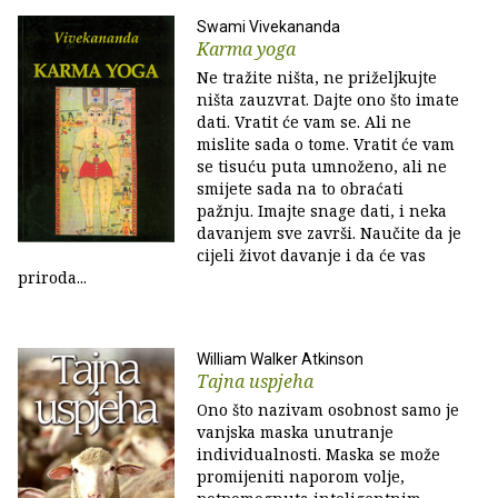
Swami Vivekananda
Karma yoga
Ne tražite ništa, ne priželjkujte
ništa zauzvrat. Dajte ono što imate
dati. Vratit će vam se. Ali ne
mislite sada o tome. Vratit će vam
se tisuću puta umnoženo, ali ne
smijete sada na to obraćati
pažnju. Imajte snage dati, i neka
davanjem sve završi. Naučite da je
cijeli život davanje i da će vas
priroda...
William Walker Atkinson
Tajna uspjeha
Ono što nazivam osobnost samo je
vanjska maska unutranje
individualnosti. Maska se može
promijeniti naporom volje,