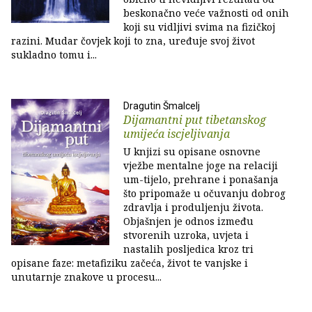
beskonačno veće važnosti od onih
koji su vidljivi svima na fizičkoj
razini. Mudar čovjek koji to zna, uređuje svoj život
sukladno tomu i...
Dragutin Šmalcelj
Dijamantni put tibetanskog
umijeća iscjeljivanja
U knjizi su opisane osnovne
vježbe mentalne joge na relaciji
um-tijelo, prehrane i ponašanja
što pripomaže u očuvanju dobrog
zdravlja i produljenju života.
Objašnjen je odnos između
stvorenih uzroka, uvjeta i
nastalih posljedica kroz tri
opisane faze: metafiziku začeća, život te vanjske i
unutarnje znakove u procesu...