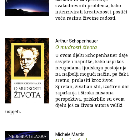
svakodnevnih problema, kako
intenzivirati kreativnost i postići
veću razinu životne radosti.
Arthur Schopenhauer
O mudrosti života
U ovom djelu Schopenhauer daje
savjete i naputke, kako usprkos
neugodama ljudskoga postojanja
na najbolji mogući način, pa čak i
sretno, prolaziti kroz život.
Spretan, živahan stil, izoštren dar
zapažanja i široka misaona
perspektiva, priskrbile su ovom
djelu još za života autora veliki
uspjeh.
Michele Martin