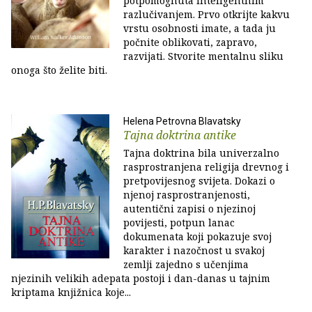
potpomognuta inteligentnim
razlučivanjem. Prvo otkrijte kakvu
vrstu osobnosti imate, a tada ju
počnite oblikovati, zapravo,
razvijati. Stvorite mentalnu sliku
onoga što želite biti.
Helena Petrovna Blavatsky
Tajna doktrina antike
Tajna doktrina bila univerzalno
rasprostranjena religija drevnog i
pretpovijesnog svijeta. Dokazi o
njenoj rasprostranjenosti,
autentični zapisi o njezinoj
povijesti, potpun lanac
dokumenata koji pokazuje svoj
karakter i nazočnost u svakoj
zemlji zajedno s učenjima
njezinih velikih adepata postoji i dan-danas u tajnim
kriptama knjižnica koje...