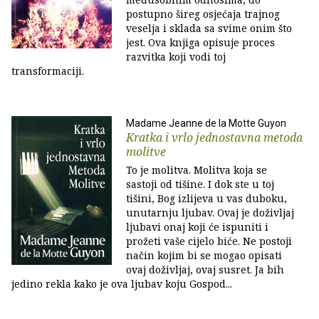
postupno šireg osjećaja trajnog
veselja i sklada sa svime onim što
jest. Ova knjiga opisuje proces
razvitka koji vodi toj
transformaciji.
Madame Jeanne de la Motte Guyon
Kratka i vrlo jednostavna metoda
molitve
To je molitva. Molitva koja se
sastoji od tišine. I dok ste u toj
tišini, Bog izlijeva u vas duboku,
unutarnju ljubav. Ovaj je doživljaj
ljubavi onaj koji će ispuniti i
prožeti vaše cijelo biće. Ne postoji
način kojim bi se mogao opisati
ovaj doživljaj, ovaj susret. Ja bih
jedino rekla kako je ova ljubav koju Gospod...