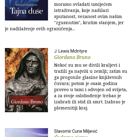
moramo ovladati umijećem
istraživanja, koje nadilazi
sputanost, vezanost ovim našim
"zgusnutim", krutim stanjem, jer
je nadilaženje ovih ograničenja...
J. Lewis McIntyre
Giordano Bruno
Nekoć su mu se divili kraljevi i
tražili ga najviši u zemlji; zatim su
ga progonile glasine književnih
čuvara; potom je osam godina
proveo u tami i odvojen od svijeta,
a za svoje oslobođenje trebao je
izabrati ili stid ili smrt. Izabrao je
plemenitiji kraj.
Slavomir Cune Miljević