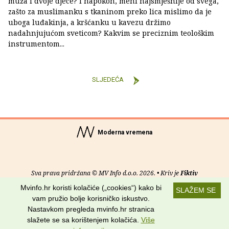
muža i dvoje djece? I napokon, meni najsmješnije od svega,
zašto za muslimanku s tkaninom preko lica mislimo da je
uboga luđakinja, a kršćanku u kavezu držimo
nadahnjujućom sveticom? Kakvim se preciznim teološkim
instrumentom...
SLJEDEĆA
Moderna vremena
Sva prava pridržana © MV Info d.o.o. 2026. • Kriv je
Fiktiv
Mvinfo.hr koristi kolačiće („cookies“) kako bi
SLAŽEM SE
O nama
•
Pomoć
•
Uvjeti korištenja
•
RSS kanali
vam pružio bolje korisničko iskustvo.
Nastavkom pregleda mvinfo.hr stranica
Potraži nas na:
slažete se sa korištenjem kolačića.
Više