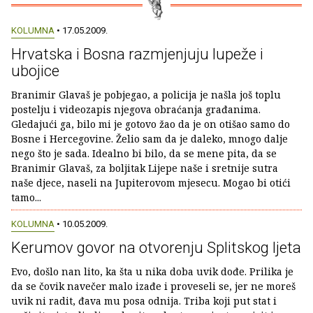
KOLUMNA
• 17.05.2009.
Hrvatska i Bosna razmjenjuju lupeže i
ubojice
Branimir Glavaš je pobjegao, a policija je našla još toplu
postelju i videozapis njegova obraćanja građanima.
Gledajući ga, bilo mi je gotovo žao da je on otišao samo do
Bosne i Hercegovine. Želio sam da je daleko, mnogo dalje
nego što je sada. Idealno bi bilo, da se mene pita, da se
Branimir Glavaš, za boljitak Lijepe naše i sretnije sutra
naše djece, naseli na Jupiterovom mjesecu. Mogao bi otići
tamo...
KOLUMNA
• 10.05.2009.
Kerumov govor na otvorenju Splitskog ljeta
Evo, došlo nan lito, ka šta u nika doba uvik dođe. Prilika je
da se čovik navečer malo izađe i proveseli se, jer ne moreš
uvik ni radit, đava mu posa odnija. Triba koji put stat i