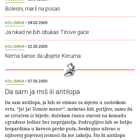
Bolesni, marš na posao
KOLUMNA
• 28.03.2009.
Ja nikad ne bih obukao Titove gaće
KOLUMNA
• 22.03.2009.
Nema šanse da ubijete Keruma
KOLUMNA
• 07.03.2009.
Da sam ja miš ili antilopa
Da sam antilopa, ja bih se otimao za mjesto u zoološkom
vrtu. “Ja! Ja! Uzmite mene!”, meketao bih gorljivo, samo da
se izvučem iz bijede, dočekam časnu starost na komadu
ograđene ledine bez neprijatelja. Podrugljivo bih se beljio
leopardima u kavezu preko puta, beskrajno uživao u
njihovoj gnjevnoj nemoći da me zakolju. Što bi antilopa