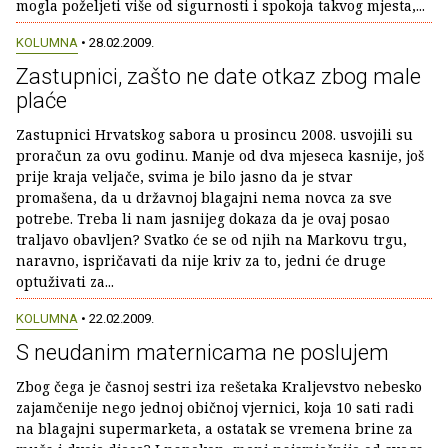
mogla poželjeti više od sigurnosti i spokoja takvog mjesta,...
KOLUMNA
• 28.02.2009.
Zastupnici, zašto ne date otkaz zbog male
plaće
Zastupnici Hrvatskog sabora u prosincu 2008. usvojili su
proračun za ovu godinu. Manje od dva mjeseca kasnije, još
prije kraja veljače, svima je bilo jasno da je stvar
promašena, da u državnoj blagajni nema novca za sve
potrebe. Treba li nam jasnijeg dokaza da je ovaj posao
traljavo obavljen? Svatko će se od njih na Markovu trgu,
naravno, ispričavati da nije kriv za to, jedni će druge
optuživati za...
KOLUMNA
• 22.02.2009.
S neudanim maternicama ne poslujem
Zbog čega je časnoj sestri iza rešetaka Kraljevstvo nebesko
zajamčenije nego jednoj običnoj vjernici, koja 10 sati radi
na blagajni supermarketa, a ostatak se vremena brine za