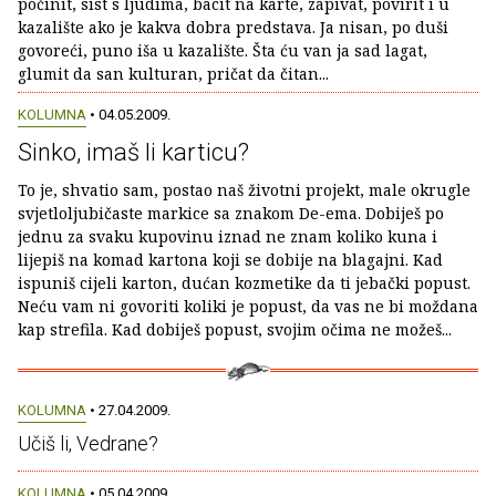
počinit, sist s ljudima, bacit na karte, zapivat, povirit i u
kazalište ako je kakva dobra predstava. Ja nisan, po duši
govoreći, puno iša u kazalište. Šta ću van ja sad lagat,
glumit da san kulturan, pričat da čitan...
KOLUMNA
• 04.05.2009.
Sinko, imaš li karticu?
To je, shvatio sam, postao naš životni projekt, male okrugle
svjetloljubičaste markice sa znakom De-ema. Dobiješ po
jednu za svaku kupovinu iznad ne znam koliko kuna i
lijepiš na komad kartona koji se dobije na blagajni. Kad
ispuniš cijeli karton, dućan kozmetike da ti jebački popust.
Neću vam ni govoriti koliki je popust, da vas ne bi moždana
kap strefila. Kad dobiješ popust, svojim očima ne možeš...
KOLUMNA
• 27.04.2009.
Učiš li, Vedrane?
KOLUMNA
• 05.04.2009.