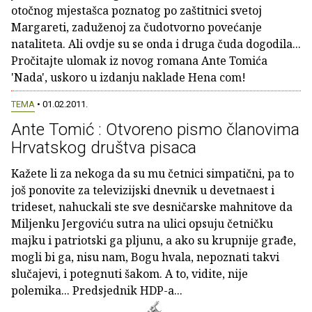
otočnog mjestašca poznatog po zaštitnici svetoj
Margareti, zaduženoj za čudotvorno povećanje
nataliteta. Ali ovdje su se onda i druga čuda dogodila...
Pročitajte ulomak iz novog romana Ante Tomića
'Nada', uskoro u izdanju naklade Hena com!
TEMA
• 01.02.2011.
Ante Tomić : Otvoreno pismo članovima
Hrvatskog društva pisaca
Kažete li za nekoga da su mu četnici simpatični, pa to
još ponovite za televizijski dnevnik u devetnaest i
trideset, nahuckali ste sve desničarske mahnitove da
Miljenku Jergoviću sutra na ulici opsuju četničku
majku i patriotski ga pljunu, a ako su krupnije građe,
mogli bi ga, nisu nam, Bogu hvala, nepoznati takvi
slučajevi, i potegnuti šakom. A to, vidite, nije
polemika... Predsjednik HDP-a...