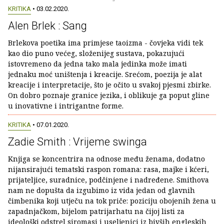
KRITIKA
• 03.02.2020.
Alen Brlek : Sang
Brlekova poetika ima primjese taoizma - čovjeka vidi tek
kao dio puno većeg, složenijeg sustava, pokazujući
istovremeno da jedna tako mala jedinka može imati
jednaku moć uništenja i kreacije. Srećom, poezija je alat
kreacije i interpretacije, što je očito u svakoj pjesmi zbirke.
On dobro poznaje granice jezika, i oblikuje ga poput gline
u inovativne i intrigantne forme.
KRITIKA
• 07.01.2020.
Zadie Smith : Vrijeme swinga
Knjiga se koncentrira na odnose među ženama, dodatno
nijansirajući tematski raspon romana: rasa, majke i kćeri,
prijateljice, suradnice, podčinjene i nadređene. Smithova
nam ne dopušta da izgubimo iz vida jedan od glavnih
čimbenika koji utječu na tok priče: poziciju obojenih žena u
zapadnjačkom, bijelom patrijarhatu na čijoj listi za
ideološki odstrel siromasi i useljenici iz bivših engleskih