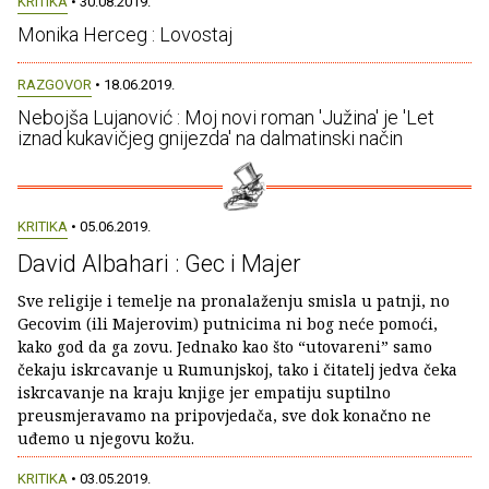
KRITIKA
• 30.08.2019.
Monika Herceg : Lovostaj
RAZGOVOR
• 18.06.2019.
Nebojša Lujanović : Moj novi roman 'Južina' je 'Let
iznad kukavičjeg gnijezda' na dalmatinski način
KRITIKA
• 05.06.2019.
David Albahari : Gec i Majer
Sve religije i temelje na pronalaženju smisla u patnji, no
Gecovim (ili Majerovim) putnicima ni bog neće pomoći,
kako god da ga zovu. Jednako kao što “utovareni” samo
čekaju iskrcavanje u Rumunjskoj, tako i čitatelj jedva čeka
iskrcavanje na kraju knjige jer empatiju suptilno
preusmjeravamo na pripovjedača, sve dok konačno ne
uđemo u njegovu kožu.
KRITIKA
• 03.05.2019.