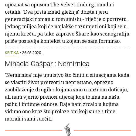
upoznat sa opusom The Velvet Undergrounda i
ostalih. 'Dva prsta iznad gležnja' doista i jesu
generacijski roman u tom smislu - riječ je o portretu
jednog miljea koji će najlakše razumjeti oni koji se u
njemu kreću, pa tako zapravo Škare kao scenografiju
priče postavlja kontekst u kojem se sam formirao.
KRITIKA
• 26.03.2020.
Mihaela Gašpar : Nemirnica
'Nemirnica' nije uputstvo što činiti u situacijama kada
se vlastiti život pretvori u neprestano, oprezno
zaobilaženje drugih s kojima smo u nužnom doticaju,
ali nam vjerno prenosi utjecaj koji to ima na našu
psihu i intimne odnose. Daje nam zrcalo u kojima
vidimo ono kroz što prolaze oni koji su se s time
morali i sami suočiti.