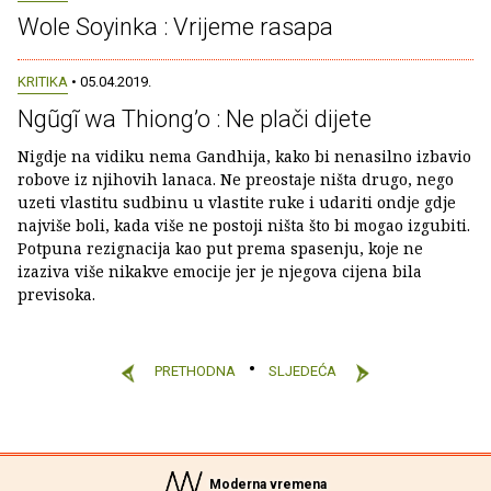
Wole Soyinka : Vrijeme rasapa
KRITIKA
• 05.04.2019.
Ngũgĩ wa Thiong’o : Ne plači dijete
Nigdje na vidiku nema Gandhija, kako bi nenasilno izbavio
robove iz njihovih lanaca. Ne preostaje ništa drugo, nego
uzeti vlastitu sudbinu u vlastite ruke i udariti ondje gdje
najviše boli, kada više ne postoji ništa što bi mogao izgubiti.
Potpuna rezignacija kao put prema spasenju, koje ne
izaziva više nikakve emocije jer je njegova cijena bila
previsoka.
PRETHODNA
SLJEDEĆA
Moderna vremena