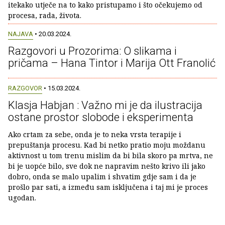
itekako utječe na to kako pristupamo i što očekujemo od
procesa, rada, života.
NAJAVA
• 20.03.2024.
Razgovori u Prozorima: O slikama i
pričama – Hana Tintor i Marija Ott Franolić
RAZGOVOR
• 15.03.2024.
Klasja Habjan : Važno mi je da ilustracija
ostane prostor slobode i eksperimenta
Ako crtam za sebe, onda je to neka vrsta terapije i
prepuštanja procesu. Kad bi netko pratio moju moždanu
aktivnost u tom trenu mislim da bi bila skoro pa mrtva, ne
bi je uopće bilo, sve dok ne napravim nešto krivo ili jako
dobro, onda se malo upalim i shvatim gdje sam i da je
prošlo par sati, a između sam isključena i taj mi je proces
ugodan.