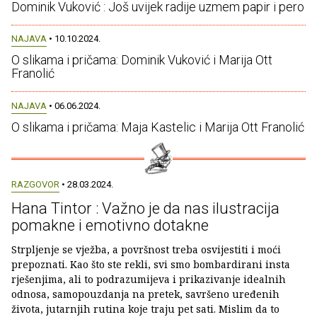
Dominik Vuković : Još uvijek radije uzmem papir i pero
NAJAVA
• 10.10.2024.
O slikama i pričama: Dominik Vuković i Marija Ott
Franolić
NAJAVA
• 06.06.2024.
O slikama i pričama: Maja Kastelic i Marija Ott Franolić
RAZGOVOR
• 28.03.2024.
Hana Tintor : Važno je da nas ilustracija
pomakne i emotivno dotakne
Strpljenje se vježba, a površnost treba osvijestiti i moći
prepoznati. Kao što ste rekli, svi smo bombardirani insta
rješenjima, ali to podrazumijeva i prikazivanje idealnih
odnosa, samopouzdanja na pretek, savršeno uređenih
života, jutarnjih rutina koje traju pet sati. Mislim da to