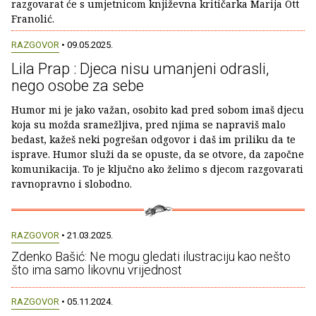
razgovarat će s umjetnicom književna kritičarka Marija Ott
Franolić.
RAZGOVOR
• 09.05.2025.
Lila Prap : Djeca nisu umanjeni odrasli,
nego osobe za sebe
Humor mi je jako važan, osobito kad pred sobom imaš djecu
koja su možda sramežljiva, pred njima se napraviš malo
bedast, kažeš neki pogrešan odgovor i daš im priliku da te
isprave. Humor služi da se opuste, da se otvore, da započne
komunikacija. To je ključno ako želimo s djecom razgovarati
ravnopravno i slobodno.
RAZGOVOR
• 21.03.2025.
Zdenko Bašić: Ne mogu gledati ilustraciju kao nešto
što ima samo likovnu vrijednost
RAZGOVOR
• 05.11.2024.