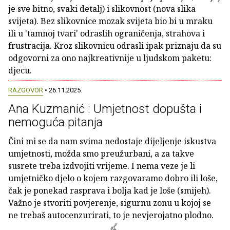
je sve bitno, svaki detalj) i slikovnost (nova slika
svijeta). Bez slikovnice mozak svijeta bio bi u mraku
ili u 'tamnoj tvari' odraslih ograničenja, strahova i
frustracija. Kroz slikovnicu odrasli ipak priznaju da su
odgovorni za ono najkreativnije u ljudskom paketu:
djecu.
RAZGOVOR
• 26.11.2025.
Ana Kuzmanić : Umjetnost dopušta i
nemoguća pitanja
Čini mi se da nam svima nedostaje dijeljenje iskustva
umjetnosti, možda smo preužurbani, a za takve
susrete treba izdvojiti vrijeme. I nema veze je li
umjetničko djelo o kojem razgovaramo dobro ili loše,
čak je ponekad rasprava i bolja kad je loše (smijeh).
Važno je stvoriti povjerenje, sigurnu zonu u kojoj se
ne trebaš autocenzurirati, to je nevjerojatno plodno.