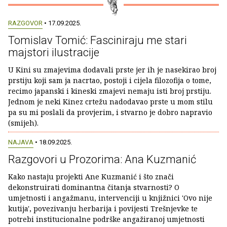
RAZGOVOR
• 17.09.2025.
Tomislav Tomić: Fasciniraju me stari
majstori ilustracije
U Kini su zmajevima dodavali prste jer ih je nasekirao broj
prstiju koji sam ja nacrtao, postoji i cijela filozofija o tome,
recimo japanski i kineski zmajevi nemaju isti broj prstiju.
Jednom je neki Kinez crtežu nadodavao prste u mom stilu
pa su mi poslali da provjerim, i stvarno je dobro napravio
(smijeh).
NAJAVA
• 18.09.2025.
Razgovori u Prozorima: Ana Kuzmanić
Kako nastaju projekti Ane Kuzmanić i što znači
dekonstruirati dominantna čitanja stvarnosti? O
umjetnosti i angažmanu, intervenciji u knjižnici 'Ovo nije
kutija', povezivanju herbarija i povijesti Trešnjevke te
potrebi institucionalne podrške angažiranoj umjetnosti