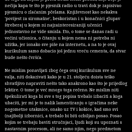
nečija kapa te što je pjesnik radio u travi dok je zapisivao
pjesmicu o zlaćanim pčelama. Književnost kao nekakva
'povijest za siromašne', beskoristan i u konačnici glupav
štreberaj u kojem ni najzainteresiraniji učenici
jednostavno ne vide smisla. Eto, o tome se danas radi u
većini učionica, o čitanju u kojem nema ni potreba ni
užitka, jer ionako sve piše na internetu, a na to je ovaj
kurikulum samo dobacio još jednu vreću cementa, da stvar
bude nešto čvršća.
Ne mislim ponavljati zbog čega ovaj kurikulum sve ne
valja, niti dokazivati kako je u 21. stoljeću doista teško
shvatljivo napraviti nešto tako anakrono kao što je prijedlog
lektire. O tome je već mnogo toga rečeno. Ne mislim niti
špekulirati koga bi sve s tog popisa trebalo izbaciti a koga
ubaciti, jer mi je to nalik lamentiranju o igračima neke
nogometne utakmice, onako uz TV i kokice, kad smo svi
(naj)bolji izbornici, a trebalo bi biti ozbiljan posao. Posao
kojim se trebaju baviti stručnjaci, ljudi koji su upoznati s
nastavnim procesom, ali ne samo njim, nego predmetom