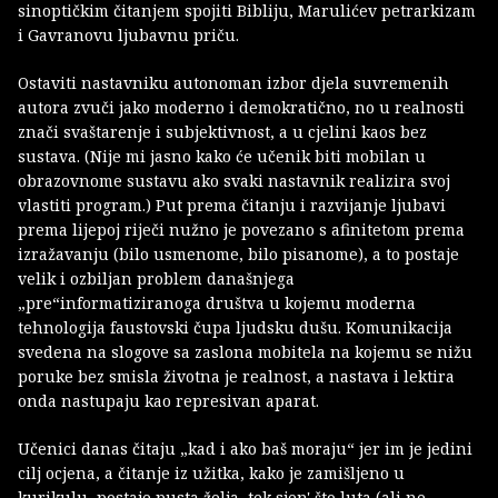
sinoptičkim čitanjem spojiti Bibliju, Marulićev petrarkizam
i Gavranovu ljubavnu priču.
Ostaviti nastavniku autonoman izbor djela suvremenih
autora zvuči jako moderno i demokratično, no u realnosti
znači svaštarenje i subjektivnost, a u cjelini kaos bez
sustava. (Nije mi jasno kako će učenik biti mobilan u
obrazovnome sustavu ako svaki nastavnik realizira svoj
vlastiti program.) Put prema čitanju i razvijanje ljubavi
prema lijepoj riječi nužno je povezano s afinitetom prema
izražavanju (bilo usmenome, bilo pisanome), a to postaje
velik i ozbiljan problem današnjega
„pre“informatiziranoga društva u kojemu moderna
tehnologija faustovski čupa ljudsku dušu. Komunikacija
svedena na slogove sa zaslona mobitela na kojemu se nižu
poruke bez smisla životna je realnost, a nastava i lektira
onda nastupaju kao represivan aparat.
Učenici danas čitaju „kad i ako baš moraju“ jer im je jedini
cilj ocjena, a čitanje iz užitka, kako je zamišljeno u
kurikulu, postaje pusta želja, tek sjen' što luta (ali ne