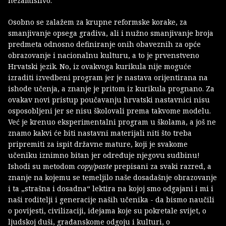
nezamislivo.
Osobno se zalažem za krupne reformske korake, za
smanjivanje opsega gradiva, ali i nužno smanjivanje broja
predmeta odnosno definiranje onih obaveznih za opće
obrazovanje i nacionalnu kulturu, a to je prvenstveno
Hrvatski jezik. No, iz ovakvoga kurikula nije moguće
izraditi izvedbeni program jer je nastava orijentirana na
ishode učenja, a znanje je pritom iz kurikula prognano. Za
ovakav novi pristup poučavanju hrvatski nastavnici nisu
osposobljeni jer se nisu školovali prema takvome modelu.
Već je krenuo eksperimentalni program u školama, a još ne
znamo kakvi će biti nastavni materijali niti što treba
pripremiti za ispit državne mature, koji je svakome
učeniku iznimno bitan jer određuje njegovu sudbinu!
Ishodi su metodom
copy/paste
prepisani za svaki razred, a
znanje na kojemu se temeljilo naše dosadašnje obrazovanje
i ta „strašna i dosadna“ lektira na kojoj smo odgajani i mi i
naši roditelji i generacije naših učenika - da bismo naučili
o povijesti, civilizaciji, idejama koje su pokretale svijet, o
ljudskoj duši, građanskome odgoju i kulturi, o