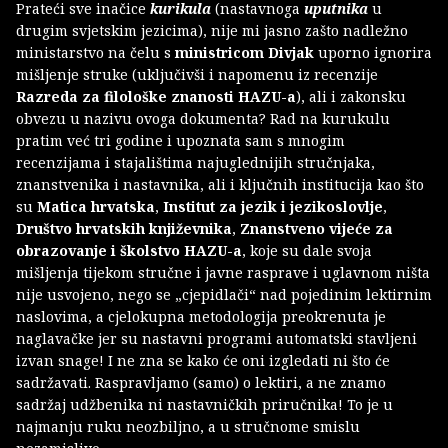
Prateći sve inačice
kurikula
(nastavnoga
uputnika
u
drugim svjetskim jezicima), nije mi jasno zašto nadležno
ministarstvo na čelu s
ministricom Divjak
uporno ignorira
mišljenje struke (uključivši i napomenu iz recenzije
Razreda za filološke znanosti HAZU-a
), ali i zakonsku
obvezu u nazivu ovoga dokumenta? Rad na kurukulu
pratim već tri godine i upoznata sam s mnogim
recenzijama i stajalištima najuglednijih stručnjaka,
znanstvenika i nastavnika, ali i ključnih institucija kao što
su
Matica hrvatska
,
Institut za jezik i jezikoslovlje
,
Društvo hrvatskih književnika
,
Znanstveno vijeće za
obrazovanje i školstvo HAZU-a
, koje su dale svoja
mišljenja tijekom stručne i javne rasprave i uglavnom ništa
nije usvojeno, nego se „cjepidlači“ nad pojedinim lektirnim
naslovima, a cjelokupna metodologija preokrenuta je
naglavačke jer su nastavni programi automatski stavljeni
izvan snage! I ne zna se kako će oni izgledati ni što će
sadržavati. Raspravljamo (samo) o lektiri, a ne znamo
sadržaj udžbenika ni nastavničkih priručnika! To je u
najmanju ruku neozbiljno, a u stručnome smislu