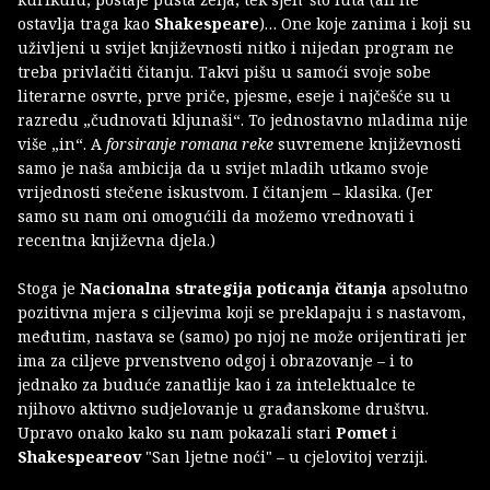
ostavlja traga kao
Shakespeare
)… One koje zanima i koji su
uživljeni u svijet književnosti nitko i nijedan program ne
treba privlačiti čitanju. Takvi pišu u samoći svoje sobe
literarne osvrte, prve priče, pjesme, eseje i najčešće su u
razredu „čudnovati kljunaši“. To jednostavno mladima nije
više „in“. A
forsiranje romana reke
suvremene književnosti
samo je naša ambicija da u svijet mladih utkamo svoje
vrijednosti stečene iskustvom. I čitanjem – klasika. (Jer
samo su nam oni omogućili da možemo vrednovati i
recentna književna djela.)
Stoga je
Nacionalna strategija poticanja čitanja
apsolutno
pozitivna mjera s ciljevima koji se preklapaju i s nastavom,
međutim, nastava se (samo) po njoj ne može orijentirati jer
ima za ciljeve prvenstveno odgoj i obrazovanje – i to
jednako za buduće zanatlije kao i za intelektualce te
njihovo aktivno sudjelovanje u građanskome društvu.
Upravo onako kako su nam pokazali stari
Pomet
i
Shakespeareov
"San ljetne noći" – u cjelovitoj verziji.