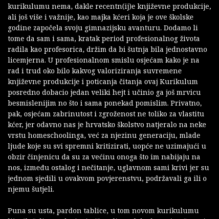
kurikulumu nema, dakle recentn(ij)e književne produkcije,
ali još više i važnije, kao majka kćeri koja je ove školske
godine započela svoju gimnazijsku avanturu. Dodamo li
tome da sam i sama, kratak period profesionalnog života
radila kao profesorica, držim da bi šutnja bila jednostavno
licemjerna. U profesionalnom smislu osjećam kako je na
rad i trud oko bilo kakvog valoriziranja suvremene
književne produkcije i poticanja čitanja ovaj Kurikulum
posredno dobacio jedan veliki hejt i učinio ga još mrvicu
besmislenijim no što i sama ponekad pomislim. Privatno,
pak, osjećam zabrinutost i zgroženost ne toliko za vlastitu
kćer, jer odavno nas je hrvatsko školstvo natjeralo na neke
vrstu homeschoolinga, već za njezinu generaciju, mlade
ljude koje su svi spremni kritizirati, uopće ne uzimajući u
obzir činjenicu da su za većinu onoga što im nabijaju na
nos, između ostalog i nečitanje, uglavnom sami krivi jer su
jednom sjedili u ovakvom povjerenstvu, podržavali ga ili o
njemu šutjeli.
Puna su usta, pardon tablice, u tom novom kurikulumu