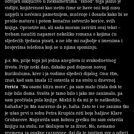
odvijati isključivo u heksametrima. "Ishod" toga jasno je
vidljiv, književnost kao nešto čime se bave oni koji nisu
uspjeli u nečemu pametnijem, mučenje i dosada kako bi se
prošlo maturu i potom konačno zatvorilo korice, svih
knjiga. Oprostite mi, ali sada moram završiti ovaj tekst –
trebam naučiti napamet nekoliko romana o kojima ću
sljedećih tjedana pisati, a ne ide mi najbolje s imenima i
brojevima telefona koji se u njima spominju.
p.s. No, prije toga još jedna anegdota iz svakodnevnog
života. Prije neki dan, dakako pod dojmom novog
kurikuluma, kćer i ja vodimo sljedeći dijalog. Ona: Hm,
znaš, kad sam imala 12 ostavila si na stolu u dnevnoj
Ferića
"Na osami blizu mora", pa sam malo čitala dok te
nije bilo doma. Svašta je tamo bilo i jako me zanimalo, pa
sam pročitala pola knjige. Misliš li da mi je to naškodilo,
hahaha? Ja: Ma naravno da je, haha. Zato te i ne zanima tko
je ušao prvi u sobu Petra Krupića niti boja haljine Klare
Grubarove. Napravila sam kobnu grešku što sam ostavila
knjigu na stolu, ne školujem te za život.. No, nemamo
vremena za ovakve razgovore, daj da te ispitam sve o odjeći