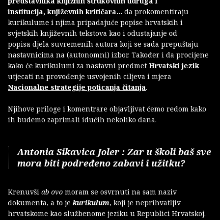
predstavnika knjižnih strukovnih udruga i
institucija, književnih kritičara...
da prokomentiraju
kurikulume i njima pripadajuće popise hrvatskih i
svjetskih književnih tekstova kao i odustajanje od
popisa djela suvremenih autora koji se sada prepuštaju
nastavnicima na (autonomni) izbor. Također i da procijene
kako će kurikulumi za nastavni predmet
Hrvatski jezik
utjecati na provođenje usvojenih ciljeva i mjera
Nacionalne strategije poticanja čitanja
.
Njihove priloge i komentrare objavljivat ćemo redom kako
ih budemo zaprimali idućih nekoliko dana.
Antonia Sikavica Joler : Zar u školi baš sve
mora biti podređeno zabavi i užitku?
Krenuvši
ab ovo
moram se osvrnuti na sam naziv
dokumenta, a to je
kurikulum
, koji je neprihvatljiv
hrvatskome kao službenome jeziku u Republici Hrvatskoj.