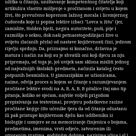
užitka u čitanju, uništavanje kompetentnog čitatelja koji
artikulira vlastito mišljenje o pročitanom i svijetu u kojem
živi, što prevučeno koprenom lažnog morala i licemjernog
ćudoređa koje iz popisa lektire izbaci "Lovca u žitu" (jer,
zamislite, Holden bježi, negira autoritete, puši, pije i
razmišlja o seksu, dok naši petnaestogodišnjaci žive u
svijetu zlaćanih pčela) od nastave književnosti čini, jednom
riječju sprdnju. Da, priznajmo si konačno, državna je
matura i način na koji su je shvatili oni koji djecu za nju
pripremaju, od toga je, još uvijek sam sklona misliti jednog
od najvažnijih školskih predmeta, načinila katalog često
potpunih besmislica. U gimnazijskim se učionicama,
naime, odvija proces u kojem se čitanje s razumijevanjem
pročitane lektire svodi na A, B, A, B, B pitalice (taj smo tip
pitanja, koliko se sjećam, najviše voljeli prigodom
prepisivanja na testovima), provjeru podatkovne razine
pročitane knjige (što učenike tjera da od čitanja odustanu
ili pak pristupe književnom djelu kao udžbeniku iz
biologije i usmjere se na memoriranje činjenica o bojama,
predmetima, imenima, vrsti odjeće, zatvorenim ili
otvorenim vratima, godišnjim dobima, nazivima ulica i sl.).