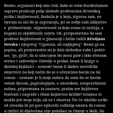
Naime, argument koji smo čuli, kako se ovim kurikulumom
zapravo proširuje polje slobode profesorima Hrvatskog
jezika i književnosti, floskula je u koju, sigurna sam, ne
vjeruju ni oni što je zagovaraju, jer se ovdje radi isključivo
o prebacivanju odgovornosti za koju nema ni razloga, a
bogami ni objektivnih uvjeta. OK, pretpostavimo da sam
profesor književnosti u gimnaziji i želim raditi
Kristijana
Novaka
i njegovog "Ciganina, ali najljepšeg". Nema ga na
popisu, ali povjerenstvo mi je dalo slobodne ruke i potiče
me, "go, girl!!, da si ubacujem što meni paše i tako stvaram
sretne i zadovoljne čitatelje u praksi. Imam li knjige u
školskoj knjižnici – nemam! Imam li ikakve metodičke
smjernice na koji način da se s učenicima bacim na taj
roman – nemam! Je li moja zadaća da osim što se bavim
vašom djecom, papirologijom, e-imenikom, neopravdanim
satima, pripremama za nastavu, pratim sve književne
festivale i nagrade i čitam književne kritike? Intimno to
možda jest moja želja, ali ne i obaveza. Što ću ukoliko netko
od učenika ili još gore njihovih roditelja smatra da roman
u cjelini ili dijelovima nije podoban za čitanje u školi, što