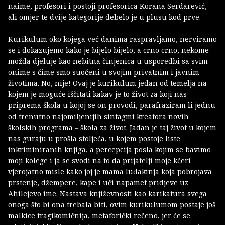
naime, profesori i postoji profesorica Korana Serdarević,
ali omjer te dvije kategorije debelo je u plusu kod prve.
Kurikulum oko kojega već danima raspravljamo, nerviramo
se i dokazujemo kako je bijelo bijelo, a crno crno, nekome
možda djeluje kao nebitna činjenica u usporedbi sa svim
onime s čime smo suočeni u svojim privatnim i javnim
životima. No, nije! Ovaj je kurikulum jedan od temelja na
kojem je moguće iščitati kakav je to život za koji nas
priprema škola u kojoj se on provodi, parafraziram li jednu
od trenutno najomiljenijih sintagmi kreatora novih
školskih programa – škola za život. Jadan je taj život u kojem
nas guraju u prošla stoljeća, u kojem postoje liste
inkriminiranih knjiga, a percepcija posla kojim se bavimo
moji kolege i ja se svodi na to da prijatelji moje kćeri
vjerojatno misle kako joj je mama luđakinja koja pobrojava
prstenje, džempere, kape i uči napamet pridjeve uz
Ahilejevo ime. Nastava književnosti kao karikatura svega
onoga što bi ona trebala biti, ovim kurikulumom postaje još
malkice tragikomičnija, metaforički rečeno, jer će se