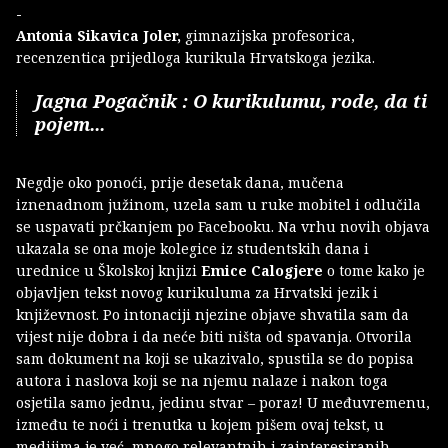
-
Antonia Sikavica Joler,
gimnazijska profesorica,
recenzentica prijedloga kurikula Hrvatskoga jezika.
Jagna Pogačnik : O kurikulumu, rode, da ti
pojem...
Negdje oko ponoći, prije desetak dana, mučena
iznenadnom južinom, uzela sam u ruke mobitel i odlučila
se uspavati prčkanjem po Facebooku. Na vrhu novih objava
ukazala se ona moje kolegice iz studentskih dana i
urednice u Školskoj knjizi
Emice Calogjere
o tome kako je
objavljen tekst novog kurikuluma za Hrvatski jezik i
književnost. Po intonaciji njezine objave shvatila sam da
vijest nije dobra i da neće biti ništa od spavanja. Otvorila
sam dokument na koji se ukazivalo, spustila se do popisa
autora i naslova koji se na njemu nalaze i nakon toga
osjetila samo jednu, jedinu stvar – poraz! U međuvremenu,
između te noći i trenutka u kojem pišem ovaj tekst, u
medijima je već mnogo relevantnih i zainteresiranih