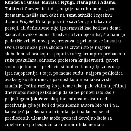
Kundera
i
Grass
,
Marias
i
Ngugi
,
Flanagan
i
Adams
,
Tolkien
i
Carver
itd. itd...., negdje na rubu popisa, pod
dramama, naišla sam čak i na
Tenu Štivičić
i njezinu
dramu
Fragile
! Ni taj popis nije savršen, jer takav ne
postoji, ali definitivno nije ignorantski kao kod nas doma.
Sastaviti ovakav popis 'društva mrtvih pjesnika', što nam ga
podariše vrli članovi povjerenstva, a pri tome se busati u
svoja izbornička prsa školom za život i što je najgore
slobodom izbora koju si poput vrućeg krumpira prebacio u
ruke praktičara, odnosno profesora književnosti, govori
samo o jednome – prebacio si lopticu tamo gdje znaš da je
igra najopasnija. I to je, po mome sudu, najgora posljedica
ovakvog kurikuluma, opasnost koju nosi takva vrsta
anarhije. Jedini razlog što je tome tako, pak, vidim u jeftinoj
dnevnopolitičkoj kalkulaciji da se ne ponovi isto kao s
prijedlogom
Jokićeve
skupine, odnosno strahu od
prozivanja gdje je koji od ponuđenih autora bio '41 i '91,
kakva je čija seksualna orijentacija i na kojem se od
predloženih ulomaka može pronaći dovoljno štofa za
cipelarenje po bespućima anonimnih komentara...