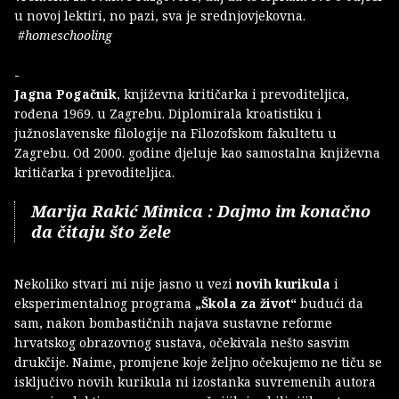
u novoj lektiri, no pazi, sva je srednjovjekovna.
#homeschooling
-
Jagna Pogačnik
, književna kritičarka i prevoditeljica,
rođena 1969. u Zagrebu. Diplomirala kroatistiku i
južnoslavenske filologije na Filozofskom fakultetu u
Zagrebu. Od 2000. godine djeluje kao samostalna književna
kritičarka i prevoditeljica.
Marija Rakić Mimica : Dajmo im konačno
da čitaju što žele
Nekoliko stvari mi nije jasno u vezi
novih kurikula
i
eksperimentalnog programa
„Škola za život“
budući da
sam, nakon bombastičnih najava sustavne reforme
hrvatskog obrazovnog sustava, očekivala nešto sasvim
drukčije. Naime, promjene koje željno očekujemo ne tiču se
isključivo novih kurikula ni izostanka suvremenih autora