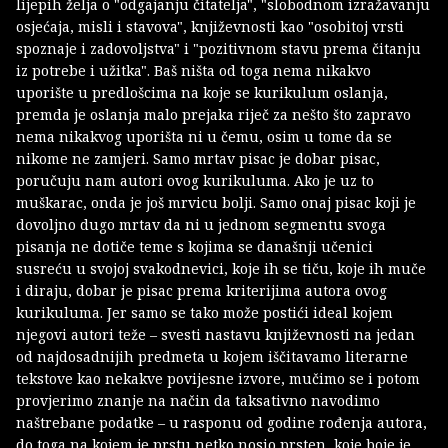
lijepih želja o "odgajanju čitatelja", "slobodnom izražavanju
osjećaja, misli i stavova", književnosti kao "osobitoj vrsti
spoznaje i zadovoljstva" i "pozitivnom stavu prema čitanju
iz potrebe i užitka". Baš ništa od toga nema nikakvo
uporište u predlošcima na koje se kurikulum oslanja,
premda je oslanja malo prejaka riječ za nešto što zapravo
nema nikakvog uporišta ni u čemu, osim u tome da se
nikome ne zamjeri. Samo mrtav pisac je dobar pisac,
poručuju nam autori ovog kurikuluma. Ako je uz to
muškarac, onda je još mrvicu bolji. Samo onaj pisac koji je
dovoljno dugo mrtav da ni u jednom segmentu svoga
pisanja ne dotiče teme s kojima se današnji učenici
susreću u svojoj svakodnevici, koje ih se tiču, koje ih muče
i diraju, dobar je pisac prema kriterijima autora ovog
kurikuluma. Jer samo se tako može postići ideal kojem
njegovi autori teže – svesti nastavu književnosti na jedan
od najdosadnijih predmeta u kojem iščitavamo literarne
tekstove kao nekakve povijesne izvore, mučimo se i potom
provjerimo znanje na način da taksativno navodimo
naštrebane podatke – u rasponu od godine rođenja autora,
do toga na kojem je prstu netko nosio prsten, koje boje je