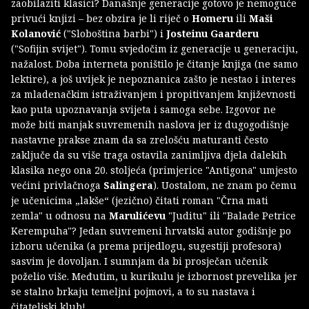
zaobilaziti klasici? Današnje generacije gotovo je nemoguće
privući knjizi – bez obzira je li riječ o
Homeru
ili
Maši
Kolanović
("Sloboština barbi") i
Josteinu Gaarderu
("Sofijin svijet"). Tomu svjedočim iz generacije u generaciju,
nažalost. Doba interneta poništilo je čitanje knjiga (ne samo
lektire), a još uvijek je nepoznanica zašto je nestao i interes
za mladenačkim istraživanjem i propitivanjem književnosti
kao puta upoznavanja svijeta i samoga sebe. Izgovor ne
može biti manjak suvremenih naslova jer iz dugogodišnje
nastavne prakse znam da sa zrelošću maturanti često
zaključe da su više traga ostavila zanimljiva djela dalekih
klasika nego ona 20. stoljeća (primjerice "Antigona" umjesto
većini privlačnoga
Salingera
). Uostalom, ne znam po čemu
je učenicima „lakše“ (jezično) čitati roman "Črna mati
zemla" u odnosu na
Marulićevu
"Juditu" ili "Balade Petrice
Kerempuha"? Jedan suvremeni hrvatski autor godišnje po
izboru učenika (a prema prijedlogu, sugestiji profesora)
sasvim je dovoljan. I sumnjam da bi prosječan učenik
poželio više. Međutim, u kurikulu je izbornost prevelika jer
se stalno brkaju temeljni pojmovi, a to su nastava i
čitateljski klub!