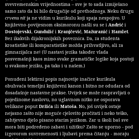
svevremenskim vrijednostima – sve je to sada izmiješano
samo zato da bi bilo drugačije od prethodnoga. Neku drugu
crvenu nit
ja ne vidim u kurikulu koji spaja nespojivo. U
književno-povijesnom oksimoronu našli su se i
Andrić
i
Dostojevski
,
Gundulić
i
Kranjčević
,
Mažuranić
i
Hamlet
.
Bez ikakvih dijakronijskih poveznica. Da, za studenta
kroatistike ili komparatistike možda prihvatljivo, ali za
gimnazijalca ne! (U nastavi jezika također vlada
posvemašnji kaos mimo svake gramatičke logike koja postoji
u svakome jeziku, pa tako i u našem.)
Ponuđeni lektirni popis najnovije inačice kurikula
obuhvaća temeljni književni kanon i bitno ne odudara od
dosadašnje nastavne prakse. Uvijek se može raspravljati o
pojedinome naslovu, no uglavnom nitko ne osporava
velikane poput
Držića
ili
Matoša
. No, još uvijek ostaje
nejasno zašto nije moguće cjelovito pročitati i neko teško,
zahtjevno djelo pisano starim jezikom. Zar u školi baš sve
mora biti podređeno zabavi i užitku? Zašto se uporno - pod
izgovorom suvremenosti i ljubavi prema čitanju - moraju