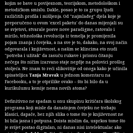
kojim se bave u povijesnom, teorijskom, metodološkom i
metodičkom smislu. Dakle, posao je to za grupu ljudi
različitih profila i mišljenja. Od "najmlađeg" djela koje je
preporučeno u ovom 'excel paketu' do danas mijenjali su
se svjetovi, stvarale posve nove paradigme, ratovalo i
mirilo, tehnološka revolucija iz temelja je promijenila
pojam znanja i čovjeka, a na sve je to, dakako, na svoj način
odgovarala i književnost, a našim se klincima eto nudi
"potreba i užitak" da zasuču rukave i prionu čitanju
nečega što ničim izazvano staje negdje na polovici prošlog
stoljeća. Ne znam to reći slikovitije od onoga kako je učinila
spisateljica
Tanja Mravak
u jednom komentaru na
Facebooku, a to je otprilike ovako – što bi bilo da u
kurikulumu kemije nema novih atoma?
Definitivno ne spadam u onu skupinu kritičara školskog
programa koji misle da današnjem čovjeku ne trebaju
klasici, dapače, bez njih slika o tome što je književnost ne
bi bila jasna i potpuna. Doista mislim da, usprkos tome što
je svijet postao digitalan, ni danas nisi intelektualac ako