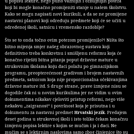
u popisu lektire, nego puno važnijih i ozbiljnijih poteza
koji bi mogle konačno promijeniti stanje u našem školstvu.
Kako se mogu napisati novi kurikuli, a da se ne promijene
nastavni planovi koji određuju predmete koji će se učiti u
određenoj školi, satnicu i vremensko razdoblje?
Što se to onda točno ovim potezom promijenilo?! Ništa što
bitno mijenja smjer našeg obrazovnog sustava koji
definitivno treba konkretnu i smišljenu reformu koja će
konačno riješiti bitna pitanja poput državne mature u
strukovnim školama koju đaci polažu po gimnazijskom
programu, preopterećenost gradivom i brojem nastavnih
predmeta, satnicom koja nije proporcionalna očekivanjima
državne mature itd. S druge strane, prave izmjene nisu se
dogodile čak ni u novim kurikulima jer ne vidim u ovim
dokumentima nikakav cjeloviti pristup reformi, nego više
nekakvu „zaigranost“ i površnost koja je prisutna i u
dokumentu za nastavni predmet
Hrvatski jezik
. Predajem
deset godina u strukovnoj školi i isto toliko čekam konačnu
izmjenu popisa lektire s kojim se mučim i ja i đaci. Ne
mučim se s lektirnim naslovima samo zbog činjenice što su