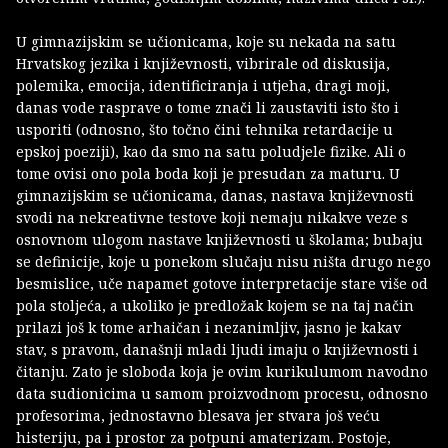
U gimnazijskim se učionicama, koje su nekada na satu
Hrvatskog jezika i književnosti, vibrirale od diskusija,
polemika, emocija, identificiranja i utjeha, dragi moji,
danas vode rasprave o tome znači li zaustaviti isto što i
usporiti (odnosno, što točno čini tehnika retardacije u
epskoj poeziji), kao da smo na satu poludjele fizike. Ali o
tome ovisi ono pola boda koji je presudan za maturu. U
gimnazijskim se učionicama, danas, nastava književnosti
svodi na nekreativne testove koji nemaju nikakve veze s
osnovnom ulogom nastave književnosti u školama; bubaju
se definicije, koje u ponekom slučaju nisu ništa drugo nego
besmislice, uče napamet gotove interpretacije stare više od
pola stoljeća, a ukoliko je predložak kojem se na taj način
prilazi još k tome arhaičan i nezanimljiv, jasno je kakav
stav, s pravom, današnji mladi ljudi imaju o književnosti i
čitanju. Zato je sloboda koja je ovim kurikulumom navodno
data sudionicima u samom proizvodnom procesu, odnosno
profesorima, jednostavno blesava jer stvara još veću
histeriju, pa i prostor za potpuni amaterizam. Postoje,