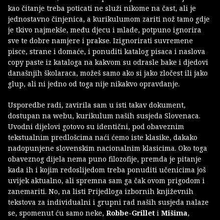
kao čitanje treba poticati ne služi nikome na čast, ali je
jednostavno činjenica, a kurikulumom zariti nož tamo gdje
je tkivo najmekše, među djecu i mlade, potpuno ignorira
sve te dobre namjere i prakse. Izignorirati suvremene
pisce, strane i domaće, i ponuditi katalog pisaca i naslova
copy paste iz kataloga na kakvom su odrasle bake i djedovi
današnjih školaraca, možeš samo ako si jako zločest ili jako
glup, ali ni jedno od toga nije nikakvo opravdanje.
Usporedbe radi, zavirila sam u isti takav dokument,
dostupan na webu, kurikulum naših susjeda Slovenaca.
Uvodni dijelovi gotovo su identični, pod obaveznim
tekstualnim predlošcima naći ćemo iste klasike, dakako
nadopunjene slovenskim nacionalnim klasicima. Oko toga
obaveznog dijela nema puno filozofije, premda je pitanje
kada ih i kojim redoslijedom treba ponuditi učenicima još
uvijek aktualno, ali spremna sam ga čak ovom prigodom i
zanemariti. No, na listi Prijedloga izbornih književnih
tekstova za individualni i grupni rad naših susjeda nalaze
se, spomenut ću samo neke,
Robbe-Grillet
i
Mišima
,