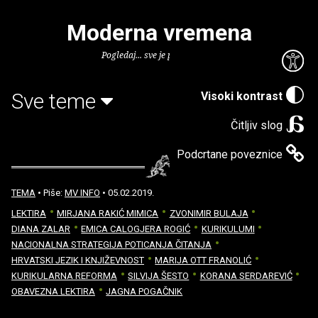
Moderna vremena
Pogledaj... sve je puno knjiga.
Sve teme
Visoki kontrast
Čitljiv slog
Podcrtane poveznice
TEMA
• Piše:
MV INFO
• 05.02.2019.
LEKTIRA
MIRJANA RAKIĆ MIMICA
ZVONIMIR BULAJA
DIANA ZALAR
EMICA CALOGJERA ROGIĆ
KURIKULUMI
NACIONALNA STRATEGIJA POTICANJA ČITANJA
HRVATSKI JEZIK I KNJIŽEVNOST
MARIJA OTT FRANOLIĆ
KURIKULARNA REFORMA
SILVIJA ŠESTO
KORANA SERDAREVIĆ
OBAVEZNA LEKTIRA
JAGNA POGAČNIK