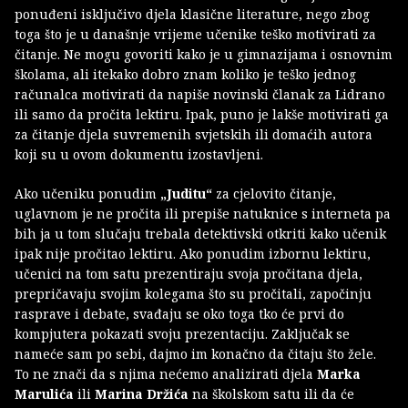
ponuđeni isključivo djela klasične literature, nego zbog
toga što je u današnje vrijeme učenike teško motivirati za
čitanje. Ne mogu govoriti kako je u gimnazijama i osnovnim
školama, ali itekako dobro znam koliko je teško jednog
računalca motivirati da napiše novinski članak za Lidrano
ili samo da pročita lektiru. Ipak, puno je lakše motivirati ga
za čitanje djela suvremenih svjetskih ili domaćih autora
koji su u ovom dokumentu izostavljeni.
Ako učeniku ponudim
„Juditu“
za cjelovito čitanje,
uglavnom je ne pročita ili prepiše natuknice s interneta pa
bih ja u tom slučaju trebala detektivski otkriti kako učenik
ipak nije pročitao lektiru. Ako ponudim izbornu lektiru,
učenici na tom satu prezentiraju svoja pročitana djela,
prepričavaju svojim kolegama što su pročitali, započinju
rasprave i debate, svađaju se oko toga tko će prvi do
kompjutera pokazati svoju prezentaciju. Zaključak se
nameće sam po sebi, dajmo im konačno da čitaju što žele.
To ne znači da s njima nećemo analizirati djela
Marka
Marulića
ili
Marina Držića
na školskom satu ili da će