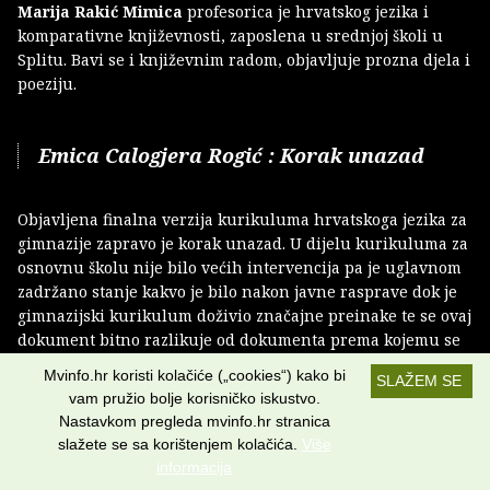
Marija Rakić Mimica
profesorica je hrvatskog jezika i
komparativne književnosti, zaposlena u srednjoj školi u
Splitu. Bavi se i književnim radom, objavljuje prozna djela i
poeziju.
Emica Calogjera Rogić : Korak unazad
Objavljena finalna verzija kurikuluma hrvatskoga jezika za
gimnazije zapravo je korak unazad. U dijelu kurikuluma za
osnovnu školu nije bilo većih intervencija pa je uglavnom
zadržano stanje kakvo je bilo nakon javne rasprave dok je
gimnazijski kurikulum doživio značajne preinake te se ovaj
dokument bitno razlikuje od dokumenta prema kojemu se
upravo provodi eksperimentalna primjena reforme u
Mvinfo.hr koristi kolačiće („cookies“) kako bi
SLAŽEM SE
prvom razredu gimnazije. Kurikulum je razvojan
vam pružio bolje korisničko iskustvo.
dokument, podrazumijeva se njegova otvorenost,
Nastavkom pregleda mvinfo.hr stranica
prilagodljivost, a konačna i službena, dakle obvezujuća,
slažete se sa korištenjem kolačića.
Više
verzija dokumenta propisuje čak i ulomke na kojima
informacija
učenike treba poučavati književnosti. Vrlo je precizno