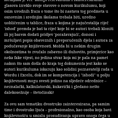
glasova izreklo svoje stavove o novom kurikulumu, koji
osim uvodnih fraza o tome što bi nastava tog predmeta u
osnovnim i srednjim školama trebala biti, uredno
uobličenim u tablice, fraza u kojima je najučestalija riječ
'ishod' premda je baš ta riječ koje bi se autori trebali kloniti
ili joj barem dodati pridjev 'poražavajući', donosi i
mršuljavi popis obaveznih i preporučenih djela i autora za
podučavanje književnosti. Možda bi u nekim drugim
okolnostima to zvučalo zabavno ili duhovito, primjerice kao
neka fake vijest, no jedina stvar koja mi je pala na pamet
nakon što sam došla do kraja tog dokumenta jest kako se
autori kurikuluma iskazuju kao solidni poznavatelji rada u
Wordu i Excelu, dok im se kompetencija i "ishodi" u polju
književnosti mogu svesti jedino na sljedeće odrednice –
neznalački, kalkulatorski, kukavički i gledano nešto
dalekosežnije – štetočinski!
Za ovu sam tematiku dvostruko zainteresirana, pa samim
time i dvostruko ljuća – profesionalno, kao osoba koja bavi
književnošću u smislu prosuđivanja upravo onoga čega u