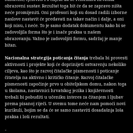
obrazovni sustav. Rezultat toga bit će da se zapravo ništa
neće promijeniti. Oni profesori koji su dosad radili izborne
naslove nastavit će predavati na takav način i dalje, a oni
koji nisu, i neće. To je samo dodatak dokumentu kako bi se
zadovoljila forma što je i inače praksa u našem
obrazovanju. Važno je zadovoljiti formu, sadržaj je manje
bitan.
Nacionalna strategija poticanja čitanja
trebala bi provesti
aktivnosti i projekte koji će doprinijeti ostvarenju nekoliko
ciljeva, kao što je razvoj čitalačke pismenosti i poticanje
čitatelja na aktivno i kritičko čitanje. Razvoj čitalačke
pismenosti započinje prvo u obiteljskom domu, nakon toga
u školama, nastavnici hrvatskog jezika i književnosti
trebali bi pobuditi u učeniku interes za čitanjem i ljubav
prema pisanoj riječi. U svemu tome neće nam pomoći novi
kurikuli, bojim se da će se samo nastaviti dosadašnja loša
praksa i loši rezultati.
-