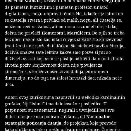
nisi čitao
Sofokla
,
Držića
ili nisi nikada čuo za
Vergilija
te
da pametan kurikulum i pametan profesor, unatoč
digitalijama, mogu napraviti čuda. No, također je istina da
se čitatelja stvara i privlači od malih nogu, ali čitatelja se,
možemo reći na žalost, ali moramo razumjeti da je tako,
doista ne privlači
Homerom
i
Marulićem
. Do njih se treba
tek doći, nakon što kao mlad čovjek shvatiš što književnost
jest i što ti ona može dati. Nakon što stekneš naviku čitanja,
doživiš onakve sate lektira kakve smo posve sigurno
doživjeli svi mi koji smo se poslije odlučili da nam to bude
životni poziv. Književnost doista nije 'povijest za
siromašne', s književnošću život dobija jednu novu
dimenziju, no do toga na žalost hrvatski đaci nikada neće
doći.
Autori ovog kurikuluma napravili su nekoliko kardinalnih
grešaka, čiji "ishod" ima dalekosežne posljedice. U
potpunosti su zanemarili, negirali i uvrijedili baš sve
dobre namjere oko poticanja čitanja, od
Nacionalne
strategije poticanja čitanja
, do projekata koje provode
kako službene, tako i nešto privatnije instance. Činjenica