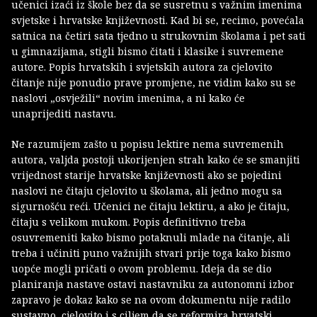
učenici izaći iz škole bez da se susretnu s važnim imenima
svjetske i hrvatske književnosti. Kad bi se, recimo, povećala
satnica na četiri sata tjedno u strukovnim školama i pet sati
u gimnazijama, stigli bismo čitati i klasike i suvremene
autore. Popis hrvatskih i svjetskih autora za cjelovito
čitanje nije ponudio prave promjene, ne vidim kako su se
naslovi „osvježili“ novim imenima, a ni kako će
unaprijediti nastavu.
Ne razumijem zašto u popisu lektire nema suvremenih
autora, valjda postoji ukorijenjen strah kako će se smanjiti
vrijednost starije hrvatske književnosti ako se pojedini
naslovi ne čitaju cjelovito u školama, ali jedno mogu sa
sigurnošću reći. Učenici ne čitaju lektiru, a ako je čitaju,
čitaju s velikom mukom. Popis definitivno treba
osuvremeniti kako bismo potaknuli mlade na čitanje, ali
treba i učiniti puno važnijih stvari prije toga kako bismo
uopće mogli pričati o ovom problemu. Ideja da se dio
planiranja nastave ostavi nastavniku za autonomni izbor
zapravo je dokaz kako se na ovom dokumentu nije radilo
sustavno, cjelovito i s ciljem da se reformira hrvatski