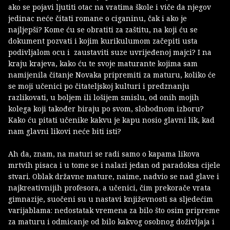
ako se pojavi ljutiti otac na vratima škole i viče da njegov
jedinac neće čitati romane o ciganinu, čak i ako je
najljepši? Kome ću se obratiti za zaštitu, na koji ću se
dokument pozvati i kojim kurikulumom začepiti usta
podivljalom ocu i zaustaviti suze uvrijeđenoj majci? I na
kraju krajeva, kako ću te svoje maturante kojima sam
namijenila čitanje Novaka pripremiti za maturu, koliko će
se moji učenici po čitateljskoj kulturi i predznanju
razlikovati, u boljem ili lošijem smislu, od onih mojih
kolega koji također biraju po svom, slobodnom izboru?
Kako ću pitati učenike kakvu je kapu nosio glavni lik, kad
nam glavni likovi neće biti isti?
Ah da, znam, na maturi se radi samo o kapama likova
mrtvih pisaca i u tome se i nalazi jedan od paradoksa cijele
stvari. Oblak državne mature, naime, nadvio se nad glave i
najkreativnijih profesora, a učenici, čim prekorače vrata
gimnazije, suočeni su u nastavi književnosti sa sljedećim
varijablama: nedostatak vremena za bilo što osim pripreme
za maturu i odmicanje od bilo kakvog osobnog doživljaja i