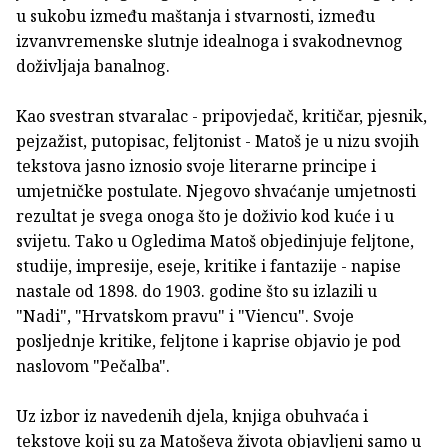
u sukobu između maštanja i stvarnosti, između
izvanvremenske slutnje idealnoga i svakodnevnog
doživljaja banalnog.
Kao svestran stvaralac - pripovjedač, kritičar, pjesnik,
pejzažist, putopisac, feljtonist - Matoš je u nizu svojih
tekstova jasno iznosio svoje literarne principe i
umjetničke postulate. Njegovo shvaćanje umjetnosti
rezultat je svega onoga što je doživio kod kuće i u
svijetu. Tako u Ogledima Matoš objedinjuje feljtone,
studije, impresije, eseje, kritike i fantazije - napise
nastale od 1898. do 1903. godine što su izlazili u
"Nadi", "Hrvatskom pravu" i "Viencu". Svoje
posljednje kritike, feljtone i kaprise objavio je pod
naslovom "Pečalba".
Uz izbor iz navedenih djela, knjiga obuhvaća i
tekstove koji su za Matoševa života objavljeni samo u