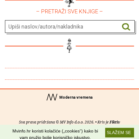
– PRETRAŽI SVE KNJIGE –
Moderna vremena
Sva prava pridržana © MV Info d.o.o. 2026. • Kriv je
Fiktiv
Mvinfo.hr koristi kolačiće („cookies“) kako bi
SLAŽEM SE
O nama
•
Pomoć
•
Uvjeti korištenja
•
RSS kanali
vam pružio bolje korisničko iskustvo.