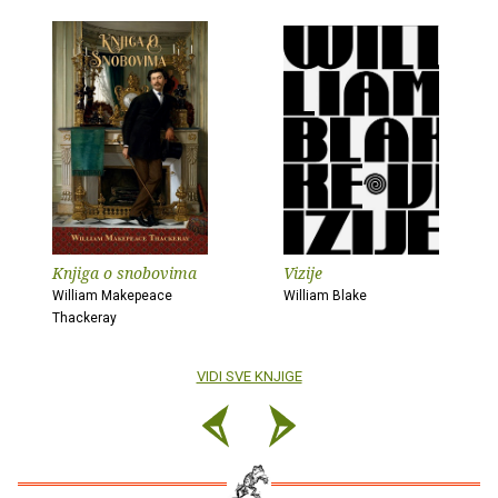
Knjiga o snobovima
Vizije
William Makepeace
William Blake
Thackeray
VIDI SVE KNJIGE