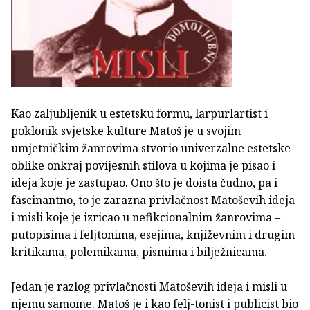
Kao zaljubljenik u estetsku formu, larpurlartist i
poklonik svjetske kulture Matoš je u svojim
umjetničkim žanrovima stvorio univerzalne estetske
oblike onkraj povijesnih stilova u kojima je pisao i
ideja koje je zastupao. Ono što je doista čudno, pa i
fascinantno, to je zarazna privlačnost Matoševih ideja
i misli koje je izricao u nefikcionalnim žanrovima –
putopisima i feljtonima, esejima, književnim i drugim
kritikama, polemikama, pismima i bilježnicama.
Jedan je razlog privlačnosti Matoševih ideja i misli u
njemu samome. Matoš je i kao felj-tonist i publicist bio