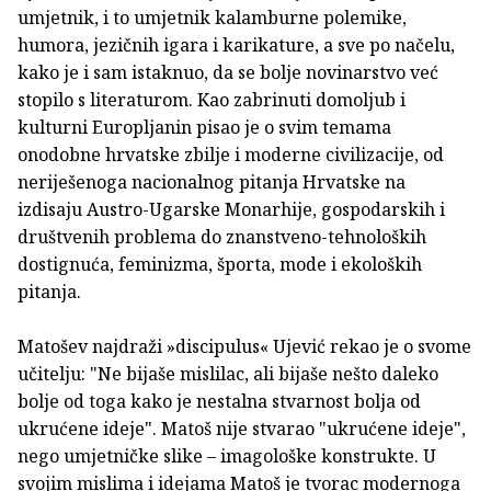
umjetnik, i to umjetnik kalamburne polemike,
humora, jezičnih igara i karikature, a sve po načelu,
kako je i sam istaknuo, da se bolje novinarstvo već
stopilo s literaturom. Kao zabrinuti domoljub i
kulturni Europljanin pisao je o svim temama
onodobne hrvatske zbilje i moderne civilizacije, od
neriješenoga nacionalnog pitanja Hrvatske na
izdisaju Austro-Ugarske Monarhije, gospodarskih i
društvenih problema do znanstveno-tehnoloških
dostignuća, feminizma, športa, mode i ekoloških
pitanja.
Matošev najdraži »discipulus« Ujević rekao je o svome
učitelju: "Ne bijaše mislilac, ali bijaše nešto daleko
bolje od toga kako je nestalna stvarnost bolja od
ukrućene ideje". Matoš nije stvarao "ukrućene ideje",
nego umjetničke slike – imagološke konstrukte. U
svojim mislima i idejama Matoš je tvorac modernoga