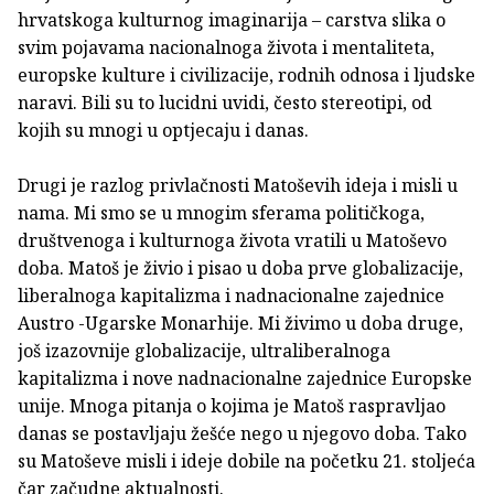
hrvatskoga kulturnog imaginarija – carstva slika o
svim pojavama nacionalnoga života i mentaliteta,
europske kulture i civilizacije, rodnih odnosa i ljudske
naravi. Bili su to lucidni uvidi, često stereotipi, od
kojih su mnogi u optjecaju i danas.
Drugi je razlog privlačnosti Matoševih ideja i misli u
nama. Mi smo se u mnogim sferama političkoga,
društvenoga i kulturnoga života vratili u Matoševo
doba. Matoš je živio i pisao u doba prve globalizacije,
liberalnoga kapitalizma i nadnacionalne zajednice
Austro -Ugarske Monarhije. Mi živimo u doba druge,
još izazovnije globalizacije, ultraliberalnoga
kapitalizma i nove nadnacionalne zajednice Europske
unije. Mnoga pitanja o kojima je Matoš raspravljao
danas se postavljaju žešće nego u njegovo doba. Tako
su Matoševe misli i ideje dobile na početku 21. stoljeća
čar začudne aktualnosti.