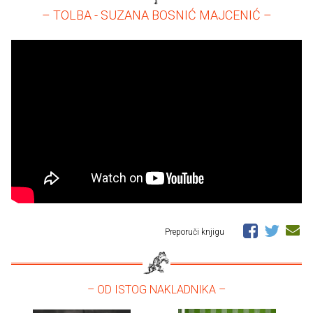
– TOLBA - SUZANA BOSNIĆ MAJCENIĆ –
Preporuči knjigu
– OD ISTOG NAKLADNIKA –