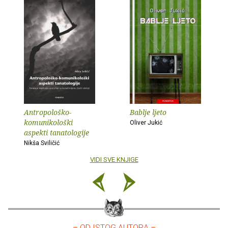
Antropološko-
Bablje ljeto
komunikološki
Oliver Jukić
aspekti tanatologije
Nikša Sviličić
VIDI SVE KNJIGE
– OD ISTOG AUTORA –