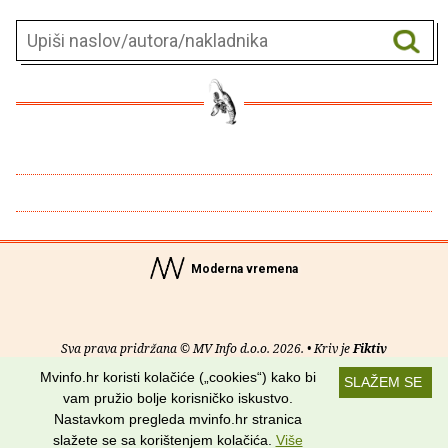
Moderna vremena
Sva prava pridržana © MV Info d.o.o. 2026. • Kriv je
Fiktiv
Mvinfo.hr koristi kolačiće („cookies“) kako bi
SLAŽEM SE
O nama
•
Pomoć
•
Uvjeti korištenja
•
RSS kanali
vam pružio bolje korisničko iskustvo.
Nastavkom pregleda mvinfo.hr stranica
Potraži nas na:
slažete se sa korištenjem kolačića.
Više