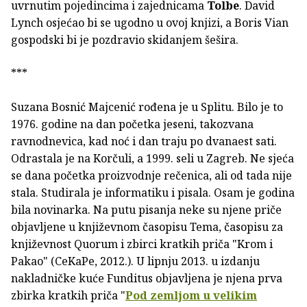
uvrnutim pojedincima i zajednicama
Tolbe
. David
Lynch osjećao bi se ugodno u ovoj knjizi, a Boris Vian
gospodski bi je pozdravio skidanjem šešira.
***
Suzana Bosnić Majcenić rođena je u Splitu. Bilo je to
1976. godine na dan početka jeseni, takozvana
ravnodnevica, kad noć i dan traju po dvanaest sati.
Odrastala je na Korčuli, a 1999. seli u Zagreb. Ne sjeća
se dana početka proizvodnje rečenica, ali od tada nije
stala. Studirala je informatiku i pisala. Osam je godina
bila novinarka. Na putu pisanja neke su njene priče
objavljene u književnom časopisu Tema, časopisu za
književnost Quorum i zbirci kratkih priča "Krom i
Pakao" (CeKaPe, 2012.). U lipnju 2013. u izdanju
nakladničke kuće Funditus objavljena je njena prva
zbirka kratkih priča "
Pod zemljom u velikim