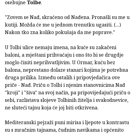
osebujne
Tolbe
.
"Zovem se Nađ, skraćeno od Nađena. Pronašli su me u
kutiji. Možda će me u jednom trenutku ugasiti. (...)
Nakon tko zna koliko pokušaja da me poprave."
U Tolbi ulice nemaju imena, na kuće su zakačeni
baloni, a mještani prihvaćaju i ono što bi se drugdje
moglo činiti neprihvatljivim. U Ormar, kuću bez
balona, neprestano dolaze stanari kojima je potrebna
druga prilika. Između ostalih i pripovjedačica ove
priče - Nađ. Priču o Tolbi i njenim stanovnicima Nađ
"kroji" i "šiva" na svoj način, pa pripovijedajući priču o
sebi, razlistava slojeve Tolbinih žitelja i svakodnevice,
ne sluteći tajnu koja će joj biti otkrivena.
Mediteranski pejzaži puni mirisa i ljepote u kontrastu
su s mračnim tajnama, čudnim navikama i općenito