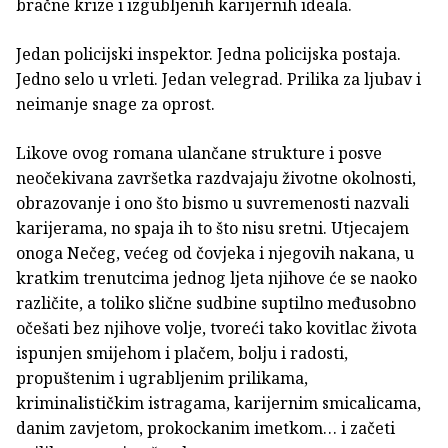
bračne krize i izgubljenih karijernih ideala.
Jedan policijski inspektor. Jedna policijska postaja.
Jedno selo u vrleti. Jedan velegrad. Prilika za ljubav i
neimanje snage za oprost.
Likove ovog romana ulančane strukture i posve
neočekivana završetka razdvajaju životne okolnosti,
obrazovanje i ono što bismo u suvremenosti nazvali
karijerama, no spaja ih to što nisu sretni. Utjecajem
onoga Nečeg, većeg od čovjeka i njegovih nakana, u
kratkim trenutcima jednog ljeta njihove će se naoko
različite, a toliko slične sudbine suptilno međusobno
očešati bez njihove volje, tvoreći tako kovitlac života
ispunjen smijehom i plačem, bolju i radosti,
propuštenim i ugrabljenim prilikama,
kriminalističkim istragama, karijernim smicalicama,
danim zavjetom, prokockanim imetkom… i začeti