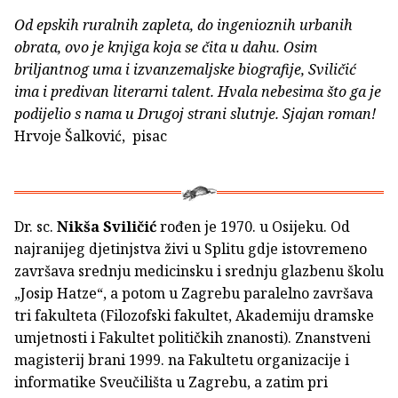
Od epskih ruralnih zapleta, do ingenioznih urbanih
obrata, ovo je knjiga koja se čita u dahu. Osim
briljantnog uma i izvanzemaljske biografije, Sviličić
ima i predivan literarni talent. Hvala nebesima što ga je
podijelio s nama u Drugoj strani slutnje. Sjajan roman!
Hrvoje Šalković, pisac
Dr. sc.
Nikša Sviličić
rođen je 1970. u Osijeku. Od
najranijeg djetinjstva živi u Splitu gdje istovremeno
završava srednju medicinsku i srednju glazbenu školu
„Josip Hatze“, a potom u Zagrebu paralelno završava
tri fakulteta (Filozofski fakultet, Akademiju dramske
umjetnosti i Fakultet političkih znanosti). Znanstveni
magisterij brani 1999. na Fakultetu organizacije i
informatike Sveučilišta u Zagrebu, a zatim pri