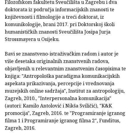
Filozofskom fakultetu Sveučilišta u Zagrebu i dva
doktorata iz područja informacijskih znanosti te
književnosti i filmologije a treći doktorat, iz
komunikologije, brani 2017. pri Doktorskoj školi
humanističkih znanosti Sveučilišta Josipa Jurja
Strossmayera u Osijeku.
Bavi se znanstveno-istraživačkim radom i autor je
više desetaka originalnih znanstvenih radova,
objavljenih u relevantnim znanstvenim časopisima te
knjiga: "Antropološka paradigma komunikacijskih
aspekata prikazivanja, percepcije i vrednovanja
muzejskih online sadržaja", Institut za antropologiju,
Zagreb, 2010., "Interpersonalna komunikacija"
(autori: Kamilo Antolović i Nikša Sviličić), "K&K
promocija", Zagreb, 2016. te "Programiranje igranog
filma 1 i Programiranje igranog filma 2", Funditus,
Zagreb, 2016.