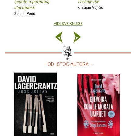
ljepote u potpunoj
Trešnjevke
slučajnosti
Kristijan Vujičić
Želimir Periš
VIDI SVE KNJIGE
– OD ISTOG AUTORA –