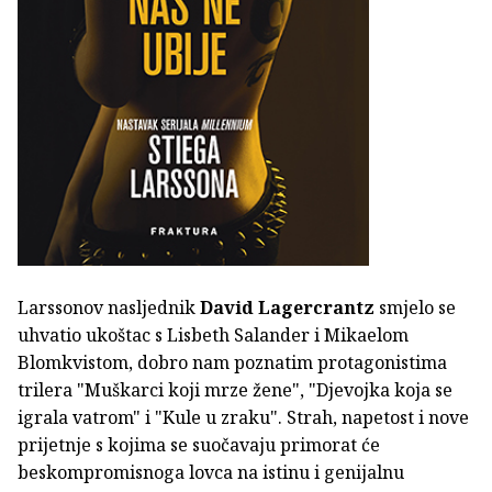
Larssonov nasljednik
David Lagercrantz
smjelo se
uhvatio ukoštac s Lisbeth Salander i Mikaelom
Blomkvistom, dobro nam poznatim protagonistima
trilera "Muškarci koji mrze žene", "Djevojka koja se
igrala vatrom" i "Kule u zraku". Strah, napetost i nove
prijetnje s kojima se suočavaju primorat će
beskompromisnoga lovca na istinu i genijalnu