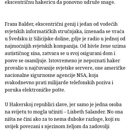
ekscentričnu hakericu da ponovno udruže snage.
Frans Balder, ekscentrični genij i jedan od vodećih
svjetskih informatičkih stručnjaka, iznenada se vraća
u Švedsku iz Silicijske doline, gdje je radio u jednoj od
najmoćnijih svjetskih kompanija. Od bivše žene uzima
autističnog sina, zatvara se u svoj osigurani dom i
posve se osamljuje. Istovremeno je nepoznati haker
provalio u najčuvanije svjetske servere, one američke
nacionalne sigurnosne agencije NSA, koja
svakodnevno prati milijarde telefonskih poziva i
poruka elektroničke pošte.
U Hakerskoj republici slave, jer samo je jedna osoba
na svijetu to mogla učiniti – Lisbeth Salander. No ona
ništa ne čini ako za to nema duboke razloge, koji su
uvijek povezani s njezinom željom da zadovolji