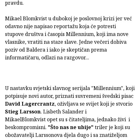
pravdu.
Mikael Blomkvist u dubokoj je poslovnoj krizi jer već
odavno nije napisao reportažu koja će potresti
stupove društva i časopis Millennium, koji ima nove
vlasnike, vratiti na staze slave. Jedne večeri dobiva
poziv od Baldera i iako je skeptičan prema
informatičaru, odlazi na razgovor...
U nastavku svjetski slavnog serijala "Millennium", koji
potpisuje novi autor, priznati suvremeni švedski pisac
David Lagercrantz
, oživljava se svijet koji je stvorio
Stieg Larsson
. Lisbeth Salander i
MikaelBlomkvist opet su s čitateljima, jednako živi i
beskompromisni.
"Što nas ne ubije"
triler je koji su
obožavatelji Larssonova djela dugo i sa znatiželjom