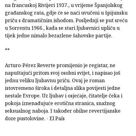
na francuskoj Rivijeri 1937., u vrijeme Španjolskog
građanskog rata, gdje će se naći uvučeni u špijunsku
priču s dramatičnim ishodom. Posljednji se put sreću
u Sorrentu 1966., kada se stari ljubavnici upliću u
tijek jedne nimalo bezazlene šahovske partije.
**
Arturo-Pérez Reverte promijenio je registar, ne
napuštajući pritom svoj osobni svijet, i napisao još
jednu veliku ljubavnu priču. Ovaj je roman
istovremeno široka i detaljna slika povijesti jedne
nestale Evrope. Uz ljubav i osjećaje, čitatelje čeka i
pokoja iznenađujuće erotična stranica, snažnog
seksualnog naboja. I također obilne revertijanske
doze pustolovine. - El País