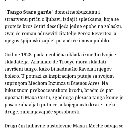
"
Tango Stare garde
" donosi neobuzdanu i
strastvenu priču o ljubavi, izdaji i spletkama, koja se
proteže kroz četiri desetljeća jedne epohe na zalasku.
Ovaj će roman oduševiti čitatelje Pérez-Revertea, a
njegov špijunski zaplet privući će i novu publiku.
Godine 1928. pada neobična oklada između dvojice
skladatelja: Armando de Troeye mora skladati
savršeni tango, kako bi nadmašio Ravela i njegov
bolero. U potrazi za inspiracijom putuje sa svojom
suprugom Mechom Inzunza u Buenos Aires. Na
luksuznom prekooceanskom brodu, bračni će par
upoznati Maxa Costu, zgodnoga plesača tanga kome je
posao zabavljati putnice, a kojega usto krase i neke
druge, zabrinjavajuće sposobnosti.
Drugi čin ljubavne pustolovine Maxa i Meche odvija se