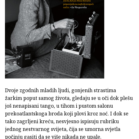
Dvoje zgodnih mladih ljudi, gonjenih strastima
žarkim poput samog života, gledaju se u oči dok plešu
još nenapisani tango, u tihom i pustom salonu
prekoatlantskoga broda koji plovi kroz noć. I dok se
tako zagrljeni kreću, nesvjesno ispisuju rubriku
jednog nestvarnog svijeta, čija se umorna svjetla
počinju gasiti da se više nikada ne upale.