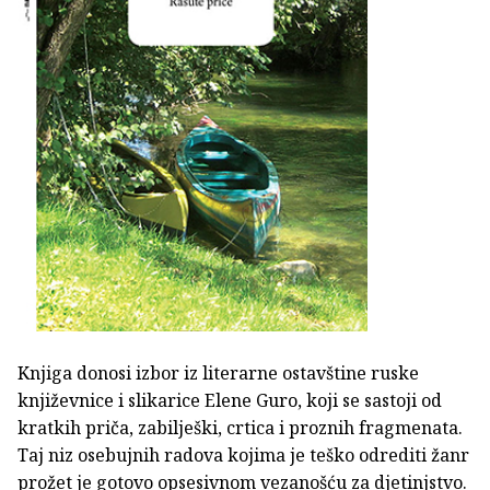
Knjiga donosi izbor iz literarne ostavštine ruske
književnice i slikarice Elene Guro, koji se sastoji od
kratkih priča, zabilješki, crtica i proznih fragmenata.
Taj niz osebujnih radova kojima je teško odrediti žanr
prožet je gotovo opsesivnom vezanošću za djetinjstvo.