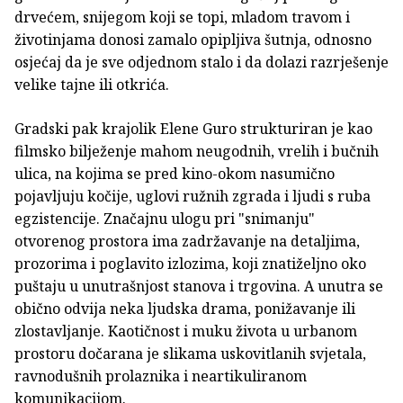
drvećem, snijegom koji se topi, mladom travom i
životinjama donosi zamalo opipljiva šutnja, odnosno
osjećaj da je sve odjednom stalo i da dolazi razrješenje
velike tajne ili otkrića.
Gradski pak krajolik Elene Guro strukturiran je kao
filmsko bilježenje mahom neugodnih, vrelih i bučnih
ulica, na kojima se pred kino-okom nasumično
pojavljuju kočije, uglovi ružnih zgrada i ljudi s ruba
egzistencije. Značajnu ulogu pri "snimanju"
otvorenog prostora ima zadržavanje na detaljima,
prozorima i poglavito izlozima, koji znatiželjno oko
puštaju u unutrašnjost stanova i trgovina. A unutra se
obično odvija neka ljudska drama, ponižavanje ili
zlostavljanje. Kaotičnost i muku života u urbanom
prostoru dočarana je slikama uskovitlanih svjetala,
ravnodušnih prolaznika i neartikuliranom
komunikacijom.