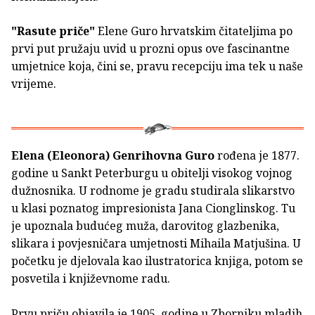
"Rasute priče"
Elene Guro hrvatskim čitateljima po
prvi put pružaju uvid u prozni opus ove fascinantne
umjetnice koja, čini se, pravu recepciju ima tek u naše
vrijeme.
Elena (Eleonora) Genrihovna Guro
rođena je 1877.
godine u Sankt Peterburgu u obitelji visokog vojnog
dužnosnika. U rodnome je gradu studirala slikarstvo
u klasi poznatog impresionista Jana Cionglinskog. Tu
je upoznala budućeg muža, darovitog glazbenika,
slikara i povjesničara umjetnosti Mihaila Matjušina. U
početku je djelovala kao ilustratorica knjiga, potom se
posvetila i književnome radu.
Prvu priču objavila je 1905. godine u Zborniku mladih