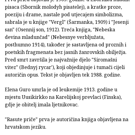
pisaca (Sbornik molodyh pisatelej), a kratke proze,
poeziju i drame, nastale pod utjecajem simbolizma,
sabrala je u knjige "Vergl" (Šarmanka, 1909) i "Jesenji
san" (Osennij son, 1912). Treća knjiga, "Nebeska
devina mladunčad" (Nebesnye verbljužata,
posthumno 1914), također je sastavljena od proznih i
poetskih fragmenata bez jasnih žanrovskih obilježja.
Pred smrt završila je najvažnije djelo "Siromašni
vitez" (Bednyj rycar'), koji objedinjuje i tumači cijeli
autoričin opus. Tekst je objavljen tek 1988. godine.
Elena Guro umrla je od leukemije 1913. godine u
mjestu Uusikirkko na Karelijskoj prevlaci (Finska),
gdje je obitelj imala ljetnikovac.
"Rasute priče" prva je autoričina knjiga objavljena na
hrvatskom jeziku.