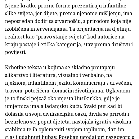
Njene kratke prozne forme prezentiraju infantilne
slike svijeta, jer dijete, prema njenome mišljenju, ima
neposredan dodir sa stvarnošću, s prirodom koja nije
izobličena intervencijama. Ta orijentacija na djetinju
realnost kao "pravo stanje svijeta" kod autorice na
kraju postaje i etička kategorija, stav prema društvu i
povijesti.
Krhotine teksta u kojima se skladno pretapaju
slikarstvo i literatura, vizualno i verbalno, na
nježnom, infantilnom jeziku komuniciraju s drvećem,
travom, potočićem, domaćim životinjama. Uglavnom
je to finski pejzaž oko mjesta Uusikirkko, gdje je
umjetnica imala ladanjsku kuću. Svaki put kad bi
dolazila u svoju civilizacijsku oazu, divila se prirodi i
bezazleno se, poput djeteta, nastojala igrati s visokim
stablima te ih oplemeniti svojom toplinom, dati im
glas i udahnuti ljubav. Poseban ugođaj pri razgovoru s