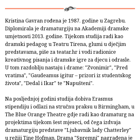
Kristina Gavran rođena je 1987. godine u Zagrebu.
Diplomirala je dramaturgiju na Akademiji dramske
umjetnosti 2013. godine. Tijekom studija radi kao
dramski pedagog u Teatru Tirena, glumi u dječjim
predstavama, piše za teatar.hr i vodi radionice
kreativnog pisanja i dramske igre za djecu i odrasle.
U tom razdoblju nastaju i drame: "Zvonimir", "Pred
vratima", "Gaudeamus igitur – prizori iz studentskog
života", "Dedal i Ikar" te "Napušteni".
Na posljednjoj godini studija dobiva Erasmus
stipendiju i odlazi na stručnu praksu u Birmingham, u
The Blue Orange Theatre gdje radi kao dramaturg na
projektima tijekom šest mjeseci, od čega izdvaja
dramaturgiju predstave "Ljubavnik lady Chatterley"
u režiji Tine Hofman. Drama "Spremni" nagrađena je