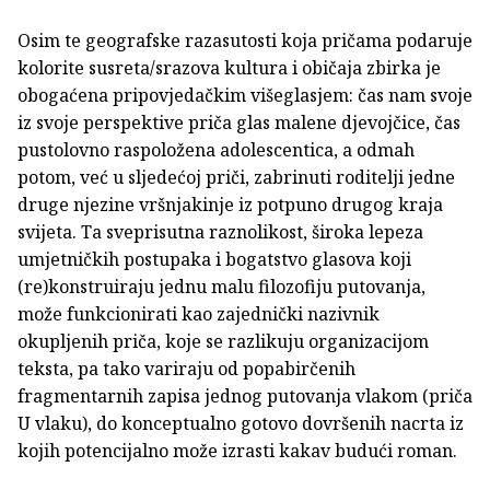
Osim te geografske razasutosti koja pričama podaruje
kolorite susreta/srazova kultura i običaja zbirka je
obogaćena pripovjedačkim višeglasjem: čas nam svoje
iz svoje perspektive priča glas malene djevojčice, čas
pustolovno raspoložena adolescentica, a odmah
potom, već u sljedećoj priči, zabrinuti roditelji jedne
druge njezine vršnjakinje iz potpuno drugog kraja
svijeta. Ta sveprisutna raznolikost, široka lepeza
umjetničkih postupaka i bogatstvo glasova koji
(re)konstruiraju jednu malu filozofiju putovanja,
može funkcionirati kao zajednički nazivnik
okupljenih priča, koje se razlikuju organizacijom
teksta, pa tako variraju od popabirčenih
fragmentarnih zapisa jednog putovanja vlakom (priča
U vlaku), do konceptualno gotovo dovršenih nacrta iz
kojih potencijalno može izrasti kakav budući roman.