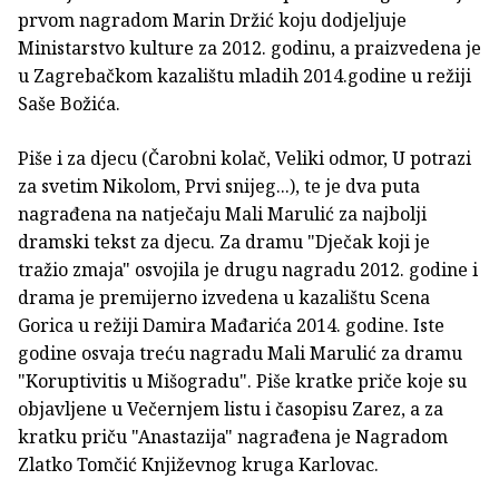
prvom nagradom Marin Držić koju dodjeljuje
Ministarstvo kulture za 2012. godinu, a praizvedena je
u Zagrebačkom kazalištu mladih 2014.godine u režiji
Saše Božića.
Piše i za djecu (Čarobni kolač, Veliki odmor, U potrazi
za svetim Nikolom, Prvi snijeg...), te je dva puta
nagrađena na natječaju Mali Marulić za najbolji
dramski tekst za djecu. Za dramu "Dječak koji je
tražio zmaja" osvojila je drugu nagradu 2012. godine i
drama je premijerno izvedena u kazalištu Scena
Gorica u režiji Damira Mađarića 2014. godine. Iste
godine osvaja treću nagradu Mali Marulić za dramu
"Koruptivitis u Mišogradu". Piše kratke priče koje su
objavljene u Večernjem listu i časopisu Zarez, a za
kratku priču "Anastazija" nagrađena je Nagradom
Zlatko Tomčić Književnog kruga Karlovac.