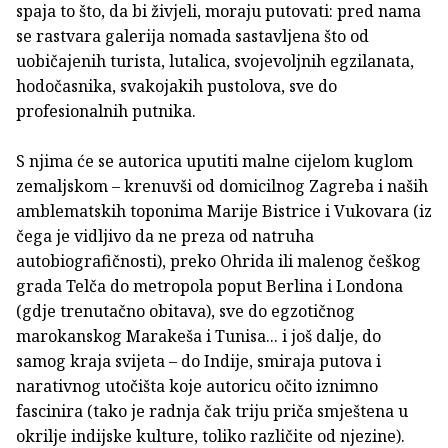
spaja to što, da bi živjeli, moraju putovati: pred nama
se rastvara galerija nomada sastavljena što od
uobičajenih turista, lutalica, svojevoljnih egzilanata,
hodočasnika, svakojakih pustolova, sve do
profesionalnih putnika.
S njima će se autorica uputiti malne cijelom kuglom
zemaljskom – krenuvši od domicilnog Zagreba i naših
amblematskih toponima Marije Bistrice i Vukovara (iz
čega je vidljivo da ne preza od natruha
autobiografičnosti), preko Ohrida ili malenog češkog
grada Telča do metropola poput Berlina i Londona
(gdje trenutačno obitava), sve do egzotičnog
marokanskog Marakeša i Tunisa... i još dalje, do
samog kraja svijeta – do Indije, smiraja putova i
narativnog utočišta koje autoricu očito iznimno
fascinira (tako je radnja čak triju priča smještena u
okrilje indijske kulture, toliko različite od njezine).