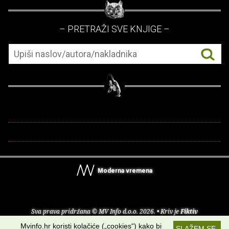
– PRETRAŽI SVE KNJIGE –
Moderna vremena
Sva prava pridržana © MV Info d.o.o. 2026. • Kriv je
Fiktiv
Mvinfo.hr koristi kolačiće („cookies“) kako bi
SLAŽEM SE