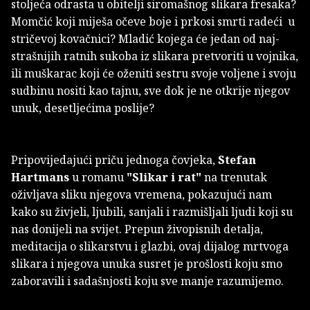
stoljeća odrasta u obitelji siromašnog slikara fresaka?
Momčić koji miješa očeve boje i prkosi smrti radeći u
stričevoj kovačnici? Mladić kojega će jedan od naj­
strašnijih ratnih sukoba iz slikara pretvoriti u vojnika,
ili muškarac koji će oženiti sestru svoje voljene i svoju
sudbinu nositi kao tajnu, sve dok je ne otkrije njegov
unuk, desetljećima poslije?
Pripovijedajući priču jednoga čovjeka,
Stefan
Hartmans
u romanu
"Slikar i rat"
na trenutak
oživljava sliku njegova vremena, pokazujući nam
kako su živjeli, ljubili, sanjali i razmišljali ljudi koji su
nas donijeli na svijet. Prepun živopisnih detalja,
meditacija o sli­kar­stvu i glazbi, ovaj dijalog mrtvoga
slikara i njegova unuka susret je prošlosti koju smo
zaboravili i sadašnjosti koju sve manje razumijemo.