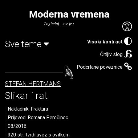
Moderna vremena
Pogledaj... sve je puno knjiga.
Sve teme
Visoki kontrast
Čitljiv slog
Podcrtane poveznice
STEFAN HERTMANS
Slikar i rat
Nakladnik:
Fraktura
Prijevod: Romana Perečinec
08/2016.
320 str., tvrdi uvez s ovitkom