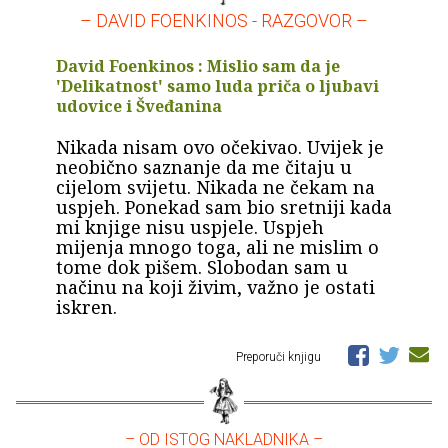
– DAVID FOENKINOS - RAZGOVOR –
David Foenkinos : Mislio sam da je
'Delikatnost' samo luda priča o ljubavi
udovice i Šveđanina
Nikada nisam ovo očekivao. Uvijek je
neobično saznanje da me čitaju u
cijelom svijetu. Nikada ne čekam na
uspjeh. Ponekad sam bio sretniji kada
mi knjige nisu uspjele. Uspjeh
mijenja mnogo toga, ali ne mislim o
tome dok pišem. Slobodan sam u
načinu na koji živim, važno je ostati
iskren.
Preporuči knjigu
– OD ISTOG NAKLADNIKA –