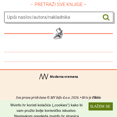
– PRETRAŽI SVE KNJIGE –
Moderna vremena
Sva prava pridržana © MV Info d.o.o. 2026. • Kriv je
Fiktiv
Mvinfo.hr koristi kolačiće („cookies“) kako bi
SLAŽEM SE
O nama
•
Pomoć
•
Uvjeti korištenja
•
RSS kanali
vam pružio bolje korisničko iskustvo.
Nastavkom pregleda mvinfo.hr stranica