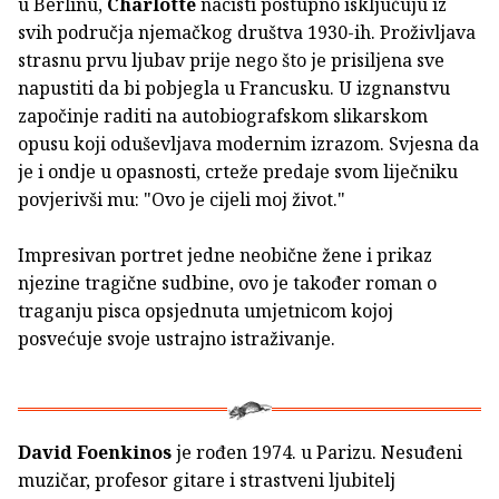
u Berlinu,
Charlotte
nacisti postupno isključuju iz
svih područja njemačkog društva 1930-ih. Proživljava
strasnu prvu ljubav prije nego što je prisiljena sve
napustiti da bi pobjegla u Francusku. U izgnanstvu
započinje raditi na autobiografskom slikarskom
opusu koji oduševljava modernim izrazom. Svjesna da
je i ondje u opasnosti, crteže predaje svom liječniku
povjerivši mu: "Ovo je cijeli moj život."
Impresivan portret jedne neobične žene i prikaz
njezine tragične sudbine, ovo je također roman o
traganju pisca opsjednuta umjetnicom kojoj
posvećuje svoje ustrajno istraživanje.
David Foenkinos
je rođen 1974. u Parizu. Nesuđeni
muzičar, profesor gitare i strastveni ljubitelj