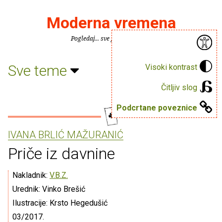
Moderna vremena
Pogledaj... sve je puno knjiga.
Sve teme
Visoki kontrast
Čitljiv slog
Podcrtane poveznice
IVANA BRLIĆ MAŽURANIĆ
Priče iz davnine
Nakladnik:
V.B.Z.
Urednik: Vinko Brešić
Ilustracije: Krsto Hegedušić
03/2017.