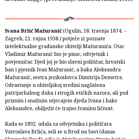
Ivana Brlić Mažuranić
(Ogulin, 18. travnja 1874. –
Zagreb, 21. rujna 1938.) potječe iz poznate
intelektualne građanske obitelji Mažuranića. Otac
Vladimir Mažuranić bio je pisac, odvjetnik i
povjesničar. Djed joj je bio slavni političar, hrvatski
ban i pjesnik Ivan Mažuranić, a baka Aleksandra
Mažuranić, sestra jezikoslovca Dimitrija Demetra.
Odrastanje u obiteljskoj sredini naglašena
patrijarhalnog duha i strogih etičkih nazora, ali pod
prisnim i snažnim utjecajem djeda Ivana i bake
Aleksandre, obilježit će trajno Ivaninu ličnost.
Kada se 1892. udala za odvjetnika i političara
Vatroslava Brlića, seli se u Brod na Savi (danas