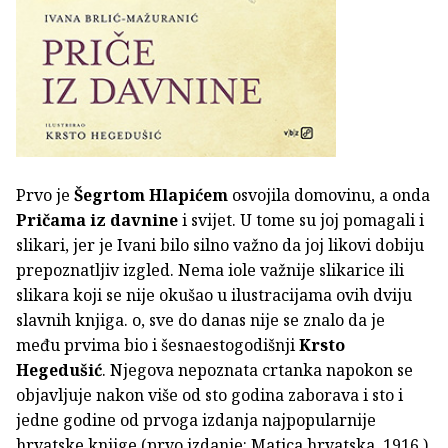
Prvo je
Šegrtom Hlapićem
osvojila domovinu, a onda
Pričama iz davnine
i svijet. U tome su joj pomagali i
slikari, jer je Ivani bilo silno važno da joj likovi dobiju
prepoznatljiv izgled. Nema iole važnije slikarice ili
slikara koji se nije okušao u ilustracijama ovih dviju
slavnih knjiga. o, sve do danas nije se znalo da je
među prvima bio i šesnaestogodišnji
Krsto
Hegedušić
. Njegova nepoznata crtanka napokon se
objavljuje nakon više od sto godina zaborava i sto i
jedne godine od prvoga izdanja najpopularnije
hrvatske knjige (prvo izdanje: Matica hrvatska, 1916.)