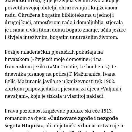
Slavonski Brod), gdje je živjela većinu života koji je
posvetila svojoj obitelji, obrazovanju i književnom
radu. Okružena bogatim bibliotekama u jednoj i
drugoj kući, atmosferom rada i domoljublja, stjecala
je i sama u vlastitom domu bogato znanje, učila jezike
i živjela intezivnim, bogatim unutrašnjim životom.
Poslije mladenačkih pjesničkih pokušaja na
hrvatskom («Zvijezdi moje domovine») i na
francuskom jeziku («Ma Croatie; Le bonheur»), te
dnevnika pisanog na poticaj F. Mažuranića, Ivana
Brlić-Mažuranić javila se u književnosti tek 1902.
zbirkom pripovijedaka i pjesama za djecu «Valjani i
nevaljani», koju je tiskala u vlastitoj nakladi.
Pravu pozornost književne publike skreće 1913.
romanom za djecu «
Čudnovate zgode i nezgode
šegrta Hlapića
», ali umjetnički vrhunac ostvaruje u