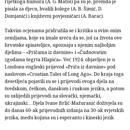
rijetkoga humora (A. G. Matoš) pa su je, premda je
pisala za djecu, hvalili kolege (A. B. Šimić, D.
Domjanić) i književni povjesničari (A. Barac).
Takvim ocjenama pridružila se i kritika u svim onim
zemljama, koje su imale sreću da se, još za života ove
hrvatske spisateljice, upoznaju s njenim najboljim
djelima – «Pričama iz davnine» i «Čudnovatim
zgodama šegrta Hlapića». Već 1924. objavljen je u
Londonu engleski prijevod «Priča iz davnine» pod
naslovom «Croatian Tales of Long Ago». Do kraja toga
desetljeća pojavili su se i prijevodi ovoga djela na
švedskom, češkom, danskom i ruskom jeziku, a potom
su uslijedili prijevodi na slovački, njemački,
ukrajinski… Djela Ivane Brlić-Mažuranić doživjela su
do danas 60-ak prijevodnih izdanja na 30-ak svjetskih
jezika, među kojima su i esperanto i kineski jezik.