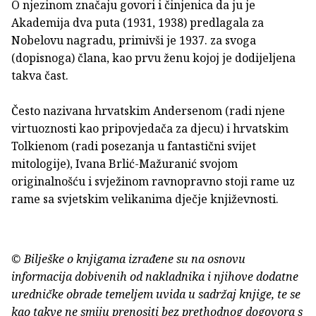
O njezinom značaju govori i činjenica da ju je
Akademija dva puta (1931, 1938) predlagala za
Nobelovu nagradu, primivši je 1937. za svoga
(dopisnoga) člana, kao prvu ženu kojoj je dodijeljena
takva čast.
Često nazivana hrvatskim Andersenom (radi njene
virtuoznosti kao pripovjedača za djecu) i hrvatskim
Tolkienom (radi posezanja u fantastični svijet
mitologije), Ivana Brlić-Mažuranić svojom
originalnošću i svježinom ravnopravno stoji rame uz
rame sa svjetskim velikanima dječje književnosti.
© Bilješke o knjigama izrađene su na osnovu
informacija dobivenih od nakladnika i njihove dodatne
uredničke obrade temeljem uvida u sadržaj knjige, te se
kao takve ne smiju prenositi bez prethodnog dogovora s