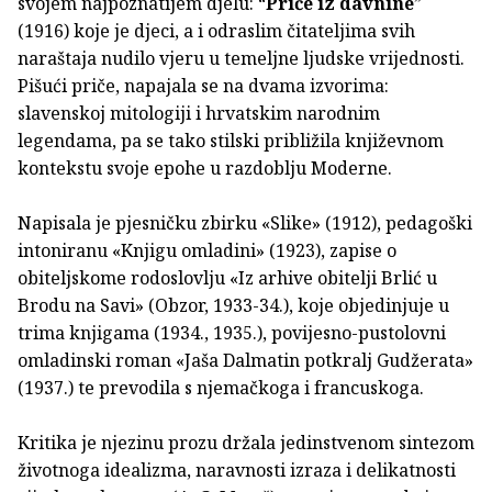
svojem najpoznatijem djelu: “
Priče iz davnine
”
(1916) koje je djeci, a i odraslim čitateljima svih
naraštaja nudilo vjeru u temeljne ljudske vrijednosti.
Pišući priče, napajala se na dvama izvorima:
slavenskoj mitologiji i hrvatskim narodnim
legendama, pa se tako stilski približila književnom
kontekstu svoje epohe u razdoblju Moderne.
Napisala je pjesničku zbirku «Slike» (1912), pedagoški
intoniranu «Knjigu omladini» (1923), zapise o
obiteljskome rodoslovlju «Iz arhive obitelji Brlić u
Brodu na Savi» (Obzor, 1933-34.), koje objedinjuje u
trima knjigama (1934., 1935.), povijesno-pustolovni
omladinski roman «Jaša Dalmatin potkralj Gudžerata»
(1937.) te prevodila s njemačkoga i francuskoga.
Kritika je njezinu prozu držala jedinstvenom sintezom
životnoga idealizma, naravnosti izraza i delikatnosti