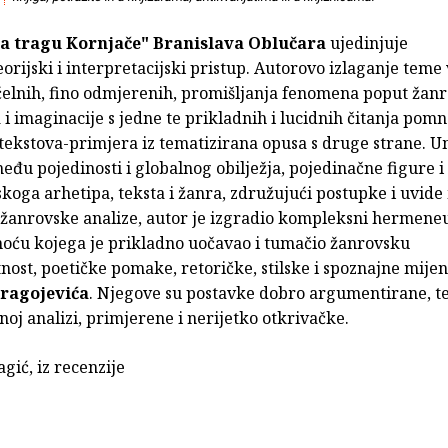
a tragu Kornjače"
Branislava Oblučara
ujedinjuje
orijski i interpretacijski pristup. Autorovo izlaganje teme
elnih, fino odmjerenih, promišljanja fenomena poput žanr
a i imaginacije s jedne te prikladnih i lucidnih čitanja pom
tekstova-primjera iz tematizirana opusa s druge strane. U
eđu pojedinosti i globalnog obilježja, pojedinačne figure i
koga arhetipa, teksta i žanra, združujući postupke i uvide
 i žanrovske analize, autor je izgradio kompleksni hermeneu
oću kojega je prikladno uočavao i tumačio žanrovsku
ost, poetičke pomake, retoričke, stilske i spoznajne mije
Dragojevića
. Njegove su postavke dobro argumentirane, t
noj analizi, primjerene i nerijetko otkrivačke.
gić, iz recenzije