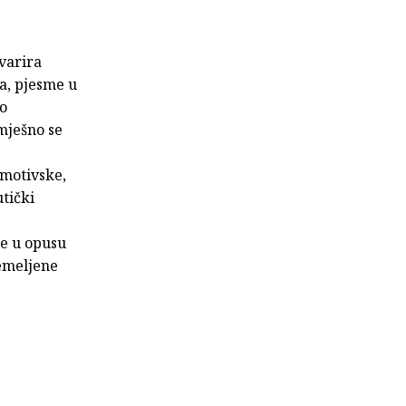
 varira
a, pjesme u
no
mješno se
 motivske,
tički
ne u opusu
emeljene