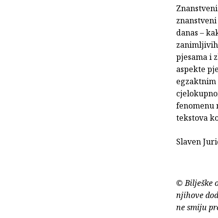
Znanstveni 
znanstveni 
danas – kak
zanimljivih
pjesama i z
aspekte pj
egzaktnim t
cjelokupno
fenomenu na
tekstova koj
Slaven Juri
© Bilješke 
njihove dod
ne smiju pr