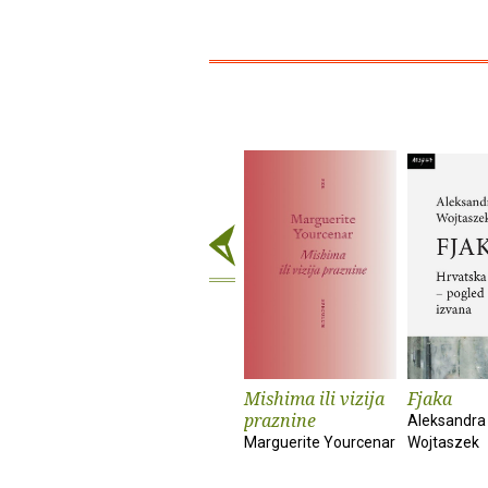
Mishima ili vizija
Fjaka
praznine
Aleksandra
Marguerite Yourcenar
Wojtaszek