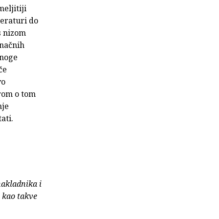
eljitiji
teraturi do
 s nizom
inačnih
mnoge
če
vo
rom o tom
nje
ati.
nakladnika i
e kao takve