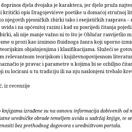
doprinos djela dvojaka je karaktera, jer djelo pruža najtem
i kritički opis Dragojevićeve poetike u domaćoj stručnoj li
o njegovih pjesničkih zbirki tako i esejističkih rasprava –
 uvida i na općenitoj razini i kad su posrijedi čitanja pojed
birki, ali nije manje važno ni to što je Oblučar rasvijetlio 
esme u prozi kao iznimno fluidnoga žanra koji uporno izmi
eorijskim objašnjenjima i klasifikacijama. Služeći se goto
m relevantnom teorijskom i književnopovijesnom literatu
značio je pravac i parametre u kojima bi se ozbiljno čita
i su locirani u tu tradiciju ili na nju naslonjeni trebalo kret
ć, iz recenzije
o knjigama izrađene su na osnovu informacija dobivenih od 
atne uredničke obrade temeljem uvida u sadržaj knjige, te s
enositi bez prethodnog dogovora s uredništvom portala.