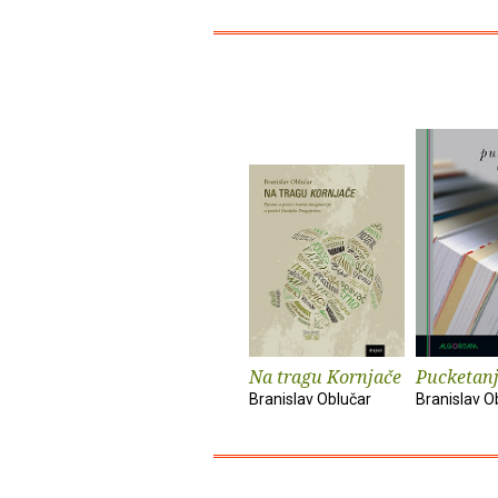
Na tragu Kornjače
Pucketan
Branislav Oblučar
Branislav O