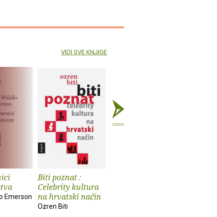
VIDI SVE KNJIGE
ici
Biti poznat :
Prozori
Strah od
stva
Celebrity kultura
Višnja Pentić
Natka Badu
na hrvatski način
do Emerson
Ozren Biti