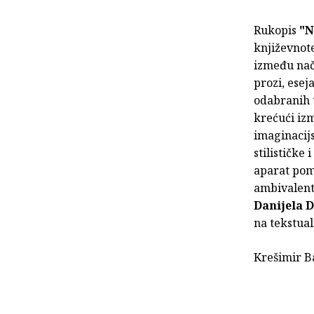
Rukopis
"N
književnote
između nač
prozi, esej
odabranih 
krećući izm
imaginacijs
stilističke
aparat pom
ambivalentn
Danijela 
na tekstual
Krešimir Ba