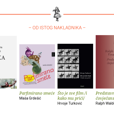
– OD ISTOG NAKLADNIKA –
Parfimirano smeće
Što je sve film /i
Predstavn
kako mu prići/
čovječan
Maša Grdešić
Hrvoje Turković
Ralph Wal