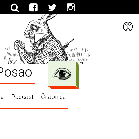
Posao
ga
Podcast
Čitaonica