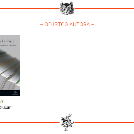
– OD ISTOG AUTORA –
ja
blučar