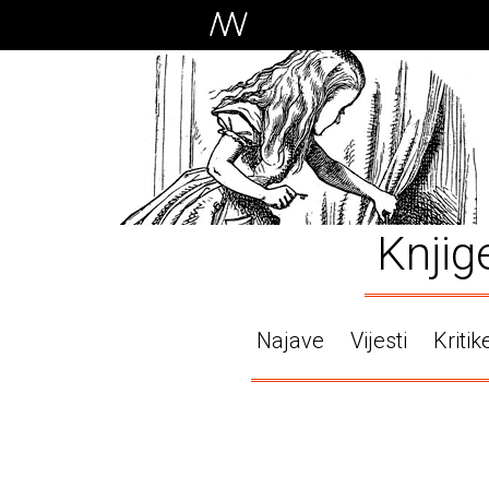
Knjig
Najave
Vijesti
Kritik