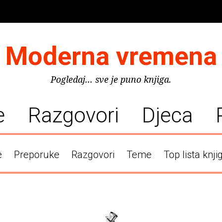
Moderna vremena
Pogledaj... sve je puno knjiga.
e
Razgovori
Djeca
e
Preporuke
Razgovori
Teme
Top lista knji