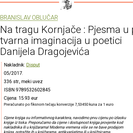
BRANISLAV OBLUČAR
Na tragu Kornjače : Pjesma u p
tvarna imaginacija u poetici
Danijela Dragojevića
Nakladnik:
Disput
05/2017.
336 str., meki uvez
ISBN 9789532602845
Cijena: 15.93 eur
Preračunato po fiksnom tečaju konverzije 7,53450 kuna za 1 euro
Cijene knjiga su informativnog karaktera, navodimo prvu cijenu po izlasku
knjige iz tiska. Preporučamo da cijene i dostupnost knjiga provjerite kod
nakladnika ili u knjižarama! Moderna vremena više se ne bave prodajom
knjiga, potražite ih u knjižarama, antikvarijatima ili u knjižnicama.