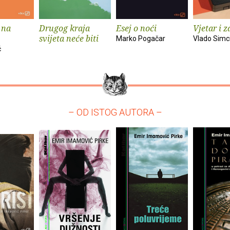
 na
Drugog kraja
Esej o noći
Vjetar i z
svijeta neće biti
Marko Pogačar
Vlado Simc
ć
– OD ISTOG AUTORA –