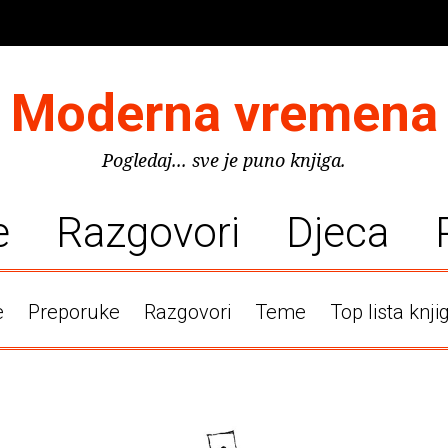
Moderna vremena
Pogledaj... sve je puno knjiga.
e
Razgovori
Djeca
e
Preporuke
Razgovori
Teme
Top lista knji