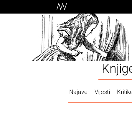
Knjig
Najave
Vijesti
Kritik