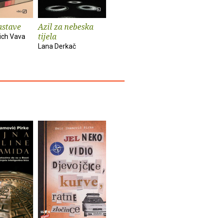
astave
Azil za nebeska
Chinook
Spiderm
tijela
ich Vava
Bekim Sejranović
Zoran Feri
Lana Derkač