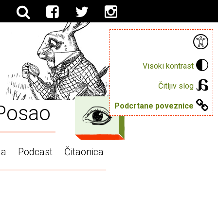
Visoki kontrast
Čitljiv slog
Posao
Podcrtane poveznice
ga
Podcast
Čitaonica