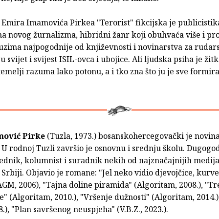
Emira Imamovića Pirkea "Terorist" fikcijska je publicistik
a novog žurnalizma, hibridni žanr koji obuhvaća više i pr
 uzima najpogodnije od književnosti i novinarstva za rudar
 svijet i svijest ISIL-ovca i ubojice. Ali ljudska psiha je žitk
 temelji razuma lako potonu, a i tko zna što ju je sve formira
mović Pirke
(Tuzla, 1973.) bosanskohercegovački je novina
 U rodnoj Tuzli završio je osnovnu i srednju školu. Dugogod
ednik, kolumnist i suradnik nekih od najznačajnijih medija
 Srbiji. Objavio je romane: "Jel neko vidio djevojčice, kurve
AGM, 2006), "Tajna doline piramida" (Algoritam, 2008.), "Tr
" (Algoritam, 2010.), "Vršenje dužnosti" (Algoritam, 2014.),
8.), "Plan savršenog neuspjeha" (V.B.Z., 2023.).