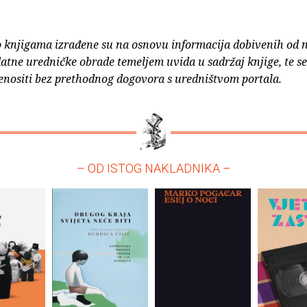
o knjigama izrađene su na osnovu informacija dobivenih od 
atne uredničke obrade temeljem uvida u sadržaj knjige, te s
enositi bez prethodnog dogovora s uredništvom portala.
– OD ISTOG NAKLADNIKA –