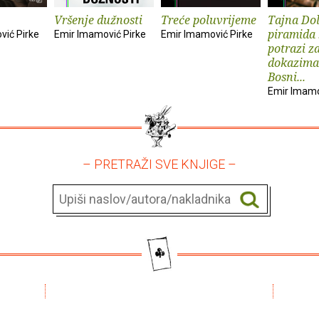
Vršenje dužnosti
Treće poluvrijeme
Tajna Dol
piramida 
vić Pirke
Emir Imamović Pirke
Emir Imamović Pirke
potrazi z
dokazima
Bosni...
Emir Imamo
– PRETRAŽI SVE KNJIGE –