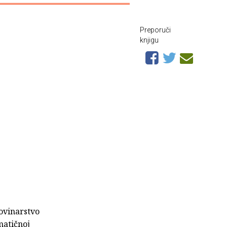
Preporuči
knjigu
ovinarstvo
matičnoj