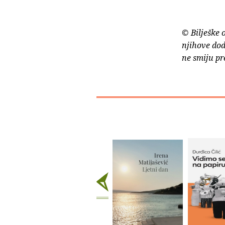
© Bilješke 
njihove dod
ne smiju pr