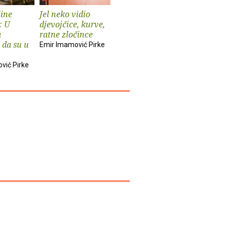
ine
Jel neko vidio
: U
djevojčice, kurve,
a
ratne zločince
 da su u
Emir Imamović Pirke
vić Pirke