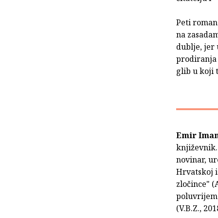
Peti roman 
na zasadam
dublje, jer
prodiranja u
glib u koji
Emir Ima
književnik.
novinar, ur
Hrvatskoj i
zločince" (
poluvrijeme
(V.B.Z., 201