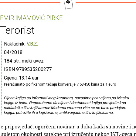
EMIR IMAMOVIĆ PIRKE
Terorist
Nakladnik:
V.B.Z.
04/2018.
184 str., meki uvez
ISBN 9789535200277
Cijena: 13.14 eur
Preračunato po fiksnom tečaju konverzije 7,53450 kuna za 1 euro
Cijene knjiga su informativnog karaktera, navodimo prvu cijenu po izlasku
knjige iz tiska. Preporučamo da cijene i dostupnost knjiga provjerite kod
nakladnika ili u knjižarama! Moderna vremena više se ne bave prodajom
knjiga, potražite ih u knjižarama, antikvarijatima ili u knjižnicama.
se pripovjedač, ogorčeni novinar u doba kada su novine i n
, spletom okolnosti zatekne pri izručenju nekog ISIL-ovca 