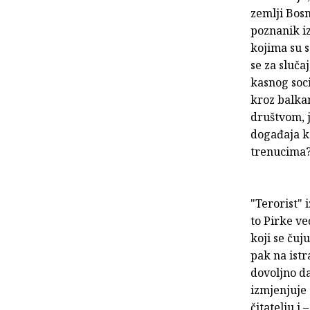
zemlji Bosn
poznanik iz
kojima su s
se za sluča
kasnog soci
kroz balkan
društvom, j
događaja ko
trenucima
"Terorist" 
to Pirke ve
koji se čuj
pak na istra
dovoljno d
izmjenjuje 
čitatelju i 