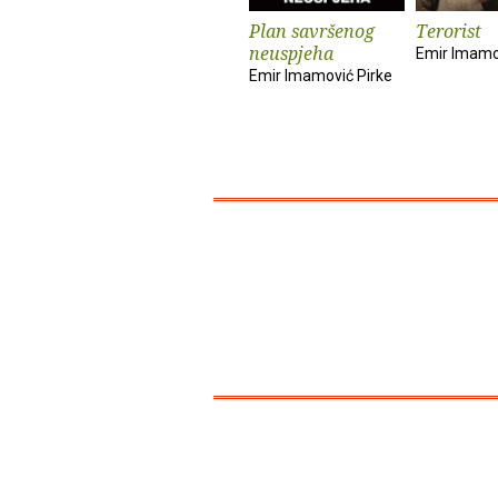
Plan savršenog
Terorist
neuspjeha
Emir Imamo
Emir Imamović Pirke