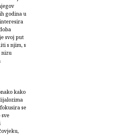
njegov
ih godina u
ainteresira
 doba
je svoj put
i s njim, s
 nizu
m
 onako kako
dijalozima
 fokusira se
o sve
i
čovjeku,