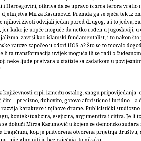
i i Hercegovini, otkriva da se upravo iz srca terora vratio 
 djetinjstva Mirza Kasumović. Premda ga se sjeća tek iz on
e njihovi životi odvijali jedan pored drugog, a i to jedva, z
j, jer kako je uopće moguće da netko rođen u Jugoslaviji, u
jalizma, završi kao islamski fundamentalist, i to nakon što 
ske ratove započeo u odori HOS-a? Što se to moralo dogodit
e li ta transformacija uvijek moguća ili se radi o čudesnom
ji neke ljude pretvara u statiste sa zadatkom u povijesni
?
iz književnosti crpi, između ostalog, snagu pripovijedanja,
ć čini – precizno, duhovito, gotovo aforistično i lucidno – a 
u razvija karaktere i njihove drame. Publicistički studiozno
gu, kontekstualizira, esejizira, argumentira i citira. Je li t
a se dokuči Mirza Kasumović u kojem se demonsko sudara 
s tragičnim, koji je pritvorena otvorena prijetnja društvu, 
– ne, nije glup niti je bez osjećaja, to nikako.