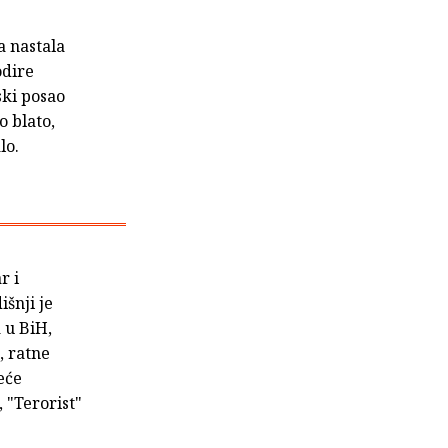
a nastala
odire
ski posao
o blato,
lo.
r i
išnji je
 u BiH,
, ratne
eće
 "Terorist"