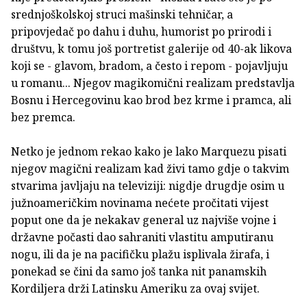
srednjoškolskoj struci mašinski tehničar, a
pripovjedač po dahu i duhu, humorist po prirodi i
društvu, k tomu još portretist galerije od 40-ak likova
koji se - glavom, bradom, a često i repom - pojavljuju
u romanu... Njegov magikomični realizam predstavlja
Bosnu i Hercegovinu kao brod bez krme i pramca, ali
bez premca.
Netko je jednom rekao kako je lako Marquezu pisati
njegov magični realizam kad živi tamo gdje o takvim
stvarima javljaju na televiziji: nigdje drugdje osim u
južnoameričkim novinama nećete pročitati vijest
poput one da je nekakav general uz najviše vojne i
državne počasti dao sahraniti vlastitu amputiranu
nogu, ili da je na pacifičku plažu isplivala žirafa, i
ponekad se čini da samo još tanka nit panamskih
Kordiljera drži Latinsku Ameriku za ovaj svijet.