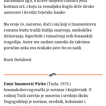
nacionalnu ligu, a krave umjesto ćumura jedu
koštanu srž, i koju za zemaljsku kuglu drže široke
autoceste i krediti Svjetske banke.
Na svoje će, naravno, doći i oni koji u Imamovićevu
romanu budu tražili dublja značenja, simbolička
iščitavanja, hiperbole i tumačenja svih bosanskih
tragedija. Autor me osobno zamolio da takvima
poručim neka mu svakako jave što su našli.
Boris Dežulović
Emir Imamović Pirke
(Tuzla, 1973.)
bosanskohercegovački je novinar i književnik. U
rodnoj Tuzli završio je osnovnu i srednju školu.
Dugogodišnji je novinar, urednik, kolumnist i