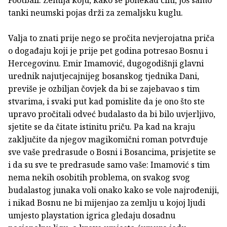
Football. Zemlja koju, kako se ponekad čini, još samo
tanki neumski pojas drži za zemaljsku kuglu.
Valja to znati prije nego se pročita nevjerojatna priča
o događaju koji je prije pet godina potresao Bosnu i
Hercegovinu. Emir Imamović, dugogodišnji glavni
urednik najutjecajnijeg bosanskog tjednika Dani,
previše je ozbiljan čovjek da bi se zajebavao s tim
stvarima, i svaki put kad pomislite da je ono što ste
upravo pročitali odveć budalasto da bi bilo uvjerljivo,
sjetite se da čitate istinitu priču. Pa kad na kraju
zaključite da njegov magikomični roman potvrđuje
sve vaše predrasude o Bosni i Bosancima, prisjetite se
i da su sve te predrasude samo vaše: Imamović s tim
nema nekih osobitih problema, on svakog svog
budalastog junaka voli onako kako se vole najrođeniji,
i nikad Bosnu ne bi mijenjao za zemlju u kojoj ljudi
umjesto playstation igrica gledaju dosadnu