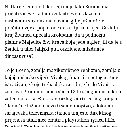
Netko će jednom tako reći da je lako Bosancima
pričati viceve kad im svakodnevno izlaze na
naslovnim stranicama novina: gdje još možete
pročitati vijest poput one da su djeca u rijeci Gostelji
kraj Živinica upecala krokodila, da u podnožju
planine Majevice živi krava koja jede ugljen, ili da je u
Zenici, u ulici Jalijski put, otkriveno mladunče
dinosaurusa?
To je Bosna, zemlja magikomičnog realizma, zemlja u
kojoj općinsko vijeće Visokog financira petogodišnje
istraživanje koje treba dokazati da je brdo Visočica
zapravo Piramida sunca stara 12 tisuća godina, u kojoj
veterinarski vještak kao razlog smrti jednog konja u
Glamoču službeno navodi samoubojstvo, a lokalna
sarajevska televizijska stanica umjesto direktnog
prijenosa utakmice emitira playstation-igricu FIFA-