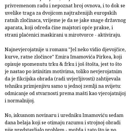
privremenom radu i nepoznat broj ovnova, i to dok se
uvelike traga za dvojicom najtraženijih europskih
ratnih zločinaca, vrijeme je da se jake snage državnog
aparata, koji odreda čine majstori opće prakse, i
strani plaćenici maskirani u mirotvorce - aktiviraju.
Najnevjerojatnije u romanu "Jel neko vidio djevojčice,
kurve, ratne zločince" Emira Imamovića Pirkea, koji
opisuje spomenutu trku & frku i još štošta, jest to što
je nastao po istinitim motivima, toliko nevjerojatnim
da je fikcijska obrada (radi uvjerljivosti) zahtijevala
tehniku primjenjivu samo u jednoj zemlji na svijetu:
odmicanje od stvarnosti prema mašti kao vjerojatnijoj
i normalnijoj.
No, iskusnom novinaru i uredniku Imamoviću sedam
dana belaja koji se otimaju razumu i strojnoj obradi
nije predstavljalo problem - možda i zato što je po