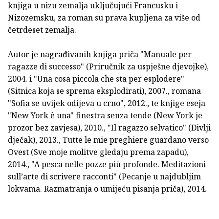
knjiga u nizu zemalja uključujući Francusku i
Nizozemsku, za roman su prava kupljena za više od
četrdeset zemalja.
Autor je nagrađivanih knjiga priča "Manuale per
ragazze di successo" (Priručnik za uspješne djevojke),
2004. i "Una cosa piccola che sta per esplodere"
(Sitnica koja se sprema eksplodirati), 2007., romana
"Sofia se uvijek odijeva u crno", 2012., te knjige eseja
"New York è una" finestra senza tende (New York je
prozor bez zavjesa), 2010., "Il ragazzo selvatico" (Divlji
dječak), 2013., Tutte le mie preghiere guardano verso
Ovest (Sve moje molitve gledaju prema zapadu),
2014., "A pesca nelle pozze più profonde. Meditazioni
sull’arte di scrivere racconti" (Pecanje u najdubljim
lokvama. Razmatranja o umijeću pisanja priča), 2014.