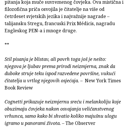
pitanja koja muče suvremenog čovjeka. Ova mistična i
filozofična priča osvojila je čitatelje na više od
četrdeset svjetskih jezika i najvažnije nagrade –
talijansku Stregu, francuski Prix Médicis, nagradu
Engleskog PEN-a i mnoge druge.
**
Stil pisanja je blistav, ali povrh toga još je nešto:
njegova je ljubav prema prirodi neizmjerna, znak da
duboke struje teku ispod razvedene površine, vukući
čitatelja u vrtlog njegovih osjećaja.
– New York Times
Book Review
Cognetti prikazuje neizmjernu sreću i melankoliju koje
obuzimaju čovjeka nakon osvajanja veličanstvenog
vrhunca, samo kako bi shvatio koliko majušnu ulogu
igramo u panorami života.
– The Observer