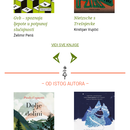
Gvb – spoznaja
Nietzsche s
ljepote u potpunoj
Trešnjevke
slučajnosti
Kristijan Vujičić
Želimir Periš
VIDI SVE KNJIGE
– OD ISTOG AUTORA –