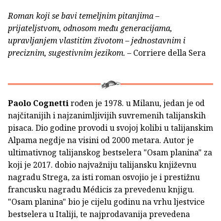
Roman koji se bavi temeljnim pitanjima –
prijateljstvom, odnosom među generacijama,
upravljanjem vlastitim životom – jednostavnim i
preciznim, sugestivnim jezikom.
– Corriere della Sera
Paolo Cognetti
rođen je 1978. u Milanu, jedan je od
najčitanijih i najzanimljivijih suvremenih talijanskih
pisaca. Dio godine provodi u svojoj kolibi u talijanskim
Alpama negdje na visini od 2000 metara. Autor je
ultimativnog talijanskog bestselera "Osam planina" za
koji je 2017. dobio najvažniju talijansku književnu
nagradu Strega, za isti roman osvojio je i prestižnu
francusku nagradu Médicis za prevedenu knjigu.
"Osam planina" bio je cijelu godinu na vrhu ljestvice
bestselera u Italiji, te najprodavanija prevedena