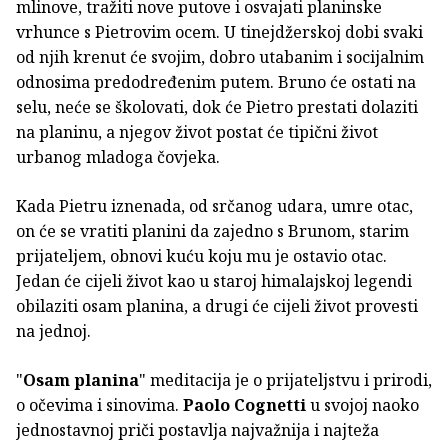
mlinove, tražiti nove putove i osvajati planinske
vrhunce s Pietrovim ocem. U tinejdžerskoj dobi svaki
od njih krenut će svojim, dobro utabanim i socijalnim
odnosima predodređenim putem. Bruno će ostati na
selu, neće se školovati, dok će Pietro prestati dolaziti
na planinu, a njegov život postat će tipični život
urbanog mladoga čovjeka.
Kada Pietru iznenada, od srčanog udara, umre otac,
on će se vratiti planini da zajedno s Brunom, starim
prijateljem, obnovi kuću koju mu je ostavio otac.
Jedan će cijeli život kao u staroj himalajskoj legendi
obilaziti osam planina, a drugi će cijeli život provesti
na jednoj.
"
Osam planina
" meditacija je o prijateljstvu i prirodi,
o očevima i sinovima.
Paolo Cognetti
u svojoj naoko
jednostavnoj priči postavlja najvažnija i najteža