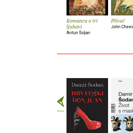
Romanca o tri
Plivač
ljubavi
John Cheev
Antun Šoljan