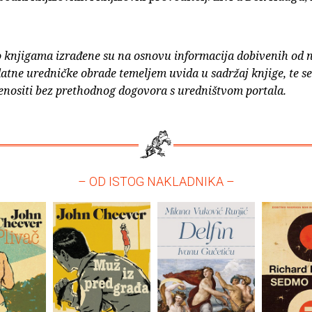
o knjigama izrađene su na osnovu informacija dobivenih od 
atne uredničke obrade temeljem uvida u sadržaj knjige, te s
enositi bez prethodnog dogovora s uredništvom portala.
– OD ISTOG NAKLADNIKA –