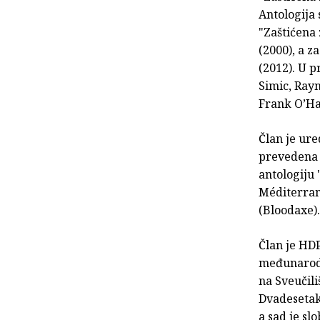
Antologija
"Zaštićena
(2000), a z
(2012). U 
Simic, Ray
Frank O’Har
Član je ure
prevedena 
antologiju
Méditerran
(Bloodaxe).
Član je HD
međunarodn
na Sveučil
Dvadesetak
a sad je sl