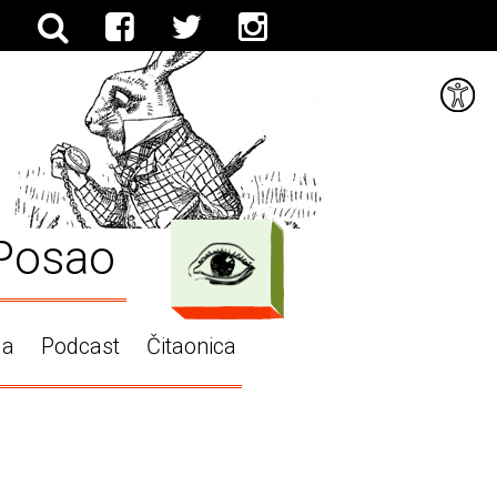
Posao
ga
Podcast
Čitaonica