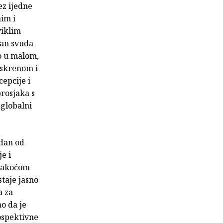
ez ijedne
nim i
viklim
dan svuda
ko u malom,
iskrenom i
epcije i
rosjaka s
 globalni
edan od
e i
 lakoćom
staje jasno
a za
o da je
ospektivne