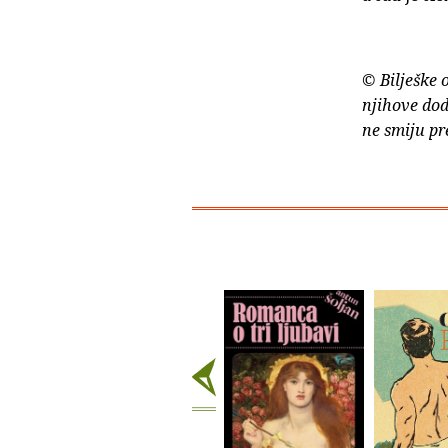
© Bilješke 
njihove dod
ne smiju pr