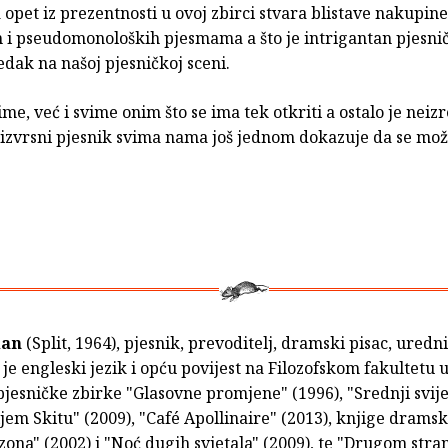
a opet iz prezentnosti u ovoj zbirci stvara blistave nakupi
h i pseudomonoloških pjesmama a što je intrigantan pjesni
jedak na našoj pjesničkoj sceni.
ime, već i svime onim što se ima tek otkriti a ostalo je neiz
 izvrsni pjesnik svima nama još jednom dokazuje da se može
dan
(Split, 1964), pjesnik, prevoditelj, dramski pisac, uredni
je engleski jezik i opću povijest na Filozofskom fakultetu 
pjesničke zbirke "Glasovne promjene" (1996), "Srednji svije
jem Skitu" (2009), "Café Apollinaire" (2013), knjige drams
zona" (2002) i "Noć dugih svjetala" (2009), te "Drugom stra