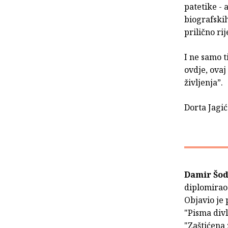
patetike - 
biografski
prilično ri
I ne samo t
ovdje, ovaj
življenja”.
Dorta Jagić
Damir Šo
diplomirao 
Objavio je 
"Pisma divl
"Zaštićena 