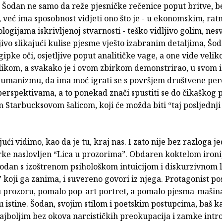
 Šodan ne samo da reže pjesničke rečenice poput britve, b
a, već ima sposobnost vidjeti ono što je - u ekonomskim, rat
logijama iskrivljenoj stvarnosti - teško vidljivo golim, nes
ivo slikajući kulise pjesme vješto izabranim detaljima, Šo
gipke oči, osjetljive poput analitičke vage, a one vide veli
elikom, a svakako je i ovom zbirkom demonstrirao, u svom 
manizmu, da ima moć igrati se s površjem društvene perc
erspektivama, a to ponekad znači spustiti se do čikaškog p
Starbucksovom šalicom, koji će možda biti “taj posljednji
ajući vidimo, kao da je tu, kraj nas. I zato nije bez razloga j
rke naslovljen “Lica u prozorima”. Obdaren koktelom ironij
Šodan s izoštrenom psihološkom intuicijom i diskurzivnom
k” koji ga zanima, i suvereno govori iz njega. Protagonist po
 u prozoru, pomalo pop-art portret, a pomalo pjesma-mašin
 istine. Šodan, svojim stilom i poetskim postupcima, baš ka
najboljim bez okova narcističkih preokupacija i zamke intr