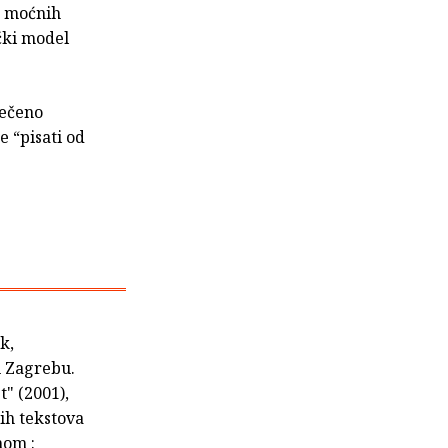
ne moćnih
čki model
rečeno
 “pisati od
k,
u Zagrebu.
t" (2001),
kih tekstova
nom :