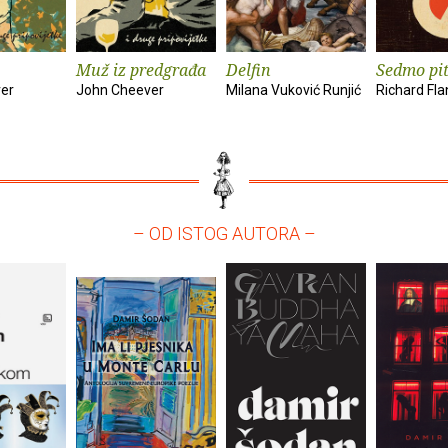
Muž iz predgrađa
Delfin
Sedmo pi
er
John Cheever
Milana Vuković Runjić
Richard Fl
– OD ISTOG AUTORA –