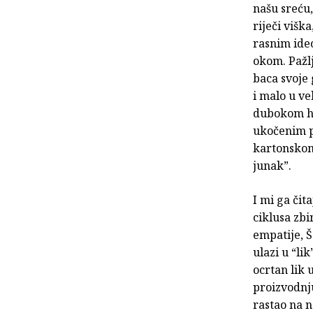
našu sreću,
riječi višk
rasnim ideo
okom. Pažlj
baca svoje 
i malo u v
dubokom hu
ukočenim p
kartonskom 
junak”.
I mi ga čit
ciklusa zbi
empatije, 
ulazi u “li
ocrtan lik
proizvodnju
rastao na 