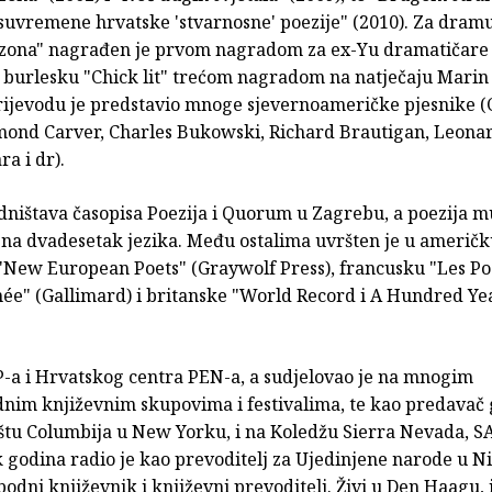
 suvremene hrvatske 'stvarnosne' poezije" (2010). Za dram
 zona" nagrađen je prvom nagradom za ex-Yu dramatičare
a burlesku "Chick lit" trećom nagradom na natječaju Marin
prijevodu je predstavio mnoge sjevernoameričke pjesnike (
mond Carver, Charles Bukowski, Richard Brautigan, Leona
a i dr).
dništava časopisa Poezija i Quorum u Zagrebu, a poezija m
na dvadesetak jezika. Među ostalima uvršten je u američk
 "New European Poets" (Graywolf Press), francusku "Les Po
ée" (Gallimard) i britanske "World Record i A Hundred Ye
P-a i Hrvatskog centra PEN-a, a sudjelovao je na mnogim
im književnim skupovima i festivalima, te kao predavač 
ištu Columbija u New Yorku, i na Koledžu Sierra Nevada, S
 godina radio je kao prevoditelj za Ujedinjene narode u N
obodni književnik i književni prevoditelj. Živi u Den Haagu, i