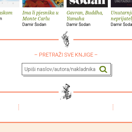
maskom
Ima li pjesnika u
Gavran, Buddha,
Unutarnj
Monte Carlu
Yamaha
neprijatel
n
Damir Šodan
Damir Šodan
Damir Šod
– PRETRAŽI SVE KNJIGE –