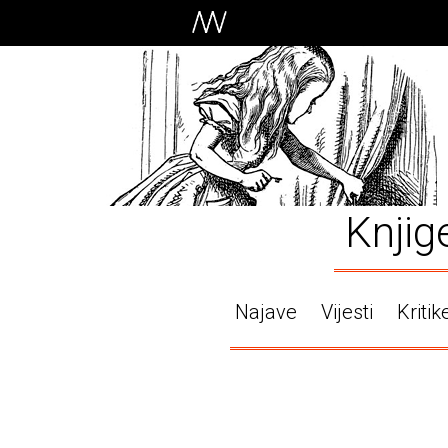
Knjig
Najave
Vijesti
Kritik