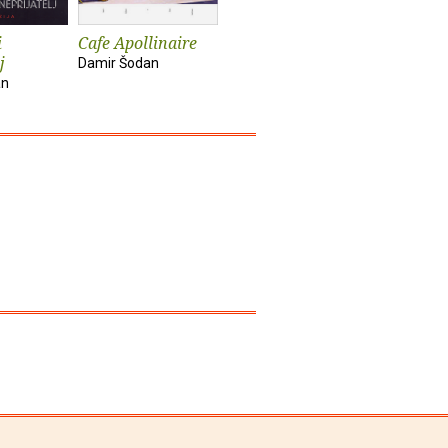
i
Cafe Apollinaire
Noć dugih svjetala
j
Damir Šodan
Damir Šodan
an