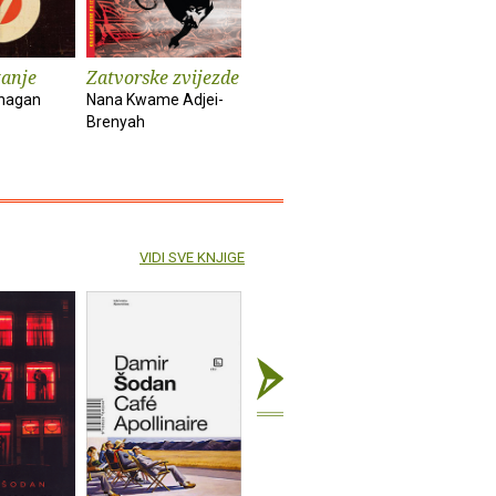
tanje
Zatvorske zvijezde
Kuća duhova
Kronike :
anagan
Nana Kwame Adjei-
Isabel Allende
Bob Dylan
Brenyah
VIDI SVE KNJIGE