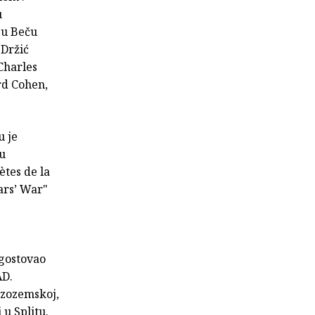
u
 u Beču
 Držić
Charles
rd Cohen,
u je
u
ètes de la
ars’ War"
gostovao
AD.
izozemskoj,
 u Splitu.