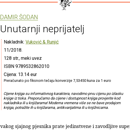
DAMIR ŠODAN
Unutarnji neprijatelj
Nakladnik:
Vuković & Runjić
11/2018.
128 str., meki uvez
ISBN 9789532862010
Cijena: 13.14 eur
Preračunato po fiksnom tečaju konverzije 7,53450 kuna za 1 euro
Cijene knjiga su informativnog karaktera, navodimo prvu cijenu po izlasku
knjige iz tiska. Preporučamo da cijene i dostupnost knjiga provjerite kod
nakladnika ili u knjižarama! Moderna vremena više se ne bave prodajom
knjiga, potražite ih u knjižarama, antikvarijatima ili u knjižnicama.
vakog sjajnog pjesnika prate jedinstvene i zavodljive sup