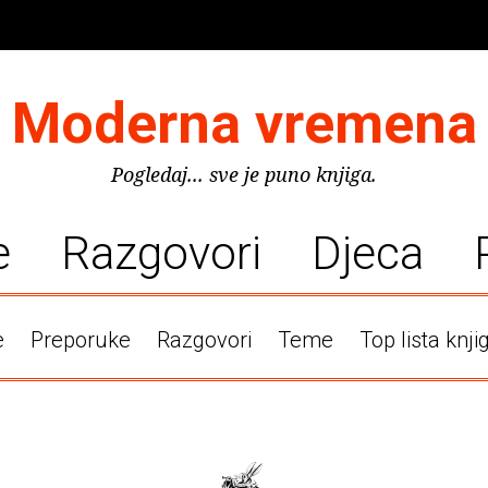
Moderna vremena
Pogledaj... sve je puno knjiga.
e
Razgovori
Djeca
e
Preporuke
Razgovori
Teme
Top lista knji