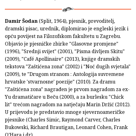
Damir Šodan
(Split, 1964), pjesnik, prevoditelj,
dramski pisac, urednik, diplomirao je engleski jezik i
opću povijest na Filozofskom fakultetu u Zagrebu.
Objavio je pjesničke zbirke "Glasovne promjene"
(1996), "Srednji svijet" (2001), "Pisma divljem Skitu"
(2009), "Café Apollinaire" (2013), knjige dramskih
tekstova "Zaštićena zona" (2002) i "Noć dugih svjetala"
(2009), te "Drugom stranom : Antologija suvremene
hrvatske 'stvarnosne' poezije" (2010). Za dramu
"Zaštićena zona" nagrađen je prvom nagradom za ex-
Yu dramatičare u Beču (2000), a za burlesku "Chick
lit" trećom nagradom na natječaju Marin Držić (2012).
U prijevodu je predstavio mnoge sjevernoameričke
pjesnike (Charles Simic, Raymond Carver, Charles
Bukowski, Richard Brautigan, Leonard Cohen, Frank
O’Hara i dr).