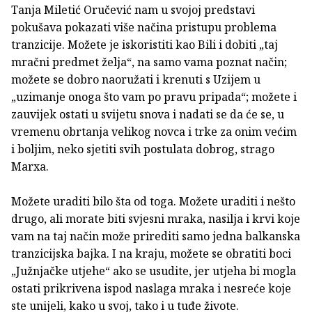
Tanja Miletić Oručević nam u svojoj predstavi
pokušava pokazati više načina pristupu problema
tranzicije. Možete je iskoristiti kao Bili i dobiti „taj
mračni predmet želja“, na samo vama poznat način;
možete se dobro naoružati i krenuti s Uzijem u
„uzimanje onoga što vam po pravu pripada“; možete i
zauvijek ostati u svijetu snova i nadati se da će se, u
vremenu obrtanja velikog novca i trke za onim većim
i boljim, neko sjetiti svih postulata dobrog, strago
Marxa.
Možete uraditi bilo šta od toga. Možete uraditi i nešto
drugo, ali morate biti svjesni mraka, nasilja i krvi koje
vam na taj način može prirediti samo jedna balkanska
tranzicijska bajka. I na kraju, možete se obratiti boci
„Južnjačke utjehe“ ako se usudite, jer utjeha bi mogla
ostati prikrivena ispod naslaga mraka i nesreće koje
ste unijeli, kako u svoj, tako i u tuđe živote.