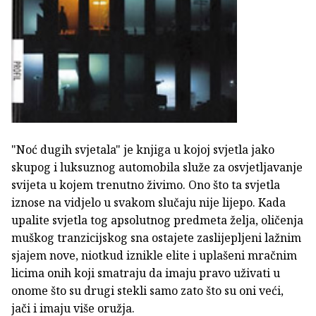
"Noć dugih svjetala" je knjiga u kojoj svjetla jako
skupog i luksuznog automobila služe za osvjetljavanje
svijeta u kojem trenutno živimo. Ono što ta svjetla
iznose na vidjelo u svakom slučaju nije lijepo. Kada
upalite svjetla tog apsolutnog predmeta želja, oličenja
muškog tranzicijskog sna ostajete zaslijepljeni lažnim
sjajem nove, niotkud iznikle elite i uplašeni mračnim
licima onih koji smatraju da imaju pravo uživati u
onome što su drugi stekli samo zato što su oni veći,
jači i imaju više oružja.