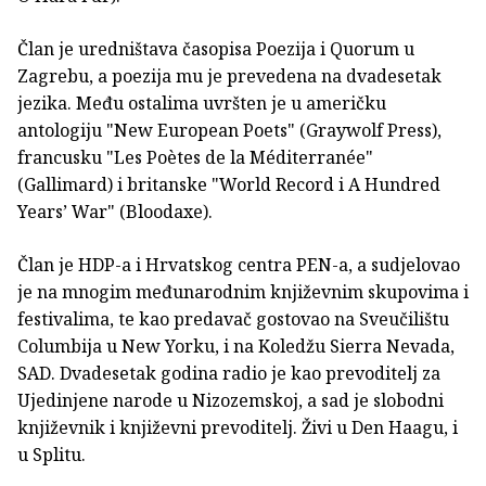
Član je uredništava časopisa Poezija i Quorum u
Zagrebu, a poezija mu je prevedena na dvadesetak
jezika. Među ostalima uvršten je u američku
antologiju "New European Poets" (Graywolf Press),
francusku "Les Poètes de la Méditerranée"
(Gallimard) i britanske "World Record i A Hundred
Years’ War" (Bloodaxe).
Član je HDP-a i Hrvatskog centra PEN-a, a sudjelovao
je na mnogim međunarodnim književnim skupovima i
festivalima, te kao predavač gostovao na Sveučilištu
Columbija u New Yorku, i na Koledžu Sierra Nevada,
SAD. Dvadesetak godina radio je kao prevoditelj za
Ujedinjene narode u Nizozemskoj, a sad je slobodni
književnik i književni prevoditelj. Živi u Den Haagu, i
u Splitu.