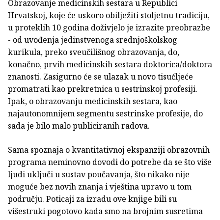
Obrazovanje medicinskih sestara u Republici
Hrvatskoj, koje će uskoro obilježiti stoljetnu tradiciju,
u proteklih 10 godina doživjelo je izrazite preobrazbe
- od uvođenja jedinstvenoga srednjoškolskog
kurikula, preko sveučilišnog obrazovanja, do,
konačno, prvih medicinskih sestara doktorica/doktora
znanosti. Zasigurno će se ulazak u novo tisućljeće
promatrati kao prekretnica u sestrinskoj profesiji.
Ipak, o obrazovanju medicinskih sestara, kao
najautonomnijem segmentu sestrinske profesije, do
sada je bilo malo publiciranih radova.
Sama spoznaja o kvantitativnoj ekspanziji obrazovnih
programa neminovno dovodi do potrebe da se što više
ljudi uključi u sustav poučavanja, što nikako nije
moguće bez novih znanja i vještina upravo u tom
području. Poticaji za izradu ove knjige bili su
višestruki pogotovo kada smo na brojnim susretima