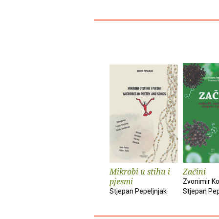
Mikrobi u stihu i
Začini
pjesmi
Zvonimir Ko
Stjepan Pepeljnjak
Stjepan Pep