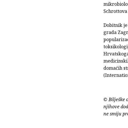
mikrobiolog
Schrottova 
Dobitnik j
grada Zagr
populariza
toksikologi
Hrvatskoga
medicinski
domaćih st
(Internati
© Bilješke 
njihove dod
ne smiju pr