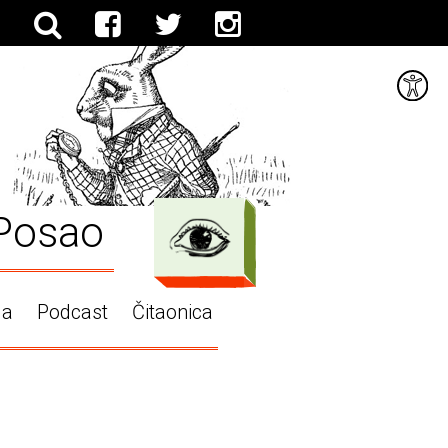
Posao
ga
Podcast
Čitaonica