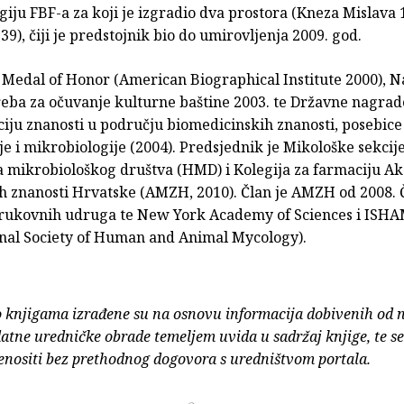
iju FBF-a za koji je izgradio dva prostora (Kneza Mislava 1
39), čiji je predstojnik bio do umirovljenja 2009. god.
e Medal of Honor (American Biographical Institute 2000), 
eba za očuvanje kulturne baštine 2003. te Državne nagrad
ciju znanosti u području biomedicinskih znanosti, posebice
je i mikrobiologije (2004). Predsjednik je Mikološke sekcij
 mikrobiološkog društva (HMD) i Kolegija za farmaciju A
h znanosti Hrvatske (AMZH, 2010). Član je AMZH od 2008. Č
rukovnih udruga te New York Academy of Sciences i ISH
onal Society of Human and Animal Mycology).
o knjigama izrađene su na osnovu informacija dobivenih od 
atne uredničke obrade temeljem uvida u sadržaj knjige, te s
enositi bez prethodnog dogovora s uredništvom portala.