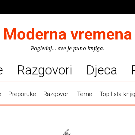
Moderna vremena
Pogledaj... sve je puno knjiga.
e
Razgovori
Djeca
e
Preporuke
Razgovori
Teme
Top lista knji