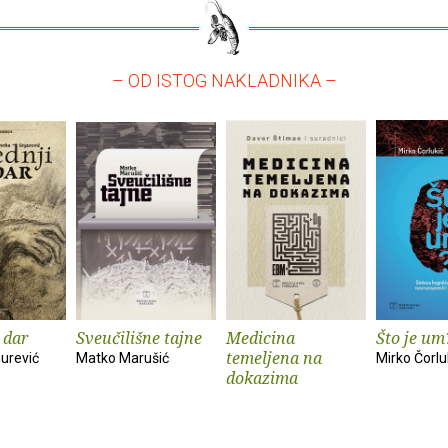
– OD ISTOG NAKLADNIKA –
 dar
Sveučilišne tajne
Medicina
Što je um
temeljena na
urević
Matko Marušić
Mirko Čorlu
dokazima