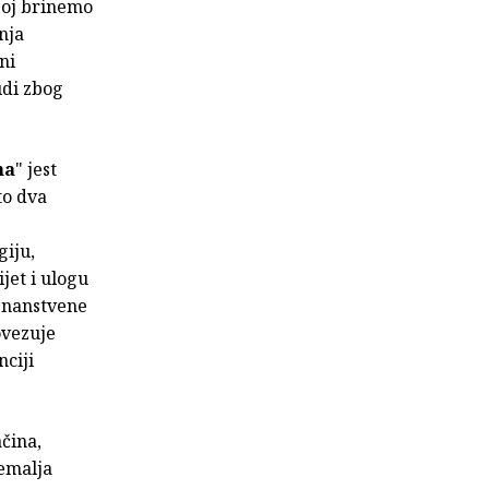
joj brinemo
nja
ni
udi zbog
na
" jest
to dva
iju,
jet i ulogu
 znanstvene
ovezuje
ciji
ačina,
zemalja