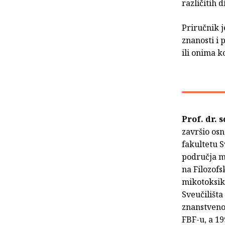
različitih d
Priručnik j
znanosti i 
ili onima k
Prof. dr. 
završio os
fakultetu S
područja mi
na Filozofs
mikotoksik
Sveučilišta
znanstvenog
FBF-u, a 19