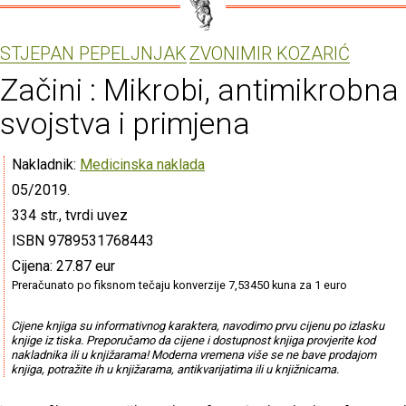
STJEPAN PEPELJNJAK
ZVONIMIR KOZARIĆ
Začini : Mikrobi, antimikrobna
svojstva i primjena
Nakladnik:
Medicinska naklada
05/2019.
334 str., tvrdi uvez
ISBN 9789531768443
Cijena: 27.87 eur
Preračunato po fiksnom tečaju konverzije 7,53450 kuna za 1 euro
Cijene knjiga su informativnog karaktera, navodimo prvu cijenu po izlasku
knjige iz tiska. Preporučamo da cijene i dostupnost knjiga provjerite kod
nakladnika ili u knjižarama! Moderna vremena više se ne bave prodajom
knjiga, potražite ih u knjižarama, antikvarijatima ili u knjižnicama.