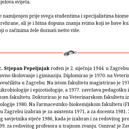
ijelova svijeta.
e namijenjen prije svega studentima i specijalistima biome
prehrane, ali je i bitna dopuna znanja svima koji se bave k
oji o začinima žele doznati nešto više.
sc. Stjepan Pepeljnjak
rođen je 2. siječnja 1944. u Zagrebu,
novno školovanje i gimnaziju. Diplomirao je 1970. na Veter
veučilišta u Zagrebu. Na istom fakultetu magistrirao je 197
krobiologije i epizotiologije, a 1977. završava pedagošku
kom fakultetu. Doktorirao je na Veterinarskom fakultetu i
ologije 1980. Na Farmaceutsko-biokemijskom fakultetu (F
 u Zagrebu izabran je za asistenta 1971, a za docenta 1981.
 savjetnika stječe 1986, kada je izabran i za redovitog pr
99. za redovitog profesora u trajnom zvanju. Osnivač je Za