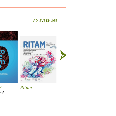
VIDI SVE KNJIGE
?
Ritam
Presađivanje
Medicina
organa
prehrane
kić
Tomislav Nedić