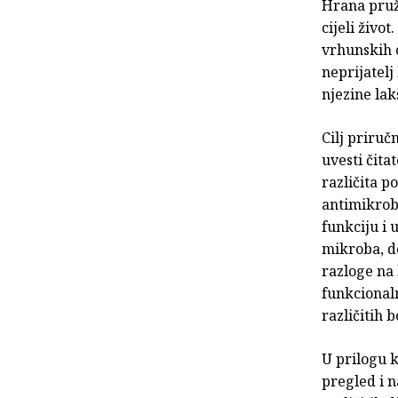
Hrana pruž
cijeli živo
vrhunskih o
neprijatelj
njezine la
Cilj priruč
uvesti čita
različita p
antimikrob
funkciju i 
mikroba, d
razloge na 
funkcional
različitih 
U prilogu k
pregled i n