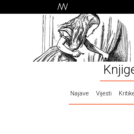
Knjig
Najave
Vijesti
Kritik