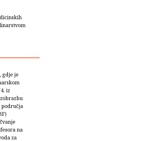
dicinskih
ulinarstvom
 gdje je
inarskom
4. iz
 izobrazbu
z područja
BF)
 Zvanje
ofesora na
voda za