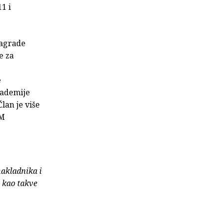
1 i
Nagrade
e za
e
kademije
lan je više
AM
nakladnika i
e kao takve