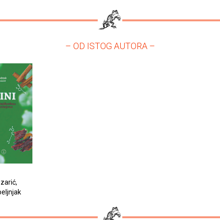
– OD ISTOG AUTORA –
zarić,
eljnjak