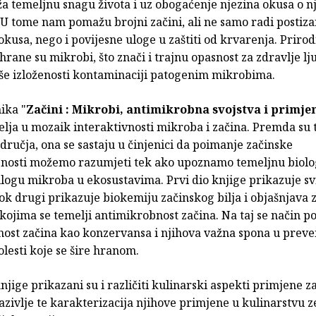
a temeljnu snagu života i uz obogaćenje njezina okusa o n
t. U tome nam pomažu brojni začini, ali ne samo radi postiza
kusa, nego i povijesne uloge u zaštiti od krvarenja. Prirod
 hrane su mikrobi, što znači i trajnu opasnost za zdravlje lj
kše izloženosti kontaminaciji patogenim mikrobima.
nika "
Začini : Mikrobi, antimikrobna svojstva i primje
telja u mozaik interaktivnosti mikroba i začina. Premda su 
odručja, ona se sastaju u činjenici da poimanje začinske
nosti možemo razumjeti tek ako upoznamo temeljnu biolog
ulogu mikroba u ekosustavima. Prvi dio knjige prikazuje svi
ok drugi prikazuje biokemiju začinskog bilja i objašnjava
kojima se temelji antimikrobnost začina. Na taj se način p
nost začina kao konzervansa i njihova važna spona u preven
bolesti koje se šire hranom.
njige prikazani su i različiti kulinarski aspekti primjene z
azivlje te karakterizacija njihove primjene u kulinarstvu 