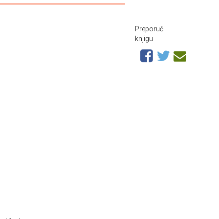
Preporuči
knjigu