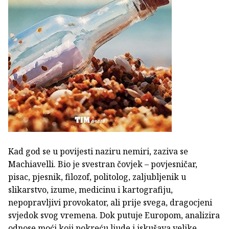
Kad god se u povijesti naziru nemiri, zaziva se
Machiavelli. Bio je svestran čovjek – povjesničar,
pisac, pjesnik, filozof, politolog, zaljubljenik u
slikarstvo, izume, medicinu i kartografiju,
nepopravljivi provokator, ali prije svega, dragocjeni
svjedok svog vremena. Dok putuje Europom, analizira
odnose moći koji pokreću ljude i iskušava velike