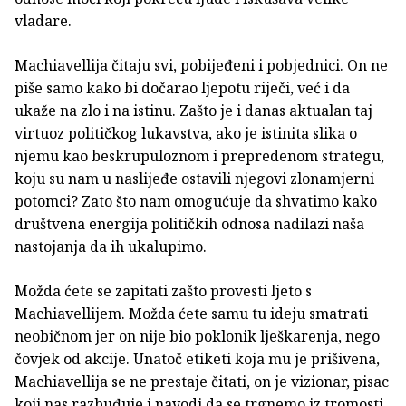
vladare.
Machiavellija čitaju svi, pobijeđeni i pobjednici. On ne
piše samo kako bi dočarao ljepotu riječi, već i da
ukaže na zlo i na istinu. Zašto je i danas aktualan taj
virtuoz političkog lukavstva, ako je istinita slika o
njemu kao beskrupuloznom i prepredenom strategu,
koju su nam u naslijeđe ostavili njegovi zlonamjerni
potomci? Zato što nam omogućuje da shvatimo kako
društvena energija političkih odnosa nadilazi naša
nastojanja da ih ukalupimo.
Možda ćete se zapitati zašto provesti ljeto s
Machiavellijem. Možda ćete samu tu ideju smatrati
neobičnom jer on nije bio poklonik lješkarenja, nego
čovjek od akcije. Unatoč etiketi koja mu je prišivena,
Machiavellija se ne prestaje čitati, on je vizionar, pisac
koji nas razbuđuje i navodi da se trgnemo iz tromosti.