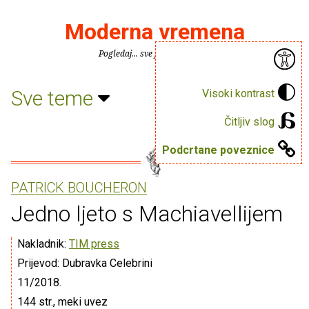
Moderna vremena
Pogledaj... sve je puno knjiga.
Sve teme
Visoki kontrast
Čitljiv slog
Podcrtane poveznice
PATRICK BOUCHERON
Jedno ljeto s Machiavellijem
Nakladnik:
TIM press
Prijevod: Dubravka Celebrini
11/2018.
144 str., meki uvez