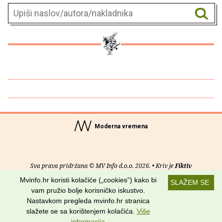
Moderna vremena
Sva prava pridržana © MV Info d.o.o. 2026. • Kriv je
Fiktiv
Mvinfo.hr koristi kolačiće („cookies“) kako bi
SLAŽEM SE
O nama
•
Pomoć
•
Uvjeti korištenja
•
RSS kanali
vam pružio bolje korisničko iskustvo.
Nastavkom pregleda mvinfo.hr stranica
Potraži nas na:
slažete se sa korištenjem kolačića.
Više
informacija