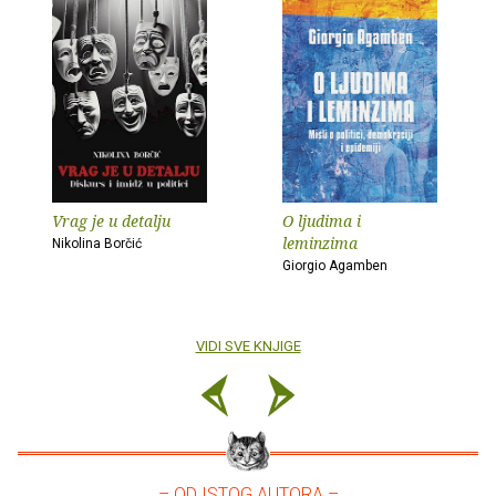
Vrag je u detalju
O ljudima i
leminzima
Nikolina Borčić
Giorgio Agamben
VIDI SVE KNJIGE
– OD ISTOG AUTORA –