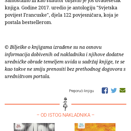
Samostalno ili kao suautor objavio je još dvadesetak
knjiga. Godine 2017. uredio je antologiju "Svjetska
povijest Francuske", djela 122 povjesničara, koja je
postala bestsellerom.
© Bilješke o knjigama izrađene su na osnovu
informacija dobivenih od nakladnika i njihove dodatne
uredničke obrade temeljem uvida u sadržaj knjige, te se
kao takve ne smiju prenositi bez prethodnog dogovora s
uredništvom portala.
Preporuči knjigu
– OD ISTOG NAKLADNIKA –