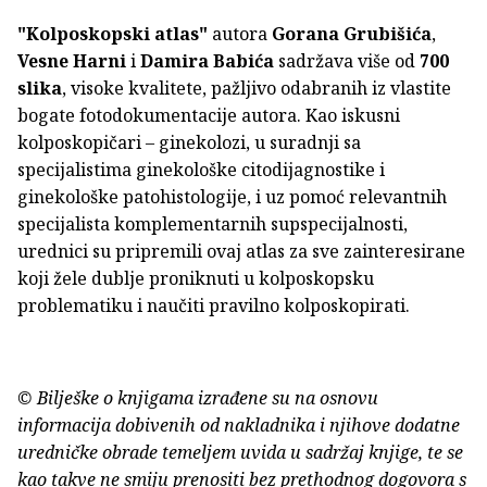
"Kolposkopski atlas"
autora
Gorana Grubišića
,
Vesne Harni
i
Damira Babića
sadržava više od
700
slika
, visoke kvalitete, pažljivo odabranih iz vlastite
bogate fotodokumentacije autora. Kao iskusni
kolposkopičari – ginekolozi, u suradnji sa
specijalistima ginekološke citodijagnostike i
ginekološke patohistologije, i uz pomoć relevantnih
specijalista komplementarnih supspecijalnosti,
urednici su pripremili ovaj atlas za sve zainteresirane
koji žele dublje proniknuti u kolposkopsku
problematiku i naučiti pravilno kolposkopirati.
© Bilješke o knjigama izrađene su na osnovu
informacija dobivenih od nakladnika i njihove dodatne
uredničke obrade temeljem uvida u sadržaj knjige, te se
kao takve ne smiju prenositi bez prethodnog dogovora s