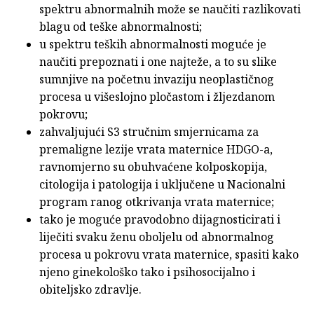
spektru abnormalnih može se naučiti razlikovati
blagu od teške abnormalnosti;
u spektru teških abnormalnosti moguće je
naučiti prepoznati i one najteže, a to su slike
sumnjive na početnu invaziju neoplastičnog
procesa u višeslojno pločastom i žljezdanom
pokrovu;
zahvaljujući S3 stručnim smjernicama za
premaligne lezije vrata maternice HDGO-a,
ravnomjerno su obuhvaćene kolposkopija,
citologija i patologija i uključene u Nacionalni
program ranog otkrivanja vrata maternice;
tako je moguće pravodobno dijagnosticirati i
liječiti svaku ženu oboljelu od abnormalnog
procesa u pokrovu vrata maternice, spasiti kako
njeno ginekološko tako i psihosocijalno i
obiteljsko zdravlje.