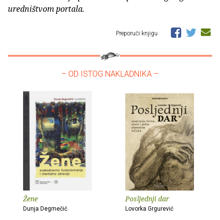
uredništvom portala.
Preporuči knjigu
– OD ISTOG NAKLADNIKA –
Žene
Posljednji dar
Dunja Degmečić
Lovorka Grgurević