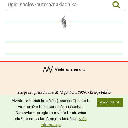
Moderna vremena
Sva prava pridržana © MV Info d.o.o. 2026. • Kriv je
Fiktiv
Mvinfo.hr koristi kolačiće („cookies“) kako bi
SLAŽEM SE
O nama
•
Pomoć
•
Uvjeti korištenja
•
RSS kanali
vam pružio bolje korisničko iskustvo.
Nastavkom pregleda mvinfo.hr stranica
Potraži nas na:
slažete se sa korištenjem kolačića.
Više
informacija