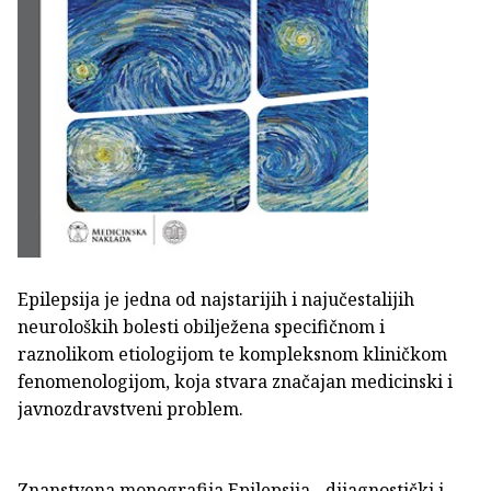
Epilepsija je jedna od najstarijih i najučestalijih
neuroloških bolesti obilježena specifičnom i
raznolikom etiologijom te kompleksnom kliničkom
fenomenologijom, koja stvara značajan medicinski i
javnozdravstveni problem.
Znanstvena monografija Epilepsija - dijagnostički i