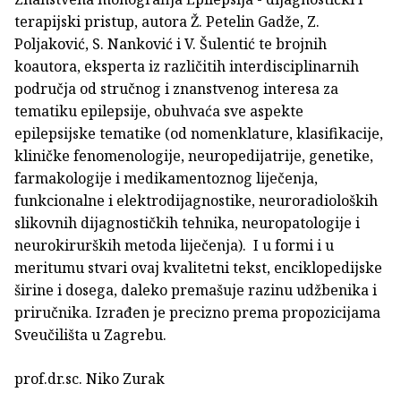
terapijski pristup, autora Ž. Petelin Gadže, Z.
Poljaković, S. Nanković i V. Šulentić te brojnih
koautora, eksperta iz različitih interdisciplinarnih
područja od stručnog i znanstvenog interesa za
tematiku epilepsije, obuhvaća sve aspekte
epilepsijske tematike (od nomenklature, klasifikacije,
kliničke fenomenologije, neuropedijatrije, genetike,
farmakologije i medikamentoznog liječenja,
funkcionalne i elektrodijagnostike, neuroradioloških
slikovnih dijagnostičkih tehnika, neuropatologije i
neurokirurških metoda liječenja). I u formi i u
meritumu stvari ovaj kvalitetni tekst, enciklopedijske
širine i dosega, daleko premašuje razinu udžbenika i
priručnika. Izrađen je precizno prema propozicijama
Sveučilišta u Zagrebu.
prof.dr.sc. Niko Zurak