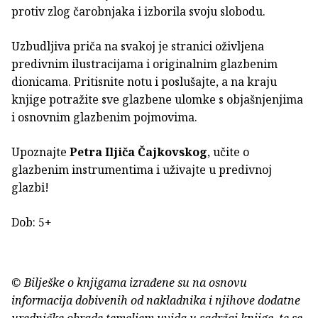
protiv zlog čarobnjaka i izborila svoju slobodu.
Uzbudljiva priča na svakoj je stranici oživljena
predivnim ilustracijama i originalnim glazbenim
dionicama. Pritisnite notu i poslušajte, a na kraju
knjige potražite sve glazbene ulomke s objašnjenjima
i osnovnim glazbenim pojmovima.
Upoznajte
Petra Iljiča Čajkovskog
, učite o
glazbenim instrumentima i uživajte u predivnoj
glazbi!
Dob: 5+
© Bilješke o knjigama izrađene su na osnovu
informacija dobivenih od nakladnika i njihove dodatne
uredničke obrade temeljem uvida u sadržaj knjige, te se