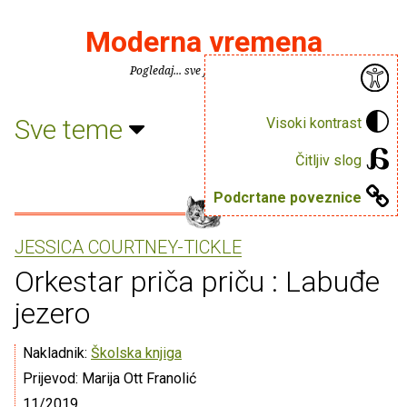
Moderna vremena
Pogledaj... sve je puno knjiga.
Sve teme
Visoki kontrast
Čitljiv slog
Podcrtane poveznice
JESSICA COURTNEY-TICKLE
Orkestar priča priču : Labuđe
jezero
Nakladnik:
Školska knjiga
Prijevod: Marija Ott Franolić
11/2019.