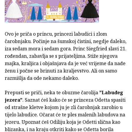
Ovo je priča o princu, princezi labudici i zlom
čarobnjaku. Počinje na šumskoj čistini, negdje daleko,
iza sedam mora i sedam gora. Princ Siegfried slavi 21.
rođendan, zabavlja se s prijateljima. Stiže njegova
majka, kraljica i objašnjava da je već vrijeme da nađe
ženu i počne se brinuti za kraljevstvo. Ali on samo
razmišlja da ode nekamo daleko.
Prepusti se priči, neka te obuzme čarolija
"Labuđeg
jezera"
. Saznat ćeš kako će se princeza Odetta spasiti
od strašne kletve kojom ju je zli čarobnjak zarobio u
tijelo labudice. Očarat će te ples malenih labudova na
jezeru. Upoznat ćeš Odiliju koja je Odetti slična kao
blizanka, i na kraju otkriti kako se Odetta borila